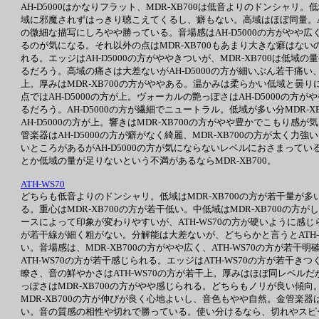
AH-D5000はかなりフラット、MDR-XB700は低音よりのドンシャリ。
域に邪魔されずはっきり聴こえてくるし、癖もない。高域はほぼ同量。AH-
の微細な描写にしろやや勝っている。音場感はAH-D5000の方がやや広く
るのが気になる。それ以外の点はMDR-XB700もあまり大きな癖はないの
れる。エッジはAH-D5000の方がややきついが、MDR-XB700は
るだろう。高域の痛さは大差ないがAH-D5000の方が細いぶん若干痛い、
上。厚みはMDR-XB700の方がややある。温かみは柔らかい低域と曇り
点ではAH-D5000の方が上。ヴォーカルの艶っぽさはAH-D5000の
るだろう。AH-D5000の方が繊細でニュートラル。低域が多い分MDR
AH-D5000の方が上。響きはMDR-XB700の方がやや豊かでこもり感が
管楽器はAH-D5000の方が癖がなく綺麗、MDR-XB700の方が太く
いところがあるがAH-D5000の方が気にならないレベルにおさまっている
とか低域の量が足りないという不満があるならMDR-XB700。
ATH-WS70
どちらも低音よりのドンシャリ。低域はMDR-XB700の方が若干量が多い
る。重心はMDR-XB700の方が若干低い。中低域はMDR-XB700の
ースによって印象が変わりやすいが、ATH-WS70の方が硬いように感じら
が若干線が細く粗がない。分解能は大差ないが、どちらかと言うとATH-W
い。音場感は、MDR-XB700の方がやや広く、ATH-WS70の方が若
ATH-WS70の方が若干感じられる。エッジはATH-WS70の方が若干
瞭さ、音の鮮やかさはATH-WS70の方が若干上。厚みはほぼ同レベルだ
っぽさはMDR-XB700の方がやや感じられる。どちらもノリが良い傾向。
MDR-XB700の方が伸びが良く心地よいし、音色もやや自然。金管楽器は
い。音の質感の相性や切れで勝っている。使い分けるなら、切れやスピード感