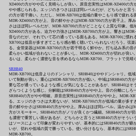
XD400の方がやや広く見晴らしが良い。原音忠実性はMDR-XD400の方
やや感じられる。エッジのきつさはほぼ同レベルだが、どちらかと言うとMD
の方が若干痛い。ただし、MDR-XB700は低域の量やこもり感で疲
MDR-XD400の方が上、音の鮮やかさはMDR-XB700の方が若干上。厚
さはほぼ同レベルだが、MDR-XB700の方がどことなく上質な印象。低
XD400の方がある。迫力や力強さはMDR-XB700の方が上。響きはMD
音なのだが、それでいて芯の通っている面もある。MDR-XB700に慣れると
XB700は低音が多すぎてこもり感が酷く聴いていられないだろう。弦楽器は
る。金管楽器はMDR-XB700の方が若干明るく鮮やか。打ち込み系の音の
柔らかい低域が合わないことが多いし、MDR-XD400の方が切れが良い。
るいは、柔らかく濃密な音を求めるならMDR-XB700、フラットで見晴ら
SRH840
MDR-XB700は低音よりのドンシャリ、SRH840はややドンシャリ。低
いて制動が良い。重心はMDR-XB700の方が低い。中域はSRH840の
要な芯が通っているような感じが気になることがあるが、SRH840はそう
ざらつくような感じ。分解能はSRH840の方がやや上。音の分離にしろ
SRH840の方がやや明確。原音忠実性はSRH840の方がやや上。MDR-
る。エッジのきつさは大差ないが、MDR-XB700の方が低域の量が
音の鮮やかさはSRH840の方がやや上。厚みはほぼ同レベル。温かみはMD
方がスモーキー。SRH840の方がノリが良くかつ繊細。SRH840の方
も濃密で重苦しい面があるが、どちらかと言うとSRH840の方がそうい
はソースによって印象が変わりやすいが、基本的にはSRH840の方が癖
いが、切れや低域の質で勝っている。使い分けるなら、基本的にはSRH8
MDR-XB700。