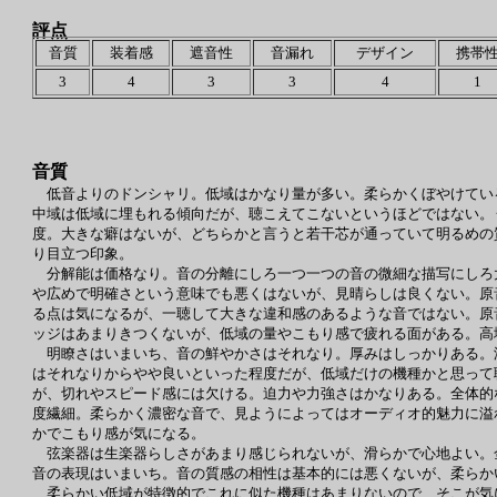
評点
音質
装着感
遮音性
音漏れ
デザイン
携帯
3
4
3
3
4
1
音質
低音よりのドンシャリ。低域はかなり量が多い。柔らかくぼやけてい
中域は低域に埋もれる傾向だが、聴こえてこないというほどではない。
度。大きな癖はないが、どちらかと言うと若干芯が通っていて明るめの
り目立つ印象。
分解能は価格なり。音の分離にしろ一つ一つの音の微細な描写にしろ
や広めで明確さという意味でも悪くはないが、見晴らしは良くない。原
る点は気になるが、一聴して大きな違和感のあるような音ではない。原
ッジはあまりきつくないが、低域の量やこもり感で疲れる面がある。高
明瞭さはいまいち、音の鮮やかさはそれなり。厚みはしっかりある。
はそれなりからやや良いといった程度だが、低域だけの機種かと思って
が、切れやスピード感には欠ける。迫力や力強さはかなりある。全体的
度繊細。柔らかく濃密な音で、見ようによってはオーディオ的魅力に溢
かでこもり感が気になる。
弦楽器は生楽器らしさがあまり感じられないが、滑らかで心地よい。
音の表現はいまいち。音の質感の相性は基本的には悪くないが、柔らか
柔らかい低域が特徴的でこれに似た機種はあまりないので、そこが気