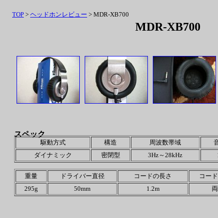
TOP
>
ヘッドホンレビュー
> MDR-XB700
MDR-XB700
スペック
駆動方式
構造
周波数帯域
ダイナミック
密閉型
3Hz～28kHz
重量
ドライバー直径
コードの長さ
コード
295g
50mm
1.2m
両