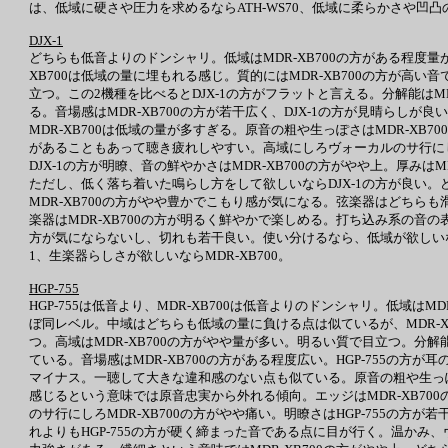
は、低域に硬さや圧力を求めるならATH-WS70、低域に柔らかさや凹凸の
DJX-1
どちらも低音よりのドンシャリ。低域はMDR-XB700の方がある程度量
XB700は低域の量に埋もれる感じ。質的にはMDR-XB700の方が高い音
立つ。この2機種を比べるとDJX-1の方がフラットと言える。分解能はM
る。音場感はMDR-XB700の方が若干広く、DJX-1の方が見晴らし
MDR-XB700は低域の量が多すぎる。原音の粗や生っぽさはMDR-XB
があることもあって聴き疲れしやすい。高域にしろヴォーカルのサ行にし
DJX-1の方が明瞭、音の鮮やかさはMDR-XB700の方がやや上。厚みは
ただし、低く落ち着いた鳴らし方をして欲しいならDJX-1の方が良い。
MDR-XB700の方がやや豊かでこもり感が気になる。弦楽器はどちらも
楽器はMDR-XB700の方が明るく鮮やかで楽しめる。打ち込み系の音の
方が気にならないし、切れも若干良い。使い分けるなら、低域が欲しいならM
1、生楽器らしさが欲しいならMDR-XB700。
HGP-755
HGP-755は低音より、MDR-XB700は低音よりのドンシャリ。低域はM
ぼ同レベル。中域はどちらも低域の量に負ける点は似ているが、MDR-XB
つ。高域はMDR-XB700の方がやや量が多い。明るい質で目立つ。分解
ている。音場感はMDR-XB700の方がある程度広い。HGP-755の
マイナス。一聴して大きな違和感のない点も似ている。原音の粗や生っぽ
感じるという意味では原音忠実から外れる傾向。エッジはMDR-XB7
のサ行にしろMDR-XB700の方がやや痛い。明瞭さはHGP-755の方が若
れよりもHGP-755の方が硬く締まった音である点に目が行く。温かみ、