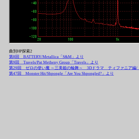
曲別HP探索2
第8回 BATTERY/Metallica「S&M」より
第9回 Travels/Pat Metheny Group「Travels」より
第29回 ゼロの使い魔 ～三美姫の輪舞～ 3Dドラマ ティファニア編
第47回 Monster Hit/Shpongle「Are You Shpongled?」より