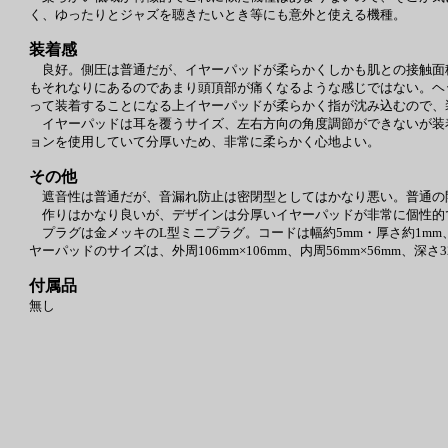
く、ゆったりとジャズを聴きたいとき等にも意外と使える機種。
装着感
良好。側圧は普通だが、イヤーパッドが柔らかくしかも肌との接触面
もそれなりにあるのであまり頭頂部が痛くなるような感じではない。ヘ
って装着することになる上イヤーパッドが柔らかく指が沈み込むので、
イヤーパッドは耳を覆うサイズ、左右方向の角度調節ができないが装
ョンを使用していて分厚いため、非常に柔らかく心地よい。
その他
遮音性は普通だが、音漏れ防止は密閉型としてはかなり悪い。普通の
作りはかなり良いが、デザインは分厚いイヤーパッドが非常に個性的
プラグは金メッキのL型ミニプラグ。コードは幅約5mm・厚さ約1m
ヤーパッドのサイズは、外周106mm×106mm、内周56mm×56mm、深さ3
付属品
無し