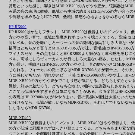
力強さがある。繊細さという意味ではMDR-XB700の方がやや上。どちら
賞用といった感じ。響きはMDR-XB700の方がやや豊か。弦楽器はMDR
み系の音の表現は微妙。低域から中域の締まりはHGP-755の方が合うの
や制動を求めるならHGP-755、低域に量感や心地よさを求めるならMDR-XB
HP-RX900
HP-RX900はかなりフラット、MDR-XB700は低音よりのドンシャリ。
方がやや高い音で、低域に邪魔されずはっきり聴こえてくる。高域はほぼ同量
同レベル。音の分離にしろ一つ一つの音の微細な描写にしろ大差ないが、
描写はどちらかと言うとMDR-XB700の方が上。音場感はHP-RX90
マイナスだが、その点を除くとHP-RX900より癖がなく違和感を感
ベル。高域にしろヴォーカルのサ行にしろ大差ない痛さ。ただし、MDR-X
方が悪い。明瞭さはHP-RX900の方がやや上、音の鮮やかさはMDR-XB7
じられる。ヴォーカルの艶っぽさはMDR-XB700の方が若干上。その上、
うに感じがちだが、切れやスピード感はHP-RX900の方がやや上。HP
MDR-XB700の方がやや豊かでこもり感が気になる。どちらも柔らかい
微妙。好みの差だろう。どちらも心地よい傾向で生楽器らしさがあまり感
ここでも低域が多すぎる点は気になることがある。金管楽器はHP-RX90
の表現はHP-RX900の方がややうまい。音の質感の相性は大差ないのだが
い分けるなら、低域が欲しいならMDR-XB700、それほどでもないならHP-
になるならMDR-XB700。
MDR-XD400
MDR-XB700は低音よりのドンシャリ、MDR-XD400はやや低音より。
の方が低域に邪魔されずはっきり聴こえてくる。どちらもあまり変な癖は
つことが多い。分解能はほぼ同レベル。音の分離にしろ一つ一つの音の微細