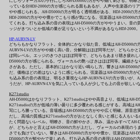
にしろヴォーカルのサ行にしろAH-D5000の方がやや細く刺さる。明瞭さ
っている分HDJ-2000の方が感じられる面もあるが、人声や生楽器のリア
やや感じられる。AH-D5000の方が明るく透明感がある、HDJ-2000の
HDJ-2000の方がやや豊かでこもり感が気になる。弦楽器はAH-D50
てくれる。打ち込み系の音の表現はAH-D5000の方がややうまい。音の質
ッジがきついとか低域の量が足りないという不満があるならHDJ-2000。
HP-AURVN-LV
どちらもかなりフラット。全体的にかなり似た音。低域はAH-D5000
AURVN-LVの方がやや細く高い音。分解能はほぼ同等だが、どちらかと言え
ぼ同レベル。エッジのきつさはほぼ同等で、どちらもあまり聴き疲れしない
D5000の方が感じられる。ヴォーカルの艶っぽさはほぼ同等。繊細さならAH-
さがある。ただし、基本的にはかなり近い鳴らし方。響きはAH-D5000の方
だ、価格ほどの差はないように感じられる。弦楽器はAH-D5000の方が心地
ち込み系の音の表現は、明るさ重視ならHP-AURVN-LVの方が良いが
うだが、HP-AURVN-LVを気に入っている人が少しでも上の音が欲しいな
K271studio
AH-D5000はかなりフラット、K271studioはやや高音より。低域
K271studioの方が低域の薄い曇りに多少覆われる感じがする。高域はA
写にしろ勝っている。音場感はAH-D5000の方がやや広く明確。原音忠
だし、高域の質感はK271studioの方がおとなしく良いと感じる人もい
たく問題ないレベル。明瞭さ、音の鮮やかさ、厚み、温かみすべてAH-
が、どちらかと言えばAH-D5000の方が上だし、ヴォーカルの表現のうま
さでも負けていない。響きはAH-D5000の方がやや豊か。弦楽器はAH
D5000の方が鮮やかで楽しめる。打ち込み系の音の表現はAH-D5000