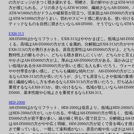
の方がエッジがきつく聴き疲れする。明瞭さ、音の鮮やかさはATH-W1000
方が感じられる。ノリの良さならATH-W1000、繊細さならAH-D5000。A
ATH-W1000の方がドラムや破裂音が目立つ。弦楽器はAH-D5000の
はATH-W1000の方がうまい。切れやスピード感に差がある。使い分けるな
ティックなものを自然に聴きたいならAH-D5000、そうでないならATH-W
EXH-313
AH-D5000はかなりフラット、EXH-313はややかまぼこ。低域はAH-
くる。高域はAH-D5000の方が太く金属的。分解能はEXH-313の方
EXH-313の方が奥行きがある。原音忠実性はAH-D5000の方が上。
数特性上の癖も小さい。どちらも聴き疲れしにくいが、どちらかと言えばAH
やかさはAH-D5000の方が上。厚みはAH-D5000の方がある。温か
い低域がある分AH-D5000の方が良いと感じる人も多いだろう。ヴォーカ
やや付帯音が多い感じ。どちらも繊細な傾向だが、AH-D5000の方がニ
るならEXH-313の方が良いだろうが、少しでも原音らしさや低域の量感を
細く繊細な鳴らし方を求めるならEXH-313の方が良いだろう。打ち込み
重視するならEXH-313か。使い分けるなら、低域が欲しいならAH-D50
D5000、基本性能や心地よさを重視するならEXH-313。
HDJ-2000
AH-D5000はかなりフラット、HDJ-2000は低音より。低域はHDJ-20
はHDJ-2000の方がしっかり出る。中域はAH-D5000の方が明るく、
D5000の方が若干量が多い。線が細く明るい質で目立つ。分解能はAH
はAH-D5000の方がやや広く明確。HDJ-2000の方が近くで音を鳴
さで勝っているし、一聴して違和感がない。原音の粗や生っぽさはAH-D5