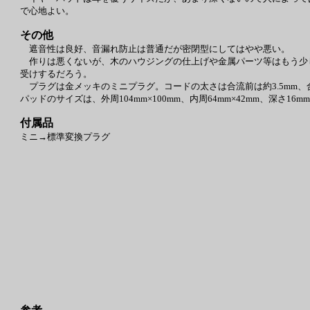
で心地よい。
その他
遮音性は良好、音漏れ防止は普通だが密閉型にしてはやや悪い。
作りは悪くないが、木のハウジングの仕上げや金属パーツ等はもう少
受けするだろう。
プラグは金メッキのミニプラグ。コードの太さは合流前は約3.5mm、
パッドのサイズは、外周104mm×100mm、内周64mm×42mm、深さ16m
付属品
ミニ→標準変換プラグ