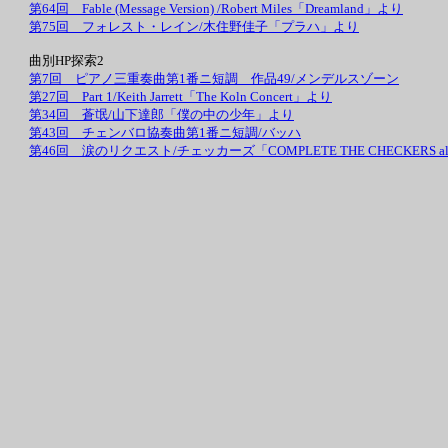
第64回 Fable (Message Version) /Robert Miles「Dreamland」より
第75回 フォレスト・レイン/木住野佳子「プラハ」より
曲別HP探索2
第7回 ピアノ三重奏曲第1番ニ短調 作品49/メンデルスゾーン
第27回 Part 1/Keith Jarrett「The Koln Concert」より
第34回 蒼氓/山下達郎「僕の中の少年」より
第43回 チェンバロ協奏曲第1番ニ短調/バッハ
第46回 涙のリクエスト/チェッカーズ「COMPLETE THE CHECKERS all sin