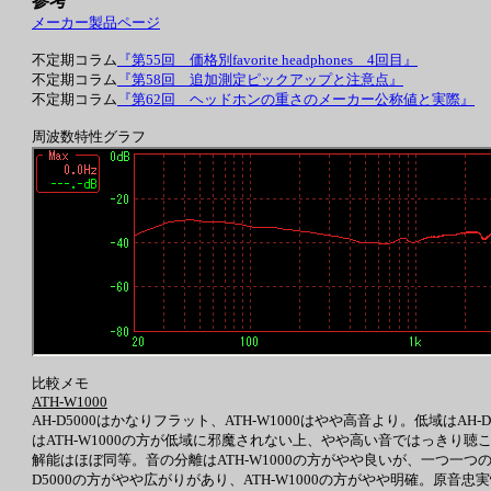
参考
メーカー製品ページ
不定期コラム
『第55回 価格別favorite headphones 4回目』
不定期コラム
『第58回 追加測定ピックアップと注意点』
不定期コラム
『第62回 ヘッドホンの重さのメーカー公称値と実際』
周波数特性グラフ
比較メモ
ATH-W1000
AH-D5000はかなりフラット、ATH-W1000はやや高音より。低域はA
はATH-W1000の方が低域に邪魔されない上、やや高い音ではっきり聴こえ
解能はほぼ同等。音の分離はATH-W1000の方がやや良いが、一つ一つ
D5000の方がやや広がりがあり、ATH-W1000の方がやや明確。原音忠