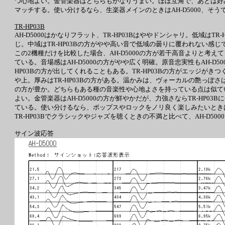
つ心地よい。金管楽器はどちらもかなりうまい。ほぼ互角で、あとは好み
マッチする。使い分けるなら、生楽器メインのときはAH-D5000、そうでな
TR-HP03B
AH-D5000はかなりフラット、TR-HP03Bはややドンシャリ。低域はT
じ。中域はTR-HP03Bの方がやや高い音で低域の曇りに覆われない感じ
この2機種だけを比較した場合、AH-D5000の方が若干高音よりと考え
ている。音場感はAH-D5000の方がやや広く明確。原音忠実性もAH-D
HP03Bの方が出してくれることもある。TR-HP03Bの方がエッジがきつ
や上。厚みはTR-HP03Bの方がある。温かみは、ヴォーカルの艶っぽさはAH-
の方が豊か。どちらもある種の音楽性や心地よさを持っている点は似ているが
よい。金管楽器はAH-D5000の方が鮮やかだが、力強さならTR-HP0
ている。使い分けるなら、ポップスやロックをノリ良く楽しみたいときはTR-
TR-HP03Bでクラシックやジャズを聴くときの不満と比べて、AH-D
サイン波応答