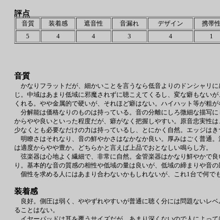
評点
音質
装着感
遮音性
音漏れ
デザイン
携帯
5
4
4
3
4
1
音質
かなりフラットだが、細かいことを言うなら低音よりのドンシャリに
じ。中域はあまり低域に邪魔されずに聴こえてくるし、変な癖もないが
くれる。やや金属的で硬いが、それほど癖はない。ハイハット等が粗が
分解能は価格なりのものは持っている。音の分離にしろ微細な描写に
からやや良いといった程度だが、癖がなく把握しやすい。原音忠実性は
少なくとも必要なだけの力は持っているし、とにかく自然。エッジはき
明瞭さはそれなり、音の鮮やかさはなかなか良い。厚みはごく普通。
は適度からやや豊か。どちらかと言えば上品でおとなしい鳴らし方。
弦楽器は心地よく繊細で、非常に自然。金管楽器はかなり鮮やかで良
り。基本的な音の質感の相性や低域の量は良いが、低域の締まりや音の
個性を求める人にはあまり合わないかもしれないが、これ1台で何で
装着感
良好。側圧は弱く、ややずれやすいが普通に聴く分には問題ないレベ
ることはない。
イヤーパッドは耳を覆うサイズだが、あまり深くないので人によって