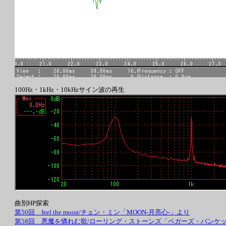
100Hz・1kHz・10kHzサイン波の再生
曲別HP探索
第50回 feel the moon/チェン・ミン「MOON-月亮心-」より
第58回 悪魔を憐れむ歌/ローリング・ストーンズ「ベガーズ・バンケ