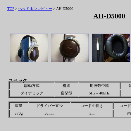
TOP
>
ヘッドホンレビュー
> AH-D5000
AH-D5000
スペック
駆動方式
構造
周波数帯域
ダイナミック
密閉型
5Hz～40kHz
重量
ドライバー直径
コードの長さ
コード
370g
50mm
3m
両