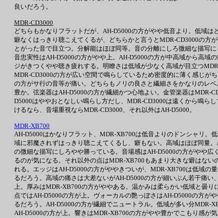
良いだろう。
MDR-CD3000
どちらもかなりフラットだが、AH-D5000の方がやや低音より。低域は
癖なくはっきり聴こえてくるが、どちらかと言うとMDR-CD3000の方
とがった音で目立つ。分解能はほぼ同等。音の分離にしろ微細な描写にし
音忠実性はAH-D5000の方がやや上。AH-D5000の方が中高域から高域
ジがきつくやや聴き疲れする。明瞭さは低域が少なく高域が目立つMDR
MDR-CD3000の方が広い空間で鳴らしているため密度的に薄く感じがち。
の方がサ行の音等が痛い。どちらもノリの良さと繊細さをかなりのレベルで両
豊か。弦楽器はAH-D5000の方が繊細かつ心地よい。金管楽器はMDR-
D5000はややおとなしい鳴らし方だし、MDR-CD3000は遠くか
けるなら、音場重視ならMDR-CD3000、それ以外はAH-D5000。
MDR-XB700
AH-D5000はかなりフラット、MDR-XB700は低音よりのドンシャリ。
域に邪魔されずはっきり聴こえてくるし、癖もない。高域はほぼ同量。AH-
の微細な描写にしろやや勝っている。音場感はAH-D5000の方がやや広く
るのが気になる。それ以外の点はMDR-XB700もあまり大きな癖はないの
れる。エッジはAH-D5000の方がややきついが、MDR-XB700は
るだろう。高域の痛さは大差ないがAH-D5000の方が細いぶん若干痛い、
上。厚みはMDR-XB700の方がややある。温かみは柔らかい低域と曇り
点ではAH-D5000の方が上。ヴォーカルの艶っぽさはAH-D5000の
るだろう。AH-D5000の方が繊細でニュートラル。低域が多い分MDR
AH-D5000の方が上。響きはMDR-XB700の方がやや豊かでこもり感が