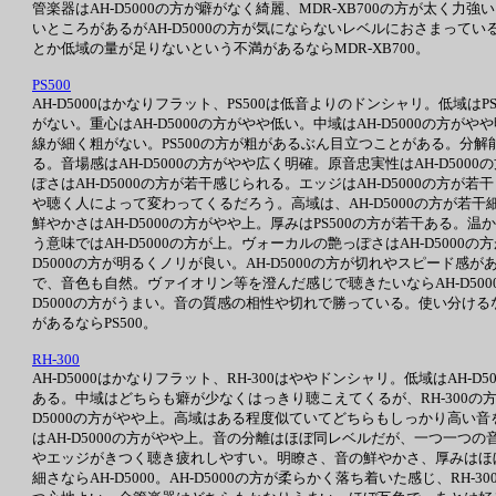
管楽器はAH-D5000の方が癖がなく綺麗、MDR-XB700の方が太く
いところがあるがAH-D5000の方が気にならないレベルにおさまっている
とか低域の量が足りないという不満があるならMDR-XB700。
PS500
AH-D5000はかなりフラット、PS500は低音よりのドンシャリ。低域はP
がない。重心はAH-D5000の方がやや低い。中域はAH-D5000の方
線が細く粗がない。PS500の方が粗があるぶん目立つことがある。分解
る。音場感はAH-D5000の方がやや広く明確。原音忠実性はAH-D5
ぽさはAH-D5000の方が若干感じられる。エッジはAH-D5000の方
や聴く人によって変わってくるだろう。高域は、AH-D5000の方が若
鮮やかさはAH-D5000の方がやや上。厚みはPS500の方が若干ある
う意味ではAH-D5000の方が上。ヴォーカルの艶っぽさはAH-D5000の
D5000の方が明るくノリが良い。AH-D5000の方が切れやスピード感が
で、音色も自然。ヴァイオリン等を澄んだ感じで聴きたいならAH-D500
D5000の方がうまい。音の質感の相性や切れで勝っている。使い分けるなら
があるならPS500。
RH-300
AH-D5000はかなりフラット、RH-300はややドンシャリ。低域はAH
ある。中域はどちらも癖が少なくはっきり聴こえてくるが、RH-300の
D5000の方がやや上。高域はある程度似ていてどちらもしっかり高い音を
はAH-D5000の方がやや上。音の分離はほぼ同レベルだが、一つ一つの音
やエッジがきつく聴き疲れしやすい。明瞭さ、音の鮮やかさ、厚みはほぼ互
細さならAH-D5000。AH-D5000の方が柔らかく落ち着いた感じ、RH-