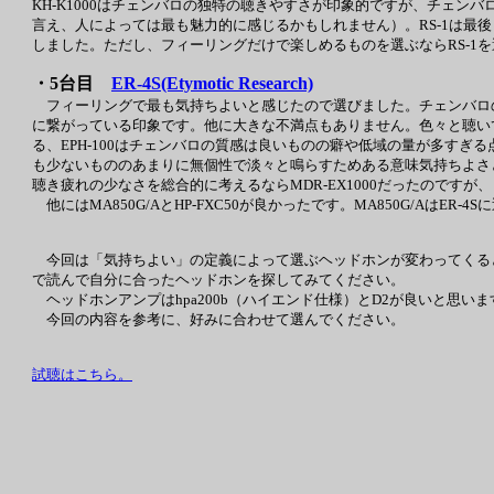
KH-K1000はチェンバロの独特の聴きやすさが印象的ですが、チェ
言え、人によっては最も魅力的に感じるかもしれません）。RS-1は最後まで
しました。ただし、フィーリングだけで楽しめるものを選ぶならRS-1
・5台目
ER-4S(Etymotic Research)
フィーリングで最も気持ちよいと感じたので選びました。チェンバロの質
に繋がっている印象です。他に大きな不満点もありません。色々と聴いて
る、EPH-100はチェンバロの質感は良いものの癖や低域の量が多すぎる
も少ないもののあまりに無個性で淡々と鳴らすためある意味気持ちよさ
聴き疲れの少なさを総合的に考えるならMDR-EX1000だったのです
他にはMA850G/AとHP-FXC50が良かったです。MA850G/AはER-4S
今回は「気持ちよい」の定義によって選ぶヘッドホンが変わってくる
で読んで自分に合ったヘッドホンを探してみてください。
ヘッドホンアンプはhpa200b（ハイエンド仕様）とD2が良いと思
今回の内容を参考に、好みに合わせて選んでください。
試聴はこちら。