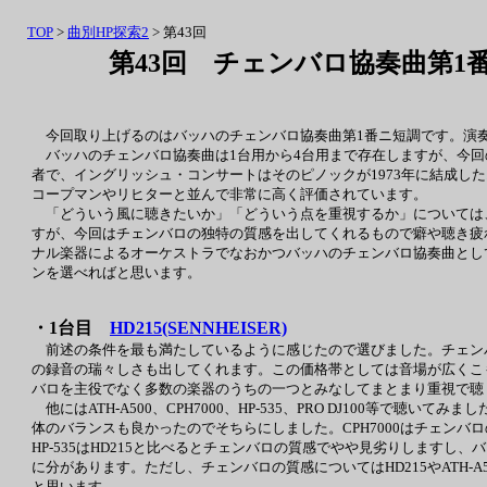
TOP
>
曲別HP探索2
> 第43回
第43回 チェンバロ協奏曲第1
今回取り上げるのはバッハのチェンバロ協奏曲第1番ニ短調です。演奏
バッハのチェンバロ協奏曲は1台用から4台用まで存在しますが、今回
者で、イングリッシュ・コンサートはそのピノックが1973年に結成し
コープマンやリヒターと並んで非常に高く評価されています。
「どういう風に聴きたいか」「どういう点を重視するか」については
すが、今回はチェンバロの独特の質感を出してくれるもので癖や聴き疲
ナル楽器によるオーケストラでなおかつバッハのチェンバロ協奏曲とし
ンを選べればと思います。
・1台目
HD215(SENNHEISER)
前述の条件を最も満たしているように感じたので選びました。チェン
の録音の瑞々しさも出してくれます。この価格帯としては音場が広くこ
バロを主役でなく多数の楽器のうちの一つとみなしてまとまり重視で聴
他にはATH-A500、CPH7000、HP-535、PRO DJ100等で聴い
体のバランスも良かったのでそちらにしました。CPH7000はチェン
HP-535はHD215と比べるとチェンバロの質感でやや見劣りしますし、バ
に分があります。ただし、チェンバロの質感についてはHD215やATH-A
と思います。