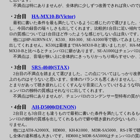
不満点は特にありませんが、全体的に少しずつ改善できれば良いので
・2台目
HA-MX10-B(Victor)
最初に書いた条件を最も満たしているように感じたので選びました。
し、今回の録音の瑞々しさも出してくれます。比較的1台目に近い傾向
ロの質感については1台目ほど作ったような感じがしない点は良いです
他にはHP-AURVN-LV、K530、RH-300、SE-A1000等で聴いてみ
出してくれません。K530は最後までHA-MX10-Bと迷いましたが、HA
MX10-Bと比べるとチェンバロに癖があります。SE-A1000はチェ
不満点は、音場が狭い上に全体的にきっちりかっちり鳴らすせいか、
・3台目
SRS-4040(STAX)
2台目の不満点を踏まえて選びました。この点についてはしっかり改善
上のものはそうないと思います。全体のバランスも悪くありませんし、
とまりがあって聴き疲れしにくくすんなり音楽に入っていけるような印
ェンバロの独特の質感はそれなりに出してくれます。
不満点は特にありませんが、チェンバロのコンデンサー型特有の質が
・4台目
AH-D5000(DENON)
2台目とも3台目とも違うもので最初に書いた条件を満たしてくれるも
ンバロの独特の質感を出してくれるもので癖や聴き疲れの少ないもの」
りません。
他にはATH-A2000X、HD800、KH-K1000、MDR-SA5000、
し全体の違和感も大きいです。HD800とMDR-SA5000はチェンバ