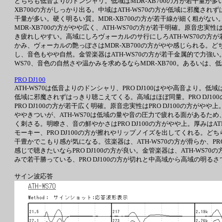
どちらも低音よりのドンシャリ。低域はMDR-XB700の方が若干量が多い。
XB700の方がしっかり出る。中域はATH-WS70の方が低域に邪魔さ
干量が多い。硬く明るい質。MDR-XB700の方が若干線が細く粗がない
MDR-XB700の方がやや広く、ATH-WS70の方が若干明確。原音忠実
き疲れしやすい。高域にしろヴォーカルのサ行にしろATH-WS70の方が
かみ、ヴォーカルの艶っぽさはMDR-XB700の方がやや感じられる。どち
し、音色もやや自然。金管楽器はATH-WS70の方が若干金属的で力強
WS70、音色の自然さや温かみを求めるならMDR-XB700。あるいは、低
PRO DJ100
ATH-WS70は低音よりのドンシャリ、PRO DJ100はやや高音より。
低域に邪魔されずはっきり聴こえてくる。高域はほぼ同量。PRO DJ1
PRO DJ100の方が若干広く明確。原音忠実性はPRO DJ100の方が
ややきついが、ATH-WS70は低域の量や音の圧力で疲れる面があるた
く刺さる。明瞭さ、音の鮮やかさはPRO DJ100の方がやや上。厚みはAT
モーキー、PRO DJ100の方が擦れやリップノイズを出してくれる。どちらも
干豊かでこもり感が気になる。弦楽器は、ATH-WS70の方が滑らか、P
感じで聴きたいならPRO DJ100の方が良い。金管楽器は、ATH-WS
みで若干勝っている、PRO DJ100の方が切れと中高域から高域の明るさ
サイン波応答