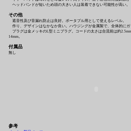
ヘッドバンドが短いため頭の大きい人は装着できない可能性が高い。
その他
遮音性及び音漏れ防止は良好。ポータブル用として使えるレベル。
作り、デザインはなかなか良い。ハウジングが金属製で、全体的にガ
プラグは金メッキのL型ミニプラグ。コードの太さは合流前は約2.5mm、合
14mm。
付属品
無し
参考