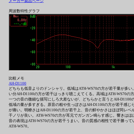
メーカー製品ページ
周波数特性グラフ
比較メモ
AH-D1100
どちらも低音よりのドンシャリ。低域はATH-WS70の方が若干量が多い
い分AH-D1100の方が若干はっきり聴こえてくる。高域はATH-WS7
一つの音の微細な描写にしろ大差ないが、どちらかと言うとAH-D1100の方
低域の量が多すぎる。原音の粗や生っぽさはAH-D1100の方が若干感じ
が痛い。明瞭さはAH-D1100の方が若干上、音の鮮やかさはほぼ同レベル
干ノリが良い。ATH-WS70の方が耳元でガンガン鳴らす感じ。響きはほ
音の表現はATH-WS70の方が若干うまい。音の質感の相性で若干勝っ
ATH-WS70。