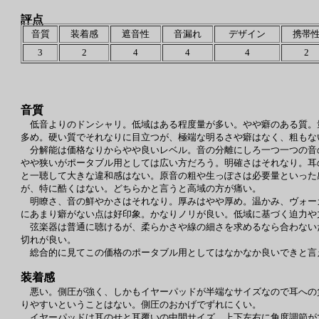
評点
音質
装着感
遮音性
音漏れ
デザイン
携帯
3
2
4
4
4
2
音質
低音よりのドンシャリ。低域はある程度量が多い。やや癖のある質。
多め。硬い質でそれなりに目立つが、極端な明るさや癖はなく、粗もな
分解能は価格なりからやや良いレベル。音の分離にしろ一つ一つの音
やや狭いがポータブル用としては広い方だろう。明確さはそれなり。耳
と一聴して大きな違和感はない。原音の粗や生っぽさは必要量といった
が、特に酷くはない。どちらかと言うと高域の方が痛い。
明瞭さ、音の鮮やかさはそれなり。厚みはやや厚め。温かみ、ヴォー
にあまり癖がない点は好印象。かなりノリが良い。低域に基づく迫力や
弦楽器は普通に聴けるが、柔らかさや線の細さを求めるなら合わない
切れが良い。
総合的に見てこの価格のポータブル用としてはなかなか良いできと言
装着感
悪い。側圧が強く、しかもイヤーパッドが半端なサイズなので耳への
りやすいということはない。側圧のおかげでずれにくい。
イヤーパッドは耳のせと耳覆いの中間サイズ、上下左右に角度調節が