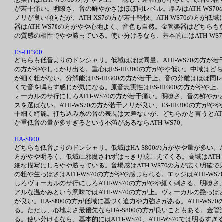
が若干痛い。明瞭さ、音の鮮やかさはほぼ同レベル。厚みはATH-WS70
ノリが良い傾向だが、ATH-XS7の方が若干軽快、ATH-WS70の方が低
器はATH-WS70の方がやや心地よく、音色も自然。金管楽器はどちらも
の質感の相性でやや勝っている。使い分けるなら、基本的にはATH-WS70
ES-HF300
どちらも低音よりのドンシャリ。低域はほぼ同量。ATH-WS70の方が若干
の方がややしっかり出る。重心はES-HF300の方がやや低い。中域はどち
が細く粗がない。分解能はES-HF300の方が若干上。音の分離はほぼ同レ
くで音を鳴らす感じが気になる。原音忠実性はES-HF300の方がやや上
ォーカルのサ行にしろATH-WS70の方が若干痛い。明瞭さ、音の鮮やか
スを選ばない。ATH-WS70の方が若干ノリが良い、ES-HF300の方がやや
干細く綺麗。打ち込み系の音の表現は大差ないが、どちらかと言うとATH-
か重低音の量が多すぎるという不満があるならATH-WS70。
HA-S800
どちらも低音よりのドンシャリ。低域はHA-S800の方がやや量が多い。AT
方がやや明るく、低域に邪魔されずはっきり聴こえてくる。高域はATH-W
細な描写にしろやや勝っている。音場感はATH-WS70の方が広く明確で見
の粗や生っぽさはATH-WS70の方がやや感じられる。エッジはATH-
しろヴォーカルのサ行にしろATH-WS70の方がやや細く刺さる。明瞭さ、
アルな温かみという意味ではATH-WS70の方が上。ヴォーカルの艶っぽさ
が良い。HA-S800の方が低域に基づく迫力や力強さがある。ATH-WS
る。ただし、心地よさ最優先ならHA-S800の方が良いこともある。金管楽
る。使い分けるなら、基本的にはATH-WS70、ATH-WS70では明るす