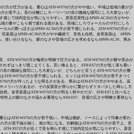
WS70の方が圧力がある。重心はATH-WS70の方がやや低い。中域は低域の量が少
-AC30の方が若干上。音の分離にしろ一つ一つの音の微細な描写にしろ大差ないが、
らす感じで頭内定位が気になりやすい。原音忠実性はAPHN-AC30の方がやや
の方が低域の量やこもり感で疲れる面がある。高域にしろヴォーカルのサ行にしろ
カルの艶っぽさはAPHN-AC30の方が若干感じられる。ATH-WS70の方がノ
楽器はAPHN-AC30の方がやや繊細で、音色も自然。金管楽器は、APHN-
る。使い分けるなら、癖のなさや音場の広さを求めるならAPHN-AC30、厚み
質、ATH-WS70の方が輪郭が明確で圧力がある。ATH-WS70の方が癖や歪みが
魔されずはっきり聴こえてくる。言い換えると、ATH-ES7の方が低く落ち着い
の音の微細な描写にしろ大差ないが、どちらかと言うとATH-WS70の方が勝
TH-WS70の方が若干感じられる。エッジはATH-WS70の方が若干きつく
S70の方が作ったような明るさがある。厚みはATH-ES7の方がややある。温
方が切れやメリハリがあるが、その反面音が滑らかに繋がらずドタバタした鳴らし方
然。金管楽器はATH-WS70の方が明るく鮮やかだが、ATH-ES7と比べると
特性上の癖のなさや温かみ重視ならATH-ES7、音場の広さや明瞭さ重視なら
質。重心はATH-WS70の方が若干低い。中域は微妙。ソースによって印象が変わ
S7の方が若干線が細く、粗が気になる。分解能はATH-WS70の方が若干上。音
確。ATH-XS7の方が近くで音を鳴らす感じで頭内定位が気になりやすい。原音
干きつく聴き疲れしやすい。高域にしろヴォーカルのサ行にしろATH-XS7の方