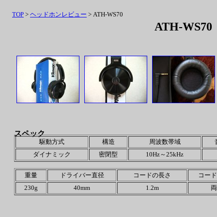
TOP
>
ヘッドホンレビュー
> ATH-WS70
ATH-WS70
スペック
駆動方式
構造
周波数帯域
ダイナミック
密閉型
10Hz～25kHz
重量
ドライバー直径
コードの長さ
コード
230g
40mm
1.2m
両