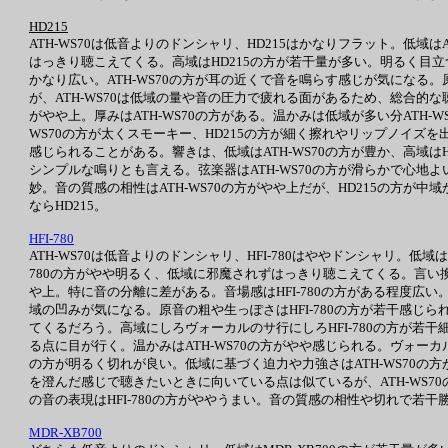
HD215
ATH-WS70は低音よりのドンシャリ、HD215はかなりフラット。低域
はっきり聴こえてくる。高域はHD215の方が若干量が多い。明るく目立つ
かなり広い。ATH-WS70の方が耳の近くで音を鳴らす感じが気になる。原
が、ATH-WS70は低域の量や音の圧力で疲れる面があるため、総合的
がやや上。厚みはATH-WS70の方がある。温かみは低域が多い分ATH-
WS70の方が太くスモーキー、HD215の方が細く擦れやリップノイズを
感じられることがある。響きは、低域はATH-WS70の方が豊か、高域はH
シンプルな鳴りとも言える。弦楽器はATH-WS70の方が滑らかで心地よ
妙。音の質感の相性はATH-WS70の方がやや上だが、HD215の方
ならHD215。
HFI-780
ATH-WS70は低音よりのドンシャリ、HFI-780はややドンシャリ。低域は
780の方がやや明るく、低域に邪魔されずはっきり聴こえてくる。言い換え
や上。特に音の分離に差がある。音場感はHFI-780の方がある程度広い。
域の凹みが気になる。原音の粗や生っぽさはHFI-780の方が若干感じら
てくるだろう。高域にしろヴォーカルのサ行にしろHFI-780の方が若干細
る点に目が行く。温かみはATH-WS70の方がやや感じられる。ヴォーカル
の方が明るく切れが良い。低域に基づく迫力や力強さはATH-WS70の
を澄んだ感じで聴きたいときに向いている点は似ているが、ATH-WS7
の音の表現はHFI-780の方がややうまい。音の質感の相性や切れで若干勝
MDR-XB700