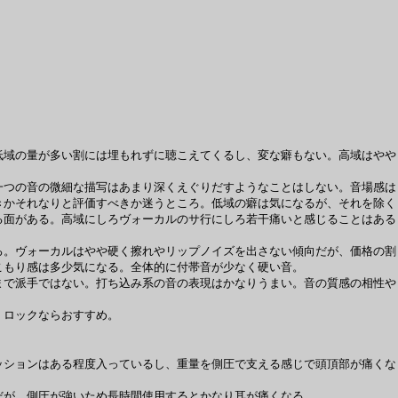
域の量が多い割には埋もれずに聴こえてくるし、変な癖もない。高域はやや
つの音の微細な描写はあまり深くえぐりだすようなことはしない。音場感は
きかそれなりと評価すべきか迷うところ。低域の癖は気になるが、それを除く
る面がある。高域にしろヴォーカルのサ行にしろ若干痛いと感じることはある
。ヴォーカルはやや硬く擦れやリップノイズを出さない傾向だが、価格の割
こもり感は多少気になる。全体的に付帯音が少なく硬い音。
で派手ではない。打ち込み系の音の表現はかなりうまい。音の質感の相性や
・ロックならおすすめ。
ションはある程度入っているし、重量を側圧で支える感じで頭頂部が痛くな
だが、側圧が強いため長時間使用するとかなり耳が痛くなる。