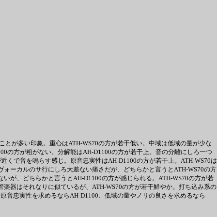
ことが多い印象。重心はATH-WS70の方が若干低い。中域は低域の量が少な
100の方が粗がない。分解能はAH-D1100の方が若干上。音の分離にしろ一つ
近くで音を鳴らす感じ。原音忠実性はAH-D1100の方が若干上。ATH-WS70は
ヴォーカルのサ行にしろ大差ない痛さだが、どちらかと言うとATH-WS70の方
が、どちらかと言うとAH-D1100の方が感じられる。ATH-WS70の方が若
管楽器はそれなりに似ているが、ATH-WS70の方が若干鮮やか。打ち込み系の
音忠実性を求めるならAH-D1100、低域の量やノリの良さを求めるなら