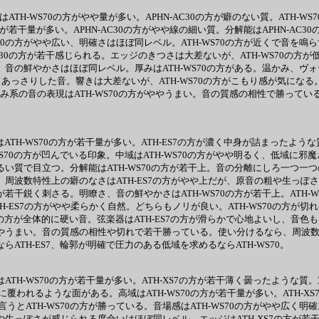
域はATH-WS70の方がやや量が多い。APHN-AC30の方が癖のない質。ATH-
0の方が若干量が多い。APHN-AC30の方がやや線の細い質。分解能はAPHN
AC30の方がやや広い、明確さはほぼ同レベル。ATH-WS70の方が近くで音を鳴
-AC30の方が若干感じられる。エッジのきつさは大差ないが、ATH-WS70
干上、音の鮮やかさはほぼ同レベル。厚みはATH-WS70の方がある。温かみ、ヴォー
あっさりした音。響きは大差ないが、ATH-WS70の方がこもり感が気になる。弦
ち込み系の音の表現はATH-WS70の方がややうまい。音の質感の相性で勝ってい
はATH-WS70の方が若干量が多い。ATH-ES7の方が濃く中身が詰まったような
WS70の方が凹んでいる印象。中域はATH-WS70の方がやや明るく、低域に邪
るい質で目立つ。分解能はATH-WS70の方が若干上。音の分離にしろ一つ一つ
周波数特性上の癖のなさはATH-ES7の方がやや上だが、原音の粗や生っぽさはA
若干鋭く刺さる。明瞭さ、音の鮮やかさはATH-WS70の方が若干上。ATH-W
TH-ES7の方がやや柔らかく自然。どちらもノリが良い。ATH-WS70の
0の方が全体的に硬い音。弦楽器はATH-ES7の方が滑らかで心地よいし、音色も自
ややうまい。音の質感の相性や切れで若干勝っている。使い分けるなら、周波数
ATH-ES7、輪郭が明確で圧力のある低域を求めるならATH-WS70。
域はATH-WS70の方が若干量が多い。ATH-XS7の方が若干薄く曇ったような
覆われるような面がある。高域はATH-WS70の方が若干量が多い。ATH-X
ATH-WS70の方が勝っている。音場感はATH-WS70の方がやや広く明
や生っぽさが感じられる度合いはほぼ同レベル。エッジはATH-XS7の方が若