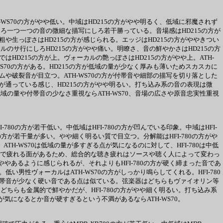
H-WS70の方がやや低い。中域はHD215の方がやや明るく、低域に邪魔されず
にしろ一つ一つの音の微細な描写にしろ若干勝っている。音場感はHD215の方が
の粗や生っぽさはHD215の方が感じられる。エッジはHD215の方がややきつい
のサ行にしろHD215の方がやや痛い。明瞭さ、音の鮮やかさはHD215の方
はHD215の方が上。ヴォーカルの艶っぽさはHD215の方がやや上。ATH-
WS70の方がある。HD215の方が低域の量が少なく厚みも薄いためスカスカに
ドラムや破裂音が目立つ。ATH-WS70の方が付帯音や細部の描写を切り落とした
が芯が通っている感じ、HD215の方がやや明るい。打ち込み系の音の表現は微
域の量や付帯音の少なさ重視ならATH-WS70、音場の広さや原音忠実性重視
I-780の方が若干低い。中低域はHFI-780の方が凹んでいる印象。中域はHFI-
の方が若干量が多い。やや細く明るい質で目立つ。分解能はHFI-780の方がや
TH-WS70は低域の量が多すぎる点が気になるのに対して、HFI-780は中低
こもり感で疲れる面があるため、総合的な聴き疲れはソースや聴く人によって変わっ
がややあるように感じられるが、それよりもHFI-780の方が硬く締まった音であ
い男性ヴォーカルはATH-WS70の方がしっかり鳴らしてくれる。HFI-780
らも付帯音が少なく硬い音である点は似ている。弦楽器はどちらもヴァイオリン等
ちらも金属的で鮮やかだが、HFI-780の方がやや細く明るい。打ち込み系
みが気になるとか音が硬すぎるという不満があるならATH-WS70。