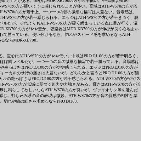
明確で圧力がある。重心はMDR-XB700の方が若干低い。中低域はMDR-
WS70の方が硬いように感じられることが多い。高域はATH-WS70の方が若
TH-WS70の方が若干上、一つ一つの音の微細な描写は大差ない。音場感は、
TH-WS70の方が若干感じられる。エッジはATH-WS70の方が若干きつく、聴
ベルだが、それよりもATH-WS70の方が硬く締まっている点に目が行く。温
-XB700の方がやや豊か。弦楽器はMDR-XB700の方が伸びが良く心地よい
切れで勝っている。使い分けるなら、切れやスピード感を求めるならATH-
ならMDR-XB700。
。重心はATH-WS70の方がやや低い。中域はPRO DJ100の方が若干明るく、
分離はほぼ同レベルだが、一つ一つの音の微細な描写で若干勝っている。音場感は
っぽさはPRO DJ100の方がやや感じられる。エッジはPRO DJ100の方が
ーカルのサ行の痛さは大差ないが、どちらかと言うとPRO DJ100の方が細
ルの艶っぽさはPRO DJ100の方が若干感じられる。ATH-WS70の方がややス
TH-WS70の方が低域に基づく迫力や力強さがある。響きはATH-WS70の方が若
濃厚に鳴らして欲しいならATH-WS70の方が良いが、ヴァイオリン等を澄んだ
れる感じ。打ち込み系の音の表現は微妙。ATH-WS70の方が音の質感の相性と厚
切れや線の細さを求めるならPRO DJ100。