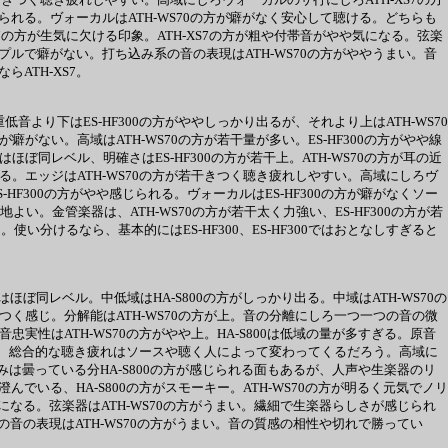
られる。ヴォーカルはATH-WS70の方が癖がなく安心して聴ける。どちらも
XS7の方が生気に欠ける印象。ATH-XS7の方が粗や付帯音がやや気になる。弦楽
プルで癖がない。打ち込み系の音の表現はATH-WS70の方がややうまい。音
ATH-XS7。
音より下はES-HF300の方がややしっかり出るが、それより上はATH-WS70
がない。高域はATH-WS70の方が若干量が多い。ES-HF300の方がやや線
ぼ同レベル、明確さはES-HF300の方が若干上。ATH-WS70の方が耳の近
れる。エッジはATH-WS70の方が若干きつく聴き疲れしやすい。高域にしろヴ
F300の方がやや感じられる。ヴォーカルはES-HF300の方が癖がなくソー
心地よい。金管楽器は、ATH-WS70の方が若干太く力強い、ES-HF300の方が若
分けるなら、基本的にはES-HF300、ES-HF300ではおとなしすぎると
ほぼ同レベル。中低域はHA-S800の方がしっかり出る。中域はATH-WS70の
つく感じ。分解能はATH-WS70の方が上。音の分離にしろ一つ一つの音の微
実性はATH-WS70の方がやや上。HA-S800は低域の量が多すぎる。原音
るため、総合的な聴き疲れはソースや聴く人によって変わってくるだろう。高域に
かみは曇っている分HA-S800の方が感じられる面もあるが、人声や生楽器のリ
でいる、HA-S800の方がスモーキー。ATH-WS70の方が明るく元気でノリ
気になる。弦楽器はATH-WS70の方がうまい。繊細で生楽器らしさが感じられ
系の音の表現はATH-WS70の方がうまい。音の質感の相性や切れで勝ってい