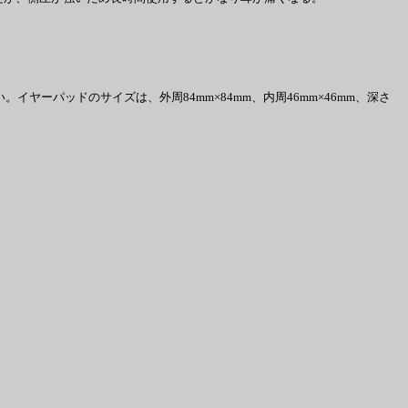
イヤーパッドのサイズは、外周84mm×84mm、内周46mm×46mm、深さ