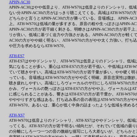
APHN-AC30
APHN-AC30はやや低音より、ATH-WS70は低音よりのドンシャリ。低
ない分APHN-AC30の方がはっきり聴こえてくる。高域はATH-WS7
どちらかと言うとAPHN-AC30の方が勝っている。音場感は、APHN-
上。ATH-WS70は低域の量が多すぎる。原音の粗や生っぽさはAPHN
APHN-AC30の方が若干細く刺さる。明瞭さはAPHN-AC30の方が若
リが良い。低域に基づく迫力や力強さがある。APHN-AC30の方が軽くて
AC30の方がやや細く明るい、ATH-WS70の方がやや太く力強い。打
や圧力を求めるならATH-WS70。
ATH-ES7
ATH-ES7はややドンシャリ、ATH-WS70は低音よりのドンシャリ。低域
気になることが多い。重心はATH-ES7の方が若干低い。中低域はATH-
ていて聴きやすい。高域はATH-WS70の方が若干量が多い。やや硬く明
っている。音場感はATH-WS70の方がやや広く明確。原音忠実性は微妙。
聴き疲れしやすい。高域にしろヴォーカルのサ行にしろATH-WS70の方が
かみ、ヴォーカルの艶っぽさはATH-ES7の方がやや上。ヴォーカルはA
に感じられることがある。響きはATH-ES7の方が若干豊か。ATH-WS7
やややりすぎな感はある。打ち込み系の音の表現はATH-WS70の方が
ATH-WS70。あるいは、重心が低く中身の詰まったような低域を求めるなら
ATH-XS7
ATH-WS70は低音よりのドンシャリ、ATH-XS7はややドンシャリ。低
ってくる。ATH-XS7の方が若干明るい傾向だが、それでいて低域の曇りに
の分離にしろ一つ一つの音の微細な描写にしろ大差ないが、どちらかと言うと
忠実性はATH-WS70の方がやや上。一聴して違和感が小さい。原音の粗