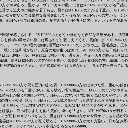
の方がややある。温かみ、ヴォーカルの艶っぽさはATH-WS70の方が若干感じ
域に基づく迫力や力強さが若干ある。響きはATH-XS7の方が若干豊か。ATH-
なかなか鮮やかで金属的な質感を出してくれるが、ATH-WS70の方が若干シン
、ATH-WS70では低域の量が多すぎるとか軽快さに欠けるという不満があるなら
制動が感じられる、ES-HF300の方がやや癖がなく自然な量感がある。所謂重低
らも低域の量が多い割には埋もれずに聴こえてくる。質的にはES-HF300の方が癖
ベル、一つ一つの音の微細な描写はES-HF300の方がやや上。音場感は、広さはほ
。一聴して違和感がない。原音の粗や生っぽさはES-HF300の方が若干感じら
さはほぼ同レベル。厚みはほぼ同レベル。温かみ、ヴォーカルの艶っぽさはES-H
繊細。響きはES-HF300の方が若干豊か。弦楽器はES-HF300の方が繊細かつ
WS70の方がうまい。音の質感の相性は大差ないが、切れで若干勝っている。使い
H-WS70の方が硬く圧力のある質、HA-S800の方がぼやけた質。重心の低さは
S70の方が若干量が多い。細く明るい質で目立つ。HA-S800の方がややざら
晴らしが良く把握しやすい。HA-S800の方が頭内定位が気になりやすい。原音忠
WS70の方がややきついが、HA-S800は低域の量やこもり感で疲れる面があ
音の鮮やかさはATH-WS70の方が上。厚みはHA-S800の方がややある。温
は微妙。艶っぽさよりも他の質的な違いが大きい。ATH-WS70の方が明るく澄ん
70の方が切れやメリハリがある。響きはHA-S800の方がやや豊かでこもり感が
器はATH-WS70の方が細く明るく、HA-S800の方が太く力強い。打ち込み
ぎるとかエッジがきついという不満があるならHA-S800。