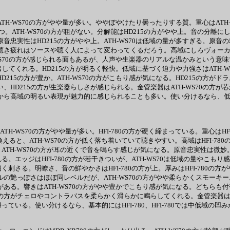
はATH-WS70の方がやや量が多い。ややぼやけたり曇ったりする質。重心はAT
。ATH-WS70の方が粗がない。分解能はHD215の方がやや上。音の分離
音忠実性はHD215の方がやや上。ATH-WS70は低域の量が多すぎる。原音
な聴き疲れはソースや聴く人によって変わってくるだろう。高域にしろヴォーカル
WS70の方が感じられる面もあるが、人声や生楽器のリアルな温かみという意味で
出してくれる。HD215の方が明るく軽快。低域に基づく迫力や力強さはATH-
D215の方が豊か。ATH-WS70の方がこもり感が気になる。HD215の方が
い、HD215の方が生楽器らしさが感じられる。金管楽器はATH-WS70の方
が中域から高域の明るい表現が魅力的に感じられることも多い。使い分けるなら、低
ATH-WS70の方がやや量が多い。HFI-780の方が硬く締まっている。重心はHF
ると、ATH-WS70の方が低く落ち着いていて聴きやすい。高域はHFI-780
ATH-WS70の方が耳の近くで音を鳴らす感じが気になる。原音忠実性は微妙。A
れる。エッジはHFI-780の方が若干きついが、ATH-WS70は低域の量や
く刺さる。明瞭さ、音の鮮やかさはHFI-780の方が上。厚みはHFI-780の方
の艶っぽさはほぼ同レベルだが、ATH-WS70の方がやや柔らかくスモーキー。低
方がある。響きはATH-WS70の方がやや豊かでこもり感が気になる。どち
0の方がチェロやコントラバスを柔らかく滑らかに鳴らしてくれる。金管楽器はど
っている。使い分けるなら、基本的にはHFI-780、HFI-780では中低域の凹