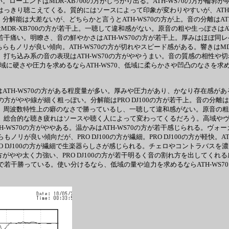
ローエンドはMDR-XB700の方がしっかり出る。ATH-WS70の方が輪郭が
れずはっきり聴こえてくる。質的にはソースによって印象が変わりやすいが、ATH-
。分解能は大差ないが、どちらかと言うとATH-WS70の方が上。音の分離はA
性はMDR-XB700の方が若干上。一聴して違和感がない。原音の粗や生っぽさはA
若干痛い。明瞭さ、音の鮮やかさはATH-WS70の方が若干上。厚みはほぼ同レ
らもノリが良い傾向。ATH-WS70の方が切れやスピード感がある。響きはMDR
い。打ち込み系の音の表現はATH-WS70の方がややうまい。音の質感の相性や
域に硬さや圧力を求めるならATH-WS70、低域に柔らかさや凹凸のなさを求める
低域はATH-WS70の方がある程度量が多い。厚みや圧力があり、かなり存在感がある
00の方がやや線が細く粗っぽい。分解能はPRO DJ100の方が若干上。音の
やや上。周波数特性上の癖のなさで勝っているし、一聴して違和感がない。原音の粗や生
め、総合的な聴き疲れはソースや聴く人によって変わってくるだろう。高域やヴォ
H-WS70の方がややある。温かみはATH-WS70の方が若干感じられる。ヴォーカ
ノリが良い傾向だが、PRO DJ100の方が繊細。PRO DJ100の方が軽快。A
RO DJ100の方が繊細で生楽器らしさが感じられる。チェロやコントラバスを
70の方がやや太く力強い、PRO DJ100の方が若干明るく音の割れ方を出してく
で若干勝っている。使い分けるなら、低域の量や迫力を求めるならATH-WS70、