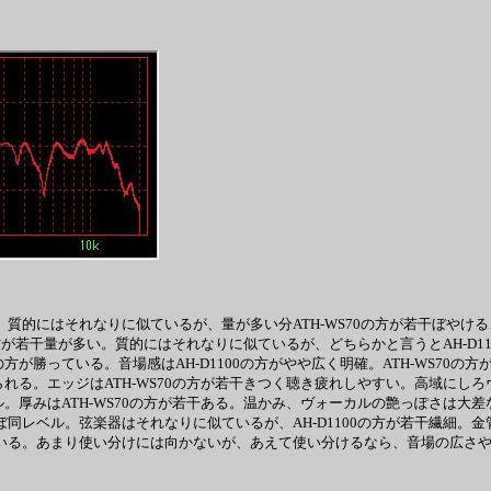
。質的にはそれなりに似ているが、量が多い分ATH-WS70の方が若干ぼやける
0の方が若干量が多い。質的にはそれなりに似ているが、どちらかと言うとAH-D1
が勝っている。音場感はAH-D1100の方がやや広く明確。ATH-WS70の方が
られる。エッジはATH-WS70の方が若干きつく聴き疲れしやすい。高域にしろ
。厚みはATH-WS70の方が若干ある。温かみ、ヴォーカルの艶っぽさは大差ない
ぼ同レベル。弦楽器はそれなりに似ているが、AH-D1100の方が若干繊細。金
ている。あまり使い分けには向かないが、あえて使い分けるなら、音場の広さや原