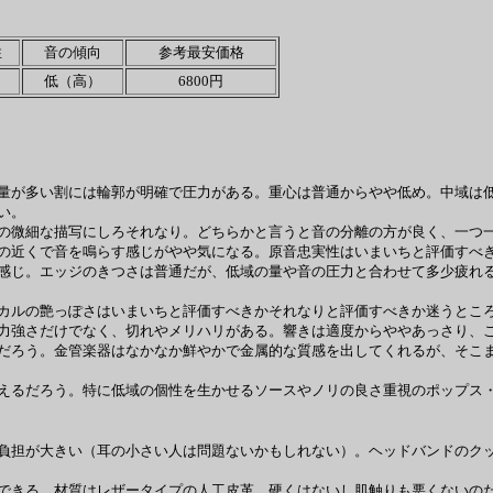
性
音の傾向
参考最安価格
低（高）
6800円
量が多い割には輪郭が明確で圧力がある。重心は普通からやや低め。中域は低
い。
の微細な描写にしろそれなり。どちらかと言うと音の分離の方が良く、一つ一
の近くで音を鳴らす感じがやや気になる。原音忠実性はいまいちと評価すべ
感じ。エッジのきつさは普通だが、低域の量や音の圧力と合わせて多少疲れ
カルの艶っぽさはいまいちと評価すべきかそれなりと評価すべきか迷うところ
力強さだけでなく、切れやメリハリがある。響きは適度からややあっさり、
だろう。金管楽器はなかなか鮮やかで金属的な質感を出してくれるが、そこま
えるだろう。特に低域の個性を生かせるソースやノリの良さ重視のポップス
負担が大きい（耳の小さい人は問題ないかもしれない）。ヘッドバンドのクッ
できる。材質はレザータイプの人工皮革。硬くはないし肌触りも悪くないの