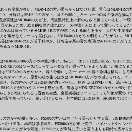
の方がある程度量が多い。MDR-1Rの方が柔らかくぼやけた質。重心はMDR-1
立つ。分解能はSRH840の方が上。音の分離にしろ一つ一つの音の微細な描写
音忠実性はSRH840の方が上。周波数特性上の癖のなさで勝っているし、一聴
疲れる面があるため、総合的な聴き疲れはソースや聴く人によって変わってくるだ
る。温かみは曇っている分MDR-1Rの方が感じられる面もあるが、人声や生楽器
40の方が癖がなくソースを選ばない。SRH840の方がやや明るくノリが良い。S
楽器はSRH840の方が若干鮮やか。打ち込み系の音の表現はSRH840の方
あるならMDR-1R。
域はMDR-XB700の方がやや量が多い。特にローエンドは差がある。SRH84
DR-XB700はソースによっては不要な芯が通っているような感じが気になるこ
能はSRH840の方がやや上。音の分離にしろ一つ一つの音の微細な描写にしろ若干
多すぎる点がマイナス。原音の粗や生っぽさはSRH840の方がやや感じられる。エ
、音の鮮やかさはSRH840の方がやや上。厚みはほぼ同レベル。温かみはM
細。SRH840の方が切れやスピード感がある。響きはMDR-XB700の方がや
生楽器らしさが感じられるし音色も自然。金管楽器はソースによって印象が変わり
の質で勝っている。使い分けるなら、基本的にはSRH840、SRH840では
S500の方がやや量が多い。PS500の方がぼやけたり曇ったりする質。SRH84
しっかり出る。高域はほぼ同量。PS500の方が細い質で、ハイハットやシンバ
RH840の方がやや明確。PS500の方が単純に広いと言うよりも独特の広がり