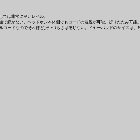
しては非常に良いレベル。
通で癖がない。ヘッドホン本体側でもコードの着脱が可能、折りたたみ可能
ドなのでそれほど扱いづらさは感じない。イヤーパッドのサイズは、外周112m