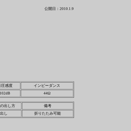
公開日：2010.1.9
音圧感度
インピーダンス
102dB
44Ω
の出し方
備考
出し
折りたたみ可能