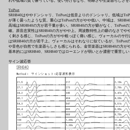
れや低域の質で勝っている。使い分けるなら、明瞭さや生楽器らしさを求め
TriPort
SRH840はややドンシャリ、TriPortは低音よりのドンシャリ。低域はTr
が薄く曇ったような質。重心はTriPortの方がやや低い。中域は、SRH
高域はSRH840の方が若干量が多い。SRH840の方が癖がなく、Tri
確。原音忠実性はSRH840の方がやや上。周波数特性上の癖のなさでやや
く刺さる感じ、TriPortの方がやや粗っぽく痛い感じ。ヴォーカルのサ行
はSRH840の方が若干上。ヴォーカルはそれなりに似ているが、TriP
や音色が自然で生楽器らしさも感じられる。金管楽器はSRH840の方が
基本的にはSRH840、SRH840ではローエンドが弱いとか濃密で重苦しいと
サイン波応答