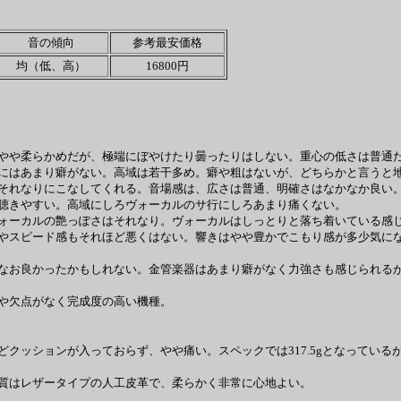
音の傾向
参考最安価格
均（低、高）
16800円
やや柔らかめだが、極端にぼやけたり曇ったりはしない。重心の低さは普通だ
にはあまり癖がない。高域は若干多め。癖や粗はないが、どちらかと言うと
それなりにこなしてくれる。音場感は、広さは普通、明確さはなかなか良い。
聴きやすい。高域にしろヴォーカルのサ行にしろあまり痛くない。
ォーカルの艶っぽさはそれなり。ヴォーカルはしっとりと落ち着いている感じ
やスピード感もそれほど悪くはない。響きはやや豊かでこもり感が多少気に
なお良かったかもしれない。金管楽器はあまり癖がなく力強さも感じられるが
や欠点がなく完成度の高い機種。
ッションが入っておらず、やや痛い。スペックでは317.5gとなっているが
質はレザータイプの人工皮革で、柔らかく非常に心地よい。