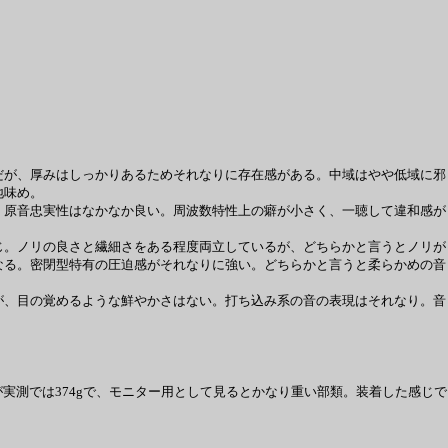
が、厚みはしっかりあるためそれなりに存在感がある。中域はやや低域に邪
地味め。
原音忠実性はなかなか良い。周波数特性上の癖が小さく、一聴して違和感が
。ノリの良さと繊細さをある程度両立しているが、どちらかと言うとノリが
なる。密閉型特有の圧迫感がそれなりに強い。どちらかと言うと柔らかめの音
、目の覚めるような鮮やかさはない。打ち込み系の音の表現はそれなり。音
実測では374gで、モニター用として見るとかなり重い部類。装着した感じで