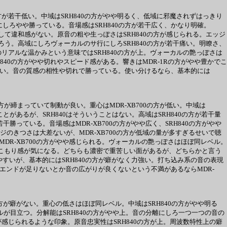
Rの方が若干低い。中域はSRH840の方がやや明るく、低域に邪魔されずはっきり
にしろやや勝っている。音場感はSRH840の方が若干広く、かなり明確。
して違和感がない。原音の粗や生っぽさはSRH840の方が感じられる。エッジ
ろう。高域にしろヴォーカルのサ行にしろSRH840の方が若干痛い。明瞭さ、
のリアルな温かみという意味ではSRH840の方が上。ヴォーカルの艶っぽさは
RH840の方がやや切れやスピード感がある。響きはMDR-1Rの方がやや豊かでこ
がうまい。音の質感の相性や切れで勝っている。使い分けるなら、基本的には
0の方が締まっていて制動が良い。重心はMDR-XB700の方が低い。中域は
とがあるが、SRH840はそういうことはない。高域はSRH840の方が若干量
勝っている。音場感はMDR-XB700の方がやや広く、SRH840の方がやや
ッジのきつさは大差ないが、MDR-XB700の方が低域の量が多すぎるせいで聴
DR-XB700の方がやや感じられる。ヴォーカルの艶っぽさはほぼ同レベル。
や豊かでこもり感が気になる。どちらも濃密で重苦しい面があるが、どちらかと言う
やすいが、基本的にはSRH840の方が癖がなく力強い。打ち込み系の音の表現
ローエンドが足りないとか音の広がりが良くないという不満があるならMDR-
0の方が癖がない。重心の低さはほぼ同レベル。中域はSRH840の方がやや明る
ルが目立つ。分解能はSRH840の方がやや上。音の分離にしろ一つ一つの音の
が感じられるような印象。原音忠実性はSRH840の方が上。周波数特性上の癖