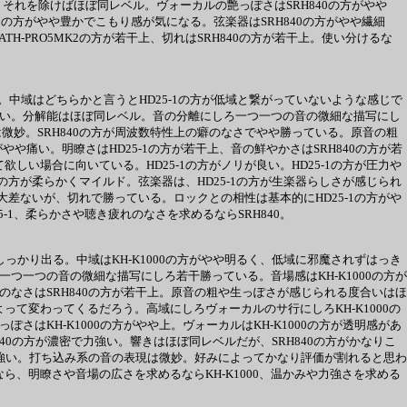
が、それを除けばほぼ同レベル。ヴォーカルの艶っぽさはSRH840の方がやや
MK2の方がやや豊かでこもり感が気になる。弦楽器はSRH840の方がやや繊細
-PRO5MK2の方が若干上、切れはSRH840の方が若干上。使い分けるな
低い。中域はどちらかと言うとHD25-1の方が低域と繋がっていないような感じで
癖がない。分解能はほぼ同レベル。音の分離にしろ一つ一つの音の微細な描写にし
は微妙。SRH840の方が周波数特性上の癖のなさでやや勝っている。原音の粗
やや痛い。明瞭さはHD25-1の方が若干上、音の鮮やかさはSRH840の方が若
しい場合に向いている。HD25-1の方がノリが良い。HD25-1の方が圧力や
0の方が柔らかくマイルド。弦楽器は、HD25-1の方が生楽器らしさが感じられ
は大差ないが、切れで勝っている。ロックとの相性は基本的にHD25-1の方がや
1、柔らかさや聴き疲れのなさを求めるならSRH840。
がしっかり出る。中域はKH-K1000の方がやや明るく、低域に邪魔されずはっき
ろ一つ一つの音の微細な描写にしろ若干勝っている。音場感はKH-K1000の方が
癖のなさはSRH840の方が若干上。原音の粗や生っぽさが感じられる度合いはほ
よって変わってくるだろう。高域にしろヴォーカルのサ行にしろKH-K1000の
ぽさはKH-K1000の方がやや上。ヴォーカルはKH-K1000の方が透明感があ
RH840の方が濃密で力強い。響きはほぼ同レベルだが、SRH840の方がかなりこ
が太く力強い。打ち込み系の音の表現は微妙。好みによってかなり評価が割れると思わ
なら、明瞭さや音場の広さを求めるならKH-K1000、温かみや力強さを求める