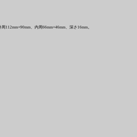
。
m×90mm、内周66mm×46mm、深さ16mm。