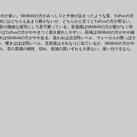
0の方が多い。SRH840の方がみっしりと中身が詰まったような質、TriPortの方
質的にはどちらもあまり癖がないが、どちらかと言うとTriPortの方が明るい。
一つの音の微細な描写にしろ若干勝っている。音場感はSRH840の方が癖がなく明
riPortの方がややきつく聴き疲れしやすい。高域はSRH840の方がやや細
。厚みはSRH840の方がややある。温かみはほぼ同レベル、ヴォーカルの艶っぽさ
ない。響きはほぼ同レベル。弦楽器はそれなりに似ているが、SRH840の方がや
レベル。音の質感の相性、切れ、低域の質いずれも大差ない。使い分けるなら、