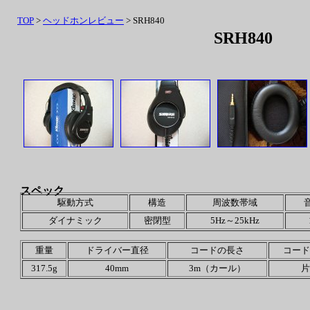
TOP
>
ヘッドホンレビュー
> SRH840
SRH840
スペック
駆動方式
構造
周波数帯域
ダイナミック
密閉型
5Hz～25kHz
重量
ドライバー直径
コードの長さ
コード
317.5g
40mm
3m（カール）
片