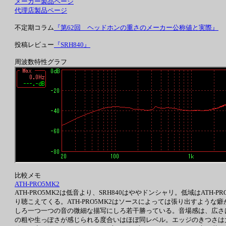
メーカー製品ページ
代理店製品ページ
不定期コラム
『第62回 ヘッドホンの重さのメーカー公称値と実際』
投稿レビュー
『SRH840』
周波数特性グラフ
比較メモ
ATH-PRO5MK2
ATH-PRO5MK2は低音より、SRH840はややドンシャリ。低域はATH-
り聴こえてくる。ATH-PRO5MK2はソースによっては張り出すような
しろ一つ一つの音の微細な描写にしろ若干勝っている。音場感は、広さは
の粗や生っぽさが感じられる度合いはほぼ同レベル。エッジのきつさは大差