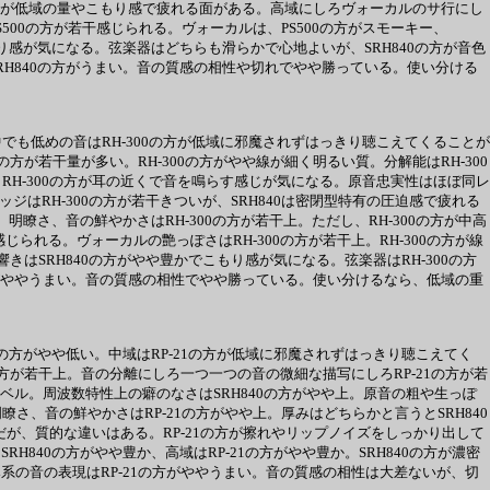
方が低域の量やこもり感で疲れる面がある。高域にしろヴォーカルのサ行にし
S500の方が若干感じられる。ヴォーカルは、PS500の方がスモーキー、
こもり感が気になる。弦楽器はどちらも滑らかで心地よいが、SRH840の方が音色
SRH840の方がうまい。音の質感の相性や切れでやや勝っている。使い分ける
中でも低めの音はRH-300の方が低域に邪魔されずはっきり聴こえてくることが
方が若干量が多い。RH-300の方がやや線が細く明るい質。分解能はRH-300
。RH-300の方が耳の近くで音を鳴らす感じが気になる。原音忠実性はほぼ同レ
ジはRH-300の方が若干きついが、SRH840は密閉型特有の圧迫感で疲れる
さ、音の鮮やかさはRH-300の方が若干上。ただし、RH-300の方が中高
られる。ヴォーカルの艶っぽさはRH-300の方が若干上。RH-300の方が線
きはSRH840の方がやや豊かでこもり感が気になる。弦楽器はRH-300の方
0の方がややうまい。音の質感の相性でやや勝っている。使い分けるなら、低域の重
21の方がやや低い。中域はRP-21の方が低域に邪魔されずはっきり聴こえてく
1の方が若干上。音の分離にしろ一つ一つの音の微細な描写にしろRP-21の方が若
レベル。周波数特性上の癖のなさはSRH840の方がやや上。原音の粗や生っぽ
瞭さ、音の鮮やかさはRP-21の方がやや上。厚みはどちらかと言うとSRH840
だが、質的な違いはある。RP-21の方が擦れやリップノイズをしっかり出して
H840の方がやや豊か、高域はRP-21の方がやや豊か。SRH840の方が濃密
み系の音の表現はRP-21の方がややうまい。音の質感の相性は大差ないが、切