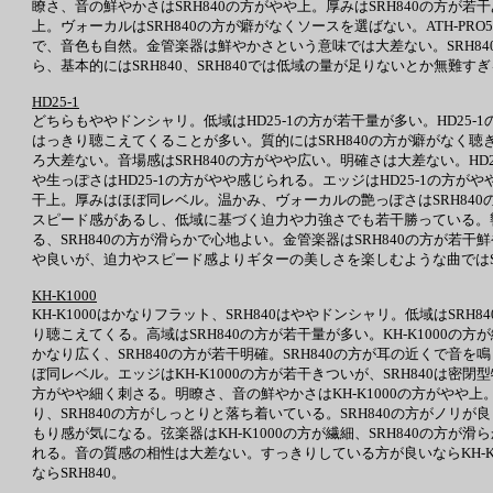
瞭さ、音の鮮やかさはSRH840の方がやや上。厚みはSRH840の方が
上。ヴォーカルはSRH840の方が癖がなくソースを選ばない。ATH-PRO
で、音色も自然。金管楽器は鮮やかさという意味では大差ない。SRH840
ら、基本的にはSRH840、SRH840では低域の量が足りないとか無難すぎ
HD25-1
どちらもややドンシャリ。低域はHD25-1の方が若干量が多い。HD25-
はっきり聴こえてくることが多い。質的にはSRH840の方が癖がなく聴
ろ大差ない。音場感はSRH840の方がやや広い。明確さは大差ない。H
や生っぽさはHD25-1の方がやや感じられる。エッジはHD25-1の方が
干上。厚みはほぼ同レベル。温かみ、ヴォーカルの艶っぽさはSRH840の
スピード感があるし、低域に基づく迫力や力強さでも若干勝っている。響きは
る、SRH840の方が滑らかで心地よい。金管楽器はSRH840の方が若
や良いが、迫力やスピード感よりギターの美しさを楽しむような曲ではSR
KH-K1000
KH-K1000はかなりフラット、SRH840はややドンシャリ。低域はS
り聴こえてくる。高域はSRH840の方が若干量が多い。KH-K1000の
かなり広く、SRH840の方が若干明確。SRH840の方が耳の近くで音
ぼ同レベル。エッジはKH-K1000の方が若干きついが、SRH840は
方がやや細く刺さる。明瞭さ、音の鮮やかさはKH-K1000の方がやや上。厚
り、SRH840の方がしっとりと落ち着いている。SRH840の方がノリが良
もり感が気になる。弦楽器はKH-K1000の方が繊細、SRH840の方が
れる。音の質感の相性は大差ない。すっきりしている方が良いならKH-K1
ならSRH840。