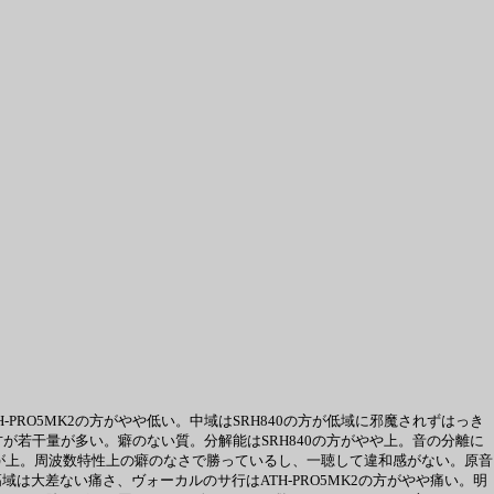
ATH-PRO5MK2の方がやや低い。中域はSRH840の方が低域に邪魔されずはっき
の方が若干量が多い。癖のない質。分解能はSRH840の方がやや上。音の分離に
の方が上。周波数特性上の癖のなさで勝っているし、一聴して違和感がない。原音
は大差ない痛さ、ヴォーカルのサ行はATH-PRO5MK2の方がやや痛い。明