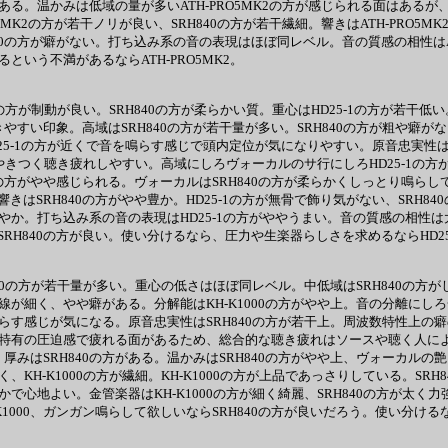
若干ある。温かみは低域の量が多いATH-PRO5MK2の方が感じられる面はある
5MK2の方が若干ノリが良い、SRH840の方が若干繊細。響きはATH-PRO5
の方が癖がない。打ち込み系の音の表現はほぼ同レベル。音の質感の相性はATH
るという不満があるならATH-PRO5MK2。
1の方が制動が良い。SRH840の方が柔らかい質。重心はHD25-1の方が若干
きやすい印象。高域はSRH840の方が若干量が多い。SRH840の方が粗や
D25-1の方が近くで音を鳴らす感じで頭内定位が気になりやすい。原音忠実性
ややきつく聴き疲れしやすい。高域にしろヴォーカルのサ行にしろHD25-1の方が
方がやや感じられる。ヴォーカルはSRH840の方が柔らかくしっとり鳴らして欲
SRH840の方がやや豊か。HD25-1の方が無骨で飾り気がない、SRH84
干鮮やか。打ち込み系の音の表現はHD25-1の方がややうまい。音の質感の相性
H840の方が良い。使い分けるなら、圧力や生楽器らしさを求めるならHD25-
RH840の方が若干量が多い。重心の低さはほぼ同レベル。中低域はSRH840の方
方が線が細く、やや癖がある。分解能はKH-K1000の方がやや上。音の分離にし
を鳴らす感じが気になる。原音忠実性はSRH840の方が若干上。周波数特性上の
密閉型特有の圧迫感で疲れる面があるため、総合的な聴き疲れはソースや聴く人に
みはSRH840の方がある。温かみはSRH840の方がやや上、ヴォーカルの艶っ
く、KH-K1000の方が繊細。KH-K1000の方が上品であっさりしている。S
滑らかで心地よい。金管楽器はKH-K1000の方が細く綺麗、SRH840の方
000、ガンガン鳴らして欲しいならSRH840の方が良いだろう。使い分ける