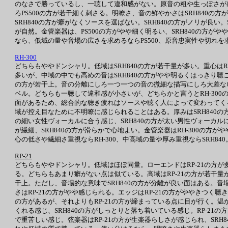
のなさで勝っているし、一聴して違和感がない。原音の粗や生っぽさが
ろPS500の方が若干細く刺さる。明瞭さ、音の鮮やかさはSRH840の方
SRH840の方が癖がなくソースを選ばない。SRH840の方がノリが良い
が自然。金管楽器は、PS500の方がやや細く明るい、SRH840の方が
なら、低域の量や音場の広さを求めるならPS500、原音忠実性や切れを求
RH-300
どちらもややドンシャリ。低域はSRH840の方が若干量が多い。重心は
多いが、中域の中でも高めの音はSRH840の方がやや明るくはっきり聴こえ
の方が若干上。音の分離にしろ一つ一つの音の微細な描写にしろ大差ないが
ベル。どちらも一聴して違和感が小さいが、どちらかと言うとRH-300の
面があるため、総合的な聴き疲れはソースや聴く人によって変わってくるだ
域が控え目なために不明瞭に感じられることはある。厚みはSRH840の方
の細い女性ヴォーカルに合う感じ、SRH840の方が太い男性ヴォーカルに合
が繊細、SRH840の方が滑らかで心地よい。金管楽器はRH-300の方
心の低さや繊細さ重視ならRH-300、中高域の量や厚み重視ならSRH840
RP-21
どちらもややドンシャリ。低域はほぼ同量。ローエンドはRP-21の方が多く
る。どちらもあまり癖がない点は似ている。高域はRP-21の方が若干量が多
干上。ただし、音場的な意味でSRH840の方が分離が良い面はある。音場
さはRP-21の方がやや感じられる。エッジはRP-21の方がややきつく聴
の方があるが、それよりもRP-21の方が締まっている点に目が行く。温
くれる感じ、SRH840の方がしっとりと落ち着いている感じ。RP-21の
で重苦しい感じ。弦楽器はRP-21の方が生楽器らしさが感じられ、SRH