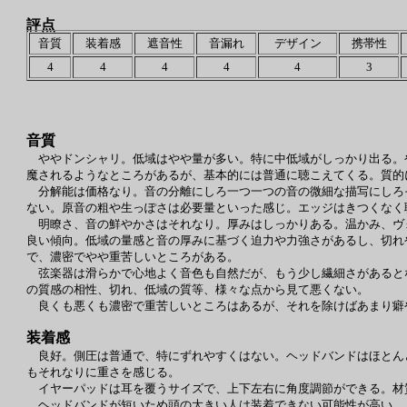
評点
音質
装着感
遮音性
音漏れ
デザイン
携帯性
4
4
4
4
4
3
音質
ややドンシャリ。低域はやや量が多い。特に中低域がしっかり出る。
魔されるようなところがあるが、基本的には普通に聴こえてくる。質的
分解能は価格なり。音の分離にしろ一つ一つの音の微細な描写にしろ
ない。原音の粗や生っぽさは必要量といった感じ。エッジはきつくなく
明瞭さ、音の鮮やかさはそれなり。厚みはしっかりある。温かみ、ヴ
良い傾向。低域の量感と音の厚みに基づく迫力や力強さがあるし、切れ
で、濃密でやや重苦しいところがある。
弦楽器は滑らかで心地よく音色も自然だが、もう少し繊細さがあると
の質感の相性、切れ、低域の質等、様々な点から見て悪くない。
良くも悪くも濃密で重苦しいところはあるが、それを除けばあまり癖
装着感
良好。側圧は普通で、特にずれやすくはない。ヘッドバンドはほとんどク
もそれなりに重さを感じる。
イヤーパッドは耳を覆うサイズで、上下左右に角度調節ができる。材
ヘッドバンドが短いため頭の大きい人は装着できない可能性が高い。