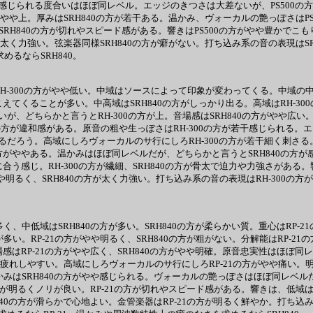
感じられる度合いはほぼ同レベル。エッジのきつさは大差ないが、PS500の
がやや上。厚みはSRH840の方が若干ある。温かみ、ヴォーカルの艶っぽさはP
。SRH840の方が切れやスピード感がある。響きはPS500の方がやや豊かで
やや太く力強い。弦楽器同様SRH840の方が癖がない。打ち込み系の音の表現は
めるならSRH840。
RH-300の方がやや低い。中域はソースによって印象が変わってくる。中域の
てくることが多い。中高域はSRH840の方がしっかり出る。高域はRH-300の
、どちらかと言うとRH-300の方が上。音場感はSRH840の方がやや広い
方が違和感がある。原音の粗や生っぽさはRH-300の方が若干感じられる。エッ
ろう。高域にしろヴォーカルのサ行にしろRH-300の方が若干細く刺さる。明瞭
がややある。温かみはほぼ同レベルだが、どちらかと言うとSRH840の方が感じ
う感じ。RH-300の方が繊細、SRH840の方が骨太で迫力や力強さがある。響
がやや明るく、SRH840の方が太く力強い。打ち込み系の音の表現はRH-30
。
、中低域はSRH840の方が多い。SRH840の方が柔らかい質。重心はRP-
い。RP-21の方がやや明るく、SRH840の方が粗がない。分解能はRP-2
感はRP-21の方がやや広く、SRH840の方がやや明確。原音忠実性はほぼ同
き疲れしやすい。高域にしろヴォーカルのサ行にしろRP-21の方がやや痛い。明
かみはSRH840の方がやや感じられる。ヴォーカルの艶っぽさはほぼ同レベル
方が明るくノリが良い。RP-21の方が切れやスピード感がある。響きは、低域はSR
840の方が滑らかで心地よい。金管楽器はRP-21の方が明るく鮮やか。打ち込