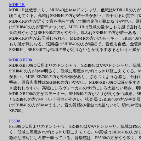
MDR-1R
MDR-1Rは低音より、SRH840はややドンシャリ。低域はMDR-1R
聴こえてくる。高域はSRH840の方が若干量が多い。若干明るい質で目
MDR-1Rの方が近くで音を鳴らす感じで頭内定位が気になりやすい。原
はSRH840の方が若干きついが、MDR-1Rは低域の量やこもり感で
音の鮮やかさはSRH840の方がやや上。厚みはSRH840の方が若干あ
MDR-1Rの方が若干感じられる。MDR-1Rの方がスモーキー、SRH8
もり感が気になる。弦楽器はSRH840の方が繊細で、音色も自然。金管
SRH840、SRH840では低域の量が足りないとか明るすぎるという不満が
MDR-XB700
MDR-XB700は低音よりのドンシャリ、SRH840はややドンシャリ。低
SRH840の方がやや明るく、低域に邪魔されずはっきり聴こえてくる。M
が多い。MDR-XB700の方がやや癖があり、ざらつくような感じ。分解
明確。原音忠実性はSRH840の方がやや上。MDR-XB700は低域が
き疲れしやすい。高域にしろヴォーカルのサ行にしろ大差ない痛さ。明瞭さ
MDR-XB700の方がスモーキー。SRH840の方がノリが良くかつ繊
とSRH840の方がそういう傾向が小さい。弦楽器はSRH840の方が
はSRH840の方がややうまい。音の質感の相性は大差ないが、切れや低域
XB700。
PS500
PS500は低音よりのドンシャリ、SRH840はややドンシャリ。低域はP
く、低域に邪魔されずはっきり聴こえてくる。中高域はSRH840の方が
微細な描写にしろ若干勝っている。音場感は、PS500の方がやや広く、S