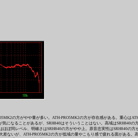
PRO5MK2の方がやや量が多い。ATH-PRO5MK2の方が存在感がある。重心は
癖が気になることがあるが、SRH840はそういうことはない。高域はSRH840
ほぼ同レベル、明確さはSRH840の方がやや上。原音忠実性はSRH840
ないが、ATH-PRO5MK2の方が低域の量やこもり感で疲れる面がある。高域