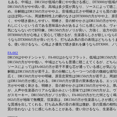
もある。中域は、DR150が低域の量にやや負ける感じ、DTX900が
DR150の方がやや高い音。高域は多少質が異なり、ソースによって聴
め。分解能はDR150の方がやや上。音場感は広さや明確さよりも質の違い
はほぼ同レベル。周波数特性上の癖のなさはDTX900の方がやや上、原音
く、やや聴き疲れしやすい。明瞭さ、音の鮮やかさはDR150の方がやや上
れしにくいという点である意味温かみがあるようにも感じられる。ヴォー
気にならないので好印象。DR150の方がノリが良い。力強く、迫力や説
DTX900の方が心地よく安心して聴けるが、生楽器らしさが欲しいならD
うならDTX900の方が良いだろう。打ち込み系の音の表現はどちらもう
る。使い分けるなら、心地よさ優先で聴き疲れを嫌うならDTX900、ノ
FA-002
DR150はややドンシャリ、FA-002はかなりフラット。低域はDR150
DR150の方がやや低い。中域はどちらも普通に聴こえてくるが、どちらか
ソースによってはFA-002の方が若干不要な芯が通っている感じが気にな
解能はDR150の方が若干上。音の分離にしろ一つ一つの音の微細な描写に
広く、DR150の方がやや明確。原音忠実性はDR150の方が若干上。周
はDR150の方が感じられる。DR150の方が原音の実体感がある。エッ
方がやや鋭く刺さる。明瞭さ、音の鮮やかさはDR150の方がやや上。厚み
が、人声や生楽器のリアルな温かみという意味ではDR150の方が上。ヴォ
がスモーキー。DR150の方がノリが良い。FA-002の方がただ何となく鳴
002の方が地味で無機質。弦楽器は、DR150の方が生楽器らしさが感じ
な質感を出してくれる。打ち込み系の音の表現は微妙。音の質感の相性はFA
質が合わないように感じられることがある。使い分けるなら、生楽器らしさ