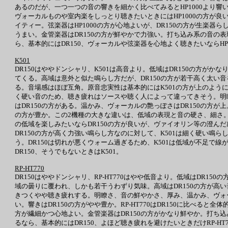
あるのだが、一つ一つの音の響きを細かく比べてみるとHP1000より響
ヴォーカルものや室内楽をしっとり聴きたいときにはHP1000の方が良
イティー。弦楽器はHP1000の方が心地よいが、DR150の方が生楽
うまい。金管楽器はDR150の方が鮮やかで力強い。打ち込み系の音の表
ら、基本的にはDR150、ヴォーカルや弦楽器を心地よく聴きたいならHP1
K501
DR150はややドンシャリ、K501は高音より。低域はDR150の方が
てくる。高域は意外と似た鳴らし方だが、DR150の方が若干高く太い
る。音場感はほぼ互角。原音忠実性は基本的にはK501の方が上のように
く硬い音のため、聴き疲れはソースや聴く人によって違ってきそう。明
はDR150の方がある。温かみ、ヴォーカルの艶っぽさはDR150の方が上
の方が豊か。この2機種の大きな違いは、低域の表現と音の硬さ、細さ。D
の低域を楽しみたいならDR150の方が良いが、ヴァイオリン等の澄ん
DR150の方が高く力強い鳴らし方なのに対して、K501は細く硬い
う。DR150は切れが悪くウォーム過ぎるため、K501は低域が不足
DR150、そうでもないときはK501。
RP-HT770
DR150はややドンシャリ、RP-HT770はやや低音より。低域はDR150
域の曇りに覆われ、しかも若干うわずり気味。高域はDR150の方が高い
きつくやや聴き疲れする。明瞭さ、音の鮮やかさ、厚み、温かみ、ヴォーカ
い。響きはDR150の方がやや豊か。RP-HT770はDR150に比べる
方が繊細かつ心地よい。金管楽器はDR150の方がかなり鮮やか。打ち
るなら、基本的にはDR150、よほど聴き疲れを避けたいときだけRP-HT7