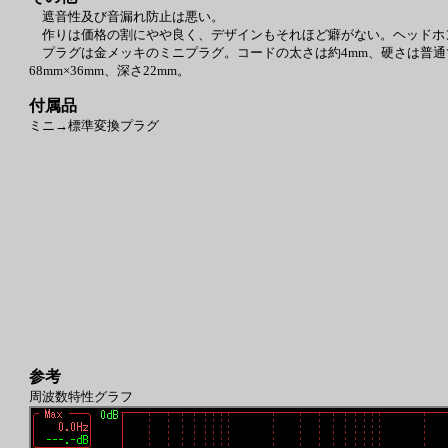
遮音性及び音漏れ防止は悪い。
作りは価格の割にやや良く、デザインもそれほど癖がない。ヘッドホ
プラグは金メッキのミニプラグ。コードの太さは約4mm、硬さは普通で
68mm×36mm、深さ22mm。
付属品
ミニ→標準変換プラグ
参考
周波数特性グラフ