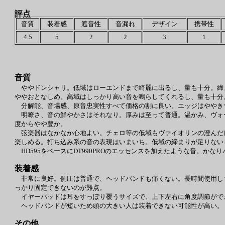
評点
音質
装着感
遮音性
音漏れ
デザイン
携帯性
4.5
5
2
2
3
1
音質
ややドンシャリ。低域はローエンドまで綺麗に出るし、量も十分。締
ややおとなしめ。高域はしっかり高い音を鳴らしてくれるし、量も十分
分解能、音場感、原音忠実性すべて価格の割に良い。エッジはややき
明瞭さ、音の鮮やかさはそれなり。厚みは至って普通。温かみ、ヴォ
度からやや豊か。
弦楽器はなかなか心地よい。チェロ等の低域もヴァイオリンの澄んだ
楽しめる。打ち込み系の音の表現はいまいち。低域の締まりが足りない
HD595をベースにDT990PROのエッセンスを加えたような音。か
装着感
非常に良好。側圧は普通で、ヘッドバンドも痛くない。長時間使用し
っかり固定できないのが難点。
イヤーパッドは耳をすっぽり覆うサイズで、上下左右に角度調節がで
ヘッドバンドが短いため頭の大きい人は装着できない可能性が高い。
その他