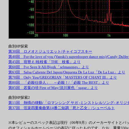
曲別HP探索
第30回 ロメオとジュリエット/チャイコフスキー
第40回 For the love of you (Vanski's superdooper dance mix)/Candy Dulf
第45回 宿替え/桂枝雀「THE 枝雀」より
第60回 I've Seen It All/Bjork「selmasongs」より
第63回 Salsa Caliente Del Japon/Orquesta De La Luz「De La Luz」より
第70回 Only You/GREGORIAN「MASTERS OF CHANT III」より
第80回 「必殺仕掛人」 ～必殺！/「必殺 The BEST」より
第85回 若葉の頃 First of May/須川展也「sugar」より
曲別HP探索2
第11回 熱情の律動/「ロマンシング サガ -ミンストレルソング- オ
第37回 弦楽四重奏曲第14番二短調「死と乙女」/シューベルト
※本レビューのスペック表記は現行（06年9月）のメーカーサイトとパ
のオフィシャルホームページの表記に従ったものです。なお、重量330