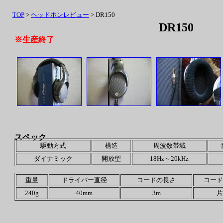
TOP
>
ヘッドホンレビュー
> DR150
DR150
※生産終了
スペック
駆動方式
構造
周波数帯域
ダイナミック
開放型
18Hz～20kHz
重量
ドライバー直径
コードの長さ
コード
240g
40mm
3m
片