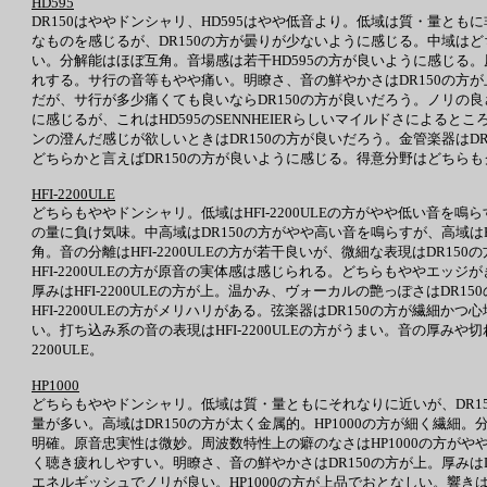
HD595
DR150はややドンシャリ、HD595はやや低音より。低域は質・量と
なものを感じるが、DR150の方が曇りが少ないように感じる。中域はど
い。分解能はほぼ互角。音場感は若干HD595の方が良いように感じる。
れする。サ行の音等もやや痛い。明瞭さ、音の鮮やかさはDR150の方が
だが、サ行が多少痛くても良いならDR150の方が良いだろう。ノリの良さ
に感じるが、これはHD595のSENNHEIERらしいマイルドさによる
ンの澄んだ感じが欲しいときはDR150の方が良いだろう。金管楽器は
どちらかと言えばDR150の方が良いように感じる。得意分野はどちらも
HFI-2200ULE
どちらもややドンシャリ。低域はHFI-2200ULEの方がやや低い音
の量に負け気味。中高域はDR150の方がやや高い音を鳴らすが、高域はH
角。音の分離はHFI-2200ULEの方が若干良いが、微細な表現はDR150
HFI-2200ULEの方が原音の実体感は感じられる。どちらもややエッ
厚みはHFI-2200ULEの方が上。温かみ、ヴォーカルの艶っぽさはDR150
HFI-2200ULEの方がメリハリがある。弦楽器はDR150の方が繊細かつ
い。打ち込み系の音の表現はHFI-2200ULEの方がうまい。音の厚みや
2200ULE。
HP1000
どちらもややドンシャリ。低域は質・量ともにそれなりに近いが、DR1
量が多い。高域はDR150の方が太く金属的。HP1000の方が細く繊細。
明確。原音忠実性は微妙。周波数特性上の癖のなさはHP1000の方がやや
く聴き疲れしやすい。明瞭さ、音の鮮やかさはDR150の方が上。厚みはDR
エネルギッシュでノリが良い。HP1000の方が上品でおとなしい。響き