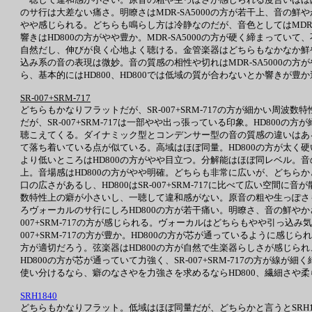
のサ行は大差ない痛さ。明瞭さはMDR-SA5000の方が若干上、音の
やや感じられる。どちらも鳴らし方は冷静なのだが、音色としてはMDR-
響きはHD800の方がやや豊か。MDR-SA5000の方が硬く締まって
自然だし、伸びが良く心地よく聴ける。金管楽器はどちらもなかなか鮮や
込み系の音の表現は微妙。音の質感の相性や切れはMDR-SA5000
ら、基本的にはHD800、HD800では低域の質が合わないとか響きが豊か過
SR-007+SRM-717
どちらもかなりフラットだが、SR-007+SRM-717の方が細かい周波数特
だが、SR-007+SRM-717は一部やや出っ張っている印象。HD80
聴こえてくる。ダイナミック型とコンデンサー型の音の質感の違いはあ
て落ち着いている点が似ている。高域はほぼ同量。HD800の方が太く硬い
より低いところはHD800の方がやや目立つ。分解能はほぼ同レベル。音の分
上。音場感はHD800の方がやや明確。どちらも非常に広いが、どちらかと言
口の広さがあるし、HD800はSR-007+SRM-717に比べて広い空
数特性上の癖が小さいし、一聴して違和感がない。原音の粗や生っぽさも
ろヴォーカルのサ行にしろHD800の方が若干痛い。明瞭さ、音の鮮やかさ
007+SRM-717の方が感じられる。ヴォーカルはどちらもやや引っ込み気味
007+SRM-717の方が豊か。HD800の方が芯が通っているように感じ
方が適切だろう。弦楽器はHD800の方が自然で生楽器らしさが感じられ、
HD800の方が芯が通っていて力強く、SR-007+SRM-717の方が
使い分けるなら、癖のなさやを力強さを求めるならHD800、繊細さや柔らかさ
SRH1840
どちらもかなりフラット。低域はほぼ同量だが、どちらかと言うとSRH18