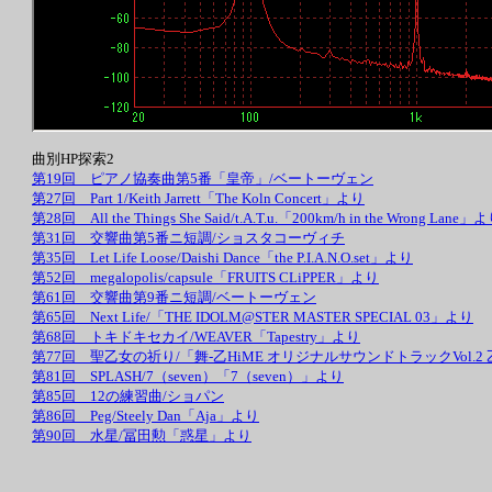
曲別HP探索2
第19回 ピアノ協奏曲第5番「皇帝」/ベートーヴェン
第27回 Part 1/Keith Jarrett「The Koln Concert」より
第28回 All the Things She Said/t.A.T.u.「200km/h in the Wrong Lane」
第31回 交響曲第5番ニ短調/ショスタコーヴィチ
第35回 Let Life Loose/Daishi Dance「the P.I.A.N.O.set」より
第52回 megalopolis/capsule「FRUITS CLiPPER」より
第61回 交響曲第9番ニ短調/ベートーヴェン
第65回 Next Life/「THE IDOLM@STER MASTER SPECIAL 03」より
第68回 トキドキセカイ/WEAVER「Tapestry」より
第77回 聖乙女の祈り/「舞-乙HiME オリジナルサウンドトラックVol.
第81回 SPLASH/7（seven）「7（seven）」より
第85回 12の練習曲/ショパン
第86回 Peg/Steely Dan「Aja」より
第90回 水星/冨田勲「惑星」より