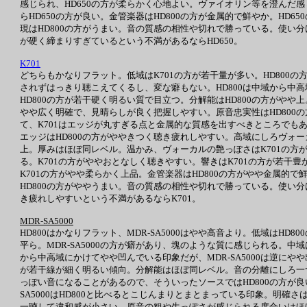
感じられ、HD650の方が柔らかく心地よい。ヴァイオリン等を澄んだ
らHD650の方が良い。金管楽器はHD800の方が金属的で鮮やか。HD
現はHD800の方がうまい。音の質感の相性や切れで勝っている。使い分
が硬く締まりすぎているという不満があるならHD650。
K701
どちらもかなりフラット。低域はK701の方が若干量が多い。HD80
されずはっきり聴こえてくるし、変な癖もない。HD800は中域から中
HD800の方が若干硬く明るい質で目立つ。分解能はHD800の方がや
やや広く明確で、見晴らしが良く把握しやすい。原音忠実性はHD800の
て、K701はエッジが丸すぎる点と金属的な質感を出すべきところでも
エッジはHD800の方がややきつく聴き疲れしやすい。高域にしろヴォー
上。厚みはほぼ同レベル。温かみ、ヴォーカルの艶っぽさはK701の方
る。K701の方がややおとなしく聴きやすい。響きはK701の方が若干豊
K701の方がやや柔らかく上品。金管楽器はHD800の方がやや金属
HD800の方がややうまい。音の質感の相性や切れで勝っている。使い分
き疲れしやすいという不満があるならK701。
MDR-SA5000
HD800はかなりフラット、MDR-SA5000はやや高音より。低域はHD8
平ら。MDR-SA5000の方が癖があり、塊のような質に感じられる。中域
から中高域にかけてやや凹んでいる印象だが、MDR-SA5000は逆にや
が若干線が細く明るい傾向。分解能はほぼ同レベル。音の分離にしろ一つ
っぽい音になることがあるので、そういったソースではHD800の方が良
SA5000はHD800と比べるとこじんまりとまとまっている印象。明確
一聴して違和感が小さい。原音の粗や生っぽさが感じられる度合いはほぼ