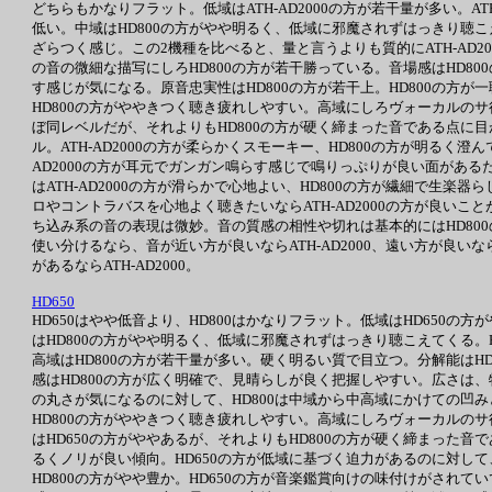
どちらもかなりフラット。低域はATH-AD2000の方が若干量が多い。AT
低い。中域はHD800の方がやや明るく、低域に邪魔されずはっきり聴こえ
ざらつく感じ。この2機種を比べると、量と言うよりも質的にATH-AD2
の音の微細な描写にしろHD800の方が若干勝っている。音場感はHD80
す感じが気になる。原音忠実性はHD800の方が若干上。HD800の方
HD800の方がややきつく聴き疲れしやすい。高域にしろヴォーカルのサ
ぼ同レベルだが、それよりもHD800の方が硬く締まった音である点に目
ル。ATH-AD2000の方が柔らかくスモーキー、HD800の方が明るく澄
AD2000の方が耳元でガンガン鳴らす感じで鳴りっぷりが良い面があるた
はATH-AD2000の方が滑らかで心地よい、HD800の方が繊細で生
ロやコントラバスを心地よく聴きたいならATH-AD2000の方が良いこ
ち込み系の音の表現は微妙。音の質感の相性や切れは基本的にはHD800
使い分けるなら、音が近い方が良いならATH-AD2000、遠い方が良いな
があるならATH-AD2000。
HD650
HD650はやや低音より、HD800はかなりフラット。低域はHD650の
はHD800の方がやや明るく、低域に邪魔されずはっきり聴こえてくる。
高域はHD800の方が若干量が多い。硬く明るい質で目立つ。分解能は
感はHD800の方が広く明確で、見晴らしが良く把握しやすい。広さは、
の丸さが気になるのに対して、HD800は中域から中高域にかけての凹
HD800の方がややきつく聴き疲れしやすい。高域にしろヴォーカルのサ
はHD650の方がややあるが、それよりもHD800の方が硬く締まった音
るくノリが良い傾向。HD650の方が低域に基づく迫力があるのに対して
HD800の方がやや豊か。HD650の方が音楽鑑賞向けの味付けがされて