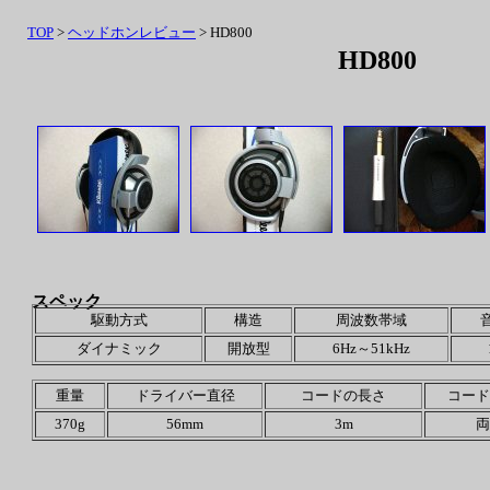
TOP
>
ヘッドホンレビュー
> HD800
HD800
スペック
駆動方式
構造
周波数帯域
ダイナミック
開放型
6Hz～51kHz
重量
ドライバー直径
コードの長さ
コード
370g
56mm
3m
両