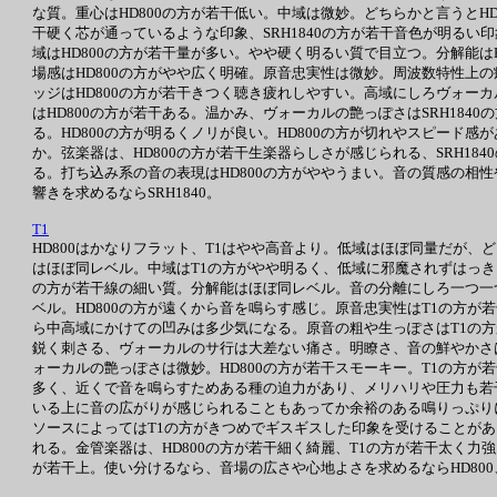
な質。重心はHD800の方が若干低い。中域は微妙。どちらかと言うとH
干硬く芯が通っているような印象、SRH1840の方が若干音色が明るい
域はHD800の方が若干量が多い。やや硬く明るい質で目立つ。分解能
場感はHD800の方がやや広く明確。原音忠実性は微妙。周波数特性上の癖
ッジはHD800の方が若干きつく聴き疲れしやすい。高域にしろヴォーカ
はHD800の方が若干ある。温かみ、ヴォーカルの艶っぽさはSRH1840
る。HD800の方が明るくノリが良い。HD800の方が切れやスピード感が
か。弦楽器は、HD800の方が若干生楽器らしさが感じられる、SRH18
る。打ち込み系の音の表現はHD800の方がややうまい。音の質感の相
響きを求めるならSRH1840。
T1
HD800はかなりフラット、T1はやや高音より。低域はほぼ同量だが、
はほぼ同レベル。中域はT1の方がやや明るく、低域に邪魔されずはっきり
の方が若干線の細い質。分解能はほぼ同レベル。音の分離にしろ一つ一つ
ベル。HD800の方が遠くから音を鳴らす感じ。原音忠実性はT1の方が
ら中高域にかけての凹みは多少気になる。原音の粗や生っぽさはT1の方
鋭く刺さる、ヴォーカルのサ行は大差ない痛さ。明瞭さ、音の鮮やかさは
ォーカルの艶っぽさは微妙。HD800の方が若干スモーキー。T1の方
多く、近くで音を鳴らすためある種の迫力があり、メリハリや圧力も若干
いる上に音の広がりが感じられることもあってか余裕のある鳴りっぷりに
ソースによってはT1の方がきつめでギスギスした印象を受けることがあ
れる。金管楽器は、HD800の方が若干細く綺麗、T1の方が若干太く力
が若干上。使い分けるなら、音場の広さや心地よさを求めるならHD80