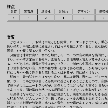
評点
音質
装着感
遮音性
音漏れ
デザイン
携帯
5
4
2
1
3
1
音質
かなりフラット。低域は中域とほぼ同量。ローエンドまで平ら。重心
良い傾向。中域は低域に邪魔されずはっきり聴こえてくるし、変な癖の
同量。やや硬く明るい質で目立つ。
分解能は非常に良い。音の分離にしろ一つ一つの音の微細な描写にし
すい。やや前方定位する傾向。素晴らしい音場表現と言わざるをえない
ることがある点。原音忠実性はかなり良い。中域から中高域にかけての
まり違和感のない音。原音の粗や生っぽさはある程度しっかり感じられ
行にしろやや鋭く刺さると感じることはあるが、特に酷くはない。
明瞭さ、音の鮮やかさはかなり良い。厚みは普通。温かみ、ヴォーカ
象。ヴォーカルはやや引っ込み気味に感じられることがあるので、音数
で基本的にはニュートラルだが、音色としてはどちらかと言うと明るい
やあっさり。開放型は自然である反面鳴らしっぱなしで制動が甘いこと
弦楽器はなかなかうまい。音色は自然だし、繊細で生楽器らしさも感
な印象だが、どんなソースでも総じて高いレベルの表現を見せてくれる
凹んでいる影響か弦楽器に比べると音色にやや癖があるように感じられ
に良い。ただし、音場の広さが合わないケースはある。