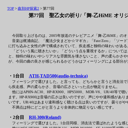
TOP
>
曲別HP探索2
> 第77回
第77回 聖乙女の祈り/「舞-乙HiME オリ
今回取り上げるのは、2005年放送のテレビアニメ「舞-乙HiME」のオリ
音楽は梶浦由記、「魔法少女まどか☆マギカ」「Fate/Zero」「
に打ち込みと女性の声で構成されていて、疾走感と独特の味わいがある
「どういう風に聴きたいか」「どういう点を重視するか」については
と、独特の味わいやシリアスな雰囲気を壊さないこと、声の柔らかさや
が、今回の曲の良さが感じられるかどうかはフィーリングによる部分が
・1台目
ATH-TAD500(audio-technica)
フィーリングで選びました。と言っても、どちらかと言うと消去法で
ら疾走感、声の柔らかさ、音場の広さといった点が物足りません。
他にはAPHN-AC30、HP-RX900、HPS5000、MDR-V6、UR/4
ます。HP-RX900は音場の広さは良いのですが、声にやや違和感がありま
いです。UR/40はあまり違和感なく聴ける点は良いのですが、曇りがや
不満点は特にどこがと言うより全体的に物足りない感じです。
・2台目
RH-300(Roland)
フィーリングで選びました。1台目同様、消去法で選ばれたような感