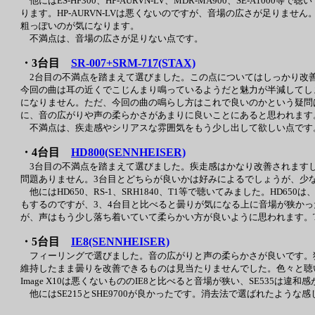
他にはES-HF300、HP-AURVN-LV、MDR-MA900、SE-A10
ります。HP-AURVN-LVは悪くないのですが、音場の広さが足りません。
粗っぽいのが気になります。
不満点は、音場の広さが足りない点です。
・3台目
SR-007+SRM-717(STAX)
2台目の不満点を踏まえて選びました。この点についてはしっかり改
今回の曲は耳の近くでこじんまり鳴っているようだと魅力が半減してし
になりません。ただ、今回の曲の鳴らし方はこれで良いのかという疑問
に、音の広がりや声の柔らかさがあまりに良いことにあると思われます
不満点は、疾走感やシリアスな雰囲気をもう少し出して欲しい点です
・4台目
HD800(SENNHEISER)
3台目の不満点を踏まえて選びました。疾走感はかなり改善されますし
問題ありません。3台目とどちらが良いかは好みによるでしょうが、少
他にはHD650、RS-1、SRH1840、T1等で聴いてみました。HD
もするのですが、3、4台目と比べると曇りが気になる上に音場が狭かった
が、声はもう少し落ち着いていて柔らかい方が良いように思われます。
・5台目
IE8(SENNHEISER)
フィーリングで選びました。音の広がりと声の柔らかさが良いです。独
維持したまま曇りを改善できるものは見当たりませんでした。色々と聴い
Image X10は悪くないもののIE8と比べると音場が狭い、SE535は
他にはSE215とSHE9700が良かったです。消去法で選ばれたよう