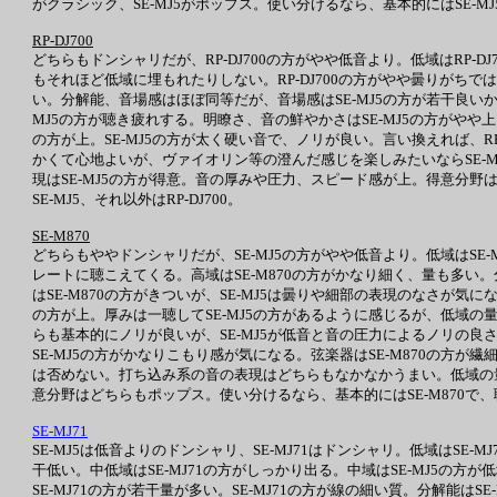
がクラシック、SE-MJ5がポップス。使い分けるなら、基本的にはSE-M
RP-DJ700
どちらもドンシャリだが、RP-DJ700の方がやや低音より。低域はRP-
もそれほど低域に埋もれたりしない。RP-DJ700の方がやや曇りがちで
い。分解能、音場感はほぼ同等だが、音場感はSE-MJ5の方が若干良いか。原音
MJ5の方が聴き疲れする。明瞭さ、音の鮮やかさはSE-MJ5の方がやや上
の方が上。SE-MJ5の方が太く硬い音で、ノリが良い。言い換えれば、RP-
かくて心地よいが、ヴァイオリン等の澄んだ感じを楽しみたいならSE-M
現はSE-MJ5の方が得意。音の厚みや圧力、スピード感が上。得意分野はR
SE-MJ5、それ以外はRP-DJ700。
SE-M870
どちらもややドンシャリだが、SE-MJ5の方がやや低音より。低域はSE
レートに聴こえてくる。高域はSE-M870の方がかなり細く、量も多い。分
はSE-M870の方がきついが、SE-MJ5は曇りや細部の表現のなさが気に
の方が上。厚みは一聴してSE-MJ5の方があるように感じるが、低域の
らも基本的にノリが良いが、SE-MJ5が低音と音の圧力によるノリの良
SE-MJ5の方がかなりこもり感が気になる。弦楽器はSE-M870の方が
は否めない。打ち込み系の音の表現はどちらもなかなかうまい。低域の量が
意分野はどちらもポップス。使い分けるなら、基本的にはSE-M870で、
SE-MJ71
SE-MJ5は低音よりのドンシャリ、SE-MJ71はドンシャリ。低域はSE-
干低い。中低域はSE-MJ71の方がしっかり出る。中域はSE-MJ5の方
SE-MJ71の方が若干量が多い。SE-MJ71の方が線の細い質。分解能