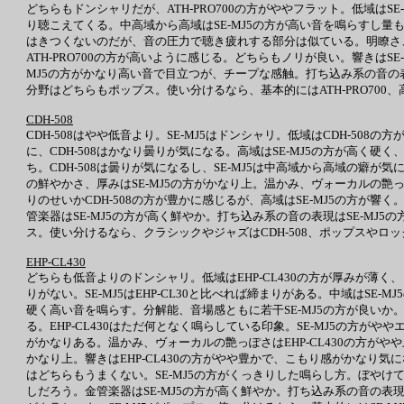
どちらもドンシャリだが、ATH-PRO700の方がややフラット。低域はSE
り聴こえてくる。中高域から高域はSE-MJ5の方が高い音を鳴らすし量も
はきつくないのだが、音の圧力で聴き疲れする部分は似ている。明瞭さ
ATH-PRO700の方が高いように感じる。どちらもノリが良い。響きはS
MJ5の方がかなり高い音で目立つが、チープな感触。打ち込み系の音の表
分野はどちらもポップス。使い分けるなら、基本的にはATH-PRO700、高
CDH-508
CDH-508はやや低音より。SE-MJ5はドンシャリ。低域はCDH-50
に、CDH-508はかなり曇りが気になる。高域はSE-MJ5の方が高く硬
ち。CDH-508は曇りが気になるし、SE-MJ5は中高域から高域の癖
の鮮やかさ、厚みはSE-MJ5の方がかなり上。温かみ、ヴォーカルの艶っぽさ
りのせいかCDH-508の方が豊かに感じるが、高域はSE-MJ5の方が響く。
管楽器はSE-MJ5の方が高く鮮やか。打ち込み系の音の表現はSE-MJ5の
ス。使い分けるなら、クラシックやジャズはCDH-508、ポップスやロックは
EHP-CL430
どちらも低音よりのドンシャリ。低域はEHP-CL430の方が厚みが薄く
りがない。SE-MJ5はEHP-CL30と比べれば締まりがある。中域はSE-M
硬く高い音を鳴らす。分解能、音場感ともに若干SE-MJ5の方が良いか
る。EHP-CL430はただ何となく鳴らしている印象。SE-MJ5の方がや
がかなりある。温かみ、ヴォーカルの艶っぽさはEHP-CL430の方がや
かなり上。響きはEHP-CL430の方がやや豊かで、こもり感がかなり気
はどちらもうまくない。SE-MJ5の方がくっきりした鳴らし方。ぼやけて繊
しだろう。金管楽器はSE-MJ5の方が高く鮮やか。打ち込み系の音の表現は