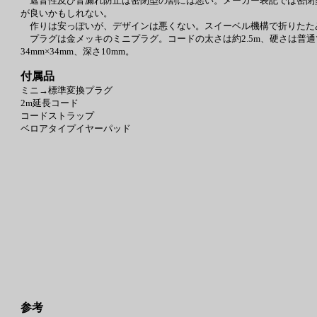
遮音性及び音漏れ防止は密閉型の割には悪い。メーカー表記では密閉
が良いかもしれない。
作りは安っぽいが、デザインは悪くない。スイーベル機構で折りたた
プラグは金メッキのミニプラグ。コードの太さは約2.5m、硬さは普通で
34mm×34mm、深さ10mm。
付属品
ミニ→標準変換プラグ
2m延長コード
コードストラップ
ベロアタイプイヤーパッド
参考