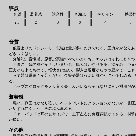
評点
音質
装着感
遮音性
音漏れ
デザイン
携帯
2.5
2
3
3
4
3
音質
低音よりのドンシャリ。低域は量が多いだけでなく、圧力がかなりある。
どきつくはない。
分解能、音場感、原音忠実性すべていまいち。エッジはそれほどきつ
明瞭さ、音の鮮やかさはいまいち。厚みはかなりある。温かみ、ヴォ
圧力から来るもので、軽快さは無い。響きは適度からやや豊かで、こも
弦楽器は繊細さが足りない。金管楽器は程よい鮮やかさが楽しめる。
る。
ポップスやロックをノリ良く楽しみたいならそれなりに良い機種だが
装着感
悪い。側圧はかなり強い。ヘッドバンドにクッションがないが、側圧
ためずれにくいが、そのぶん蒸れる。
イヤーパッドは耳のせサイズで、上下左右に角度調節ができる。材質
が痛い。
その他