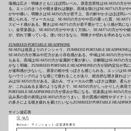
場感は広さ・明確さともにほぼ同レベル。原音忠実性はSE-MJ5の方が
る。エッジのきつさや聴き疲れは微妙。高域を除けばSE-MJ71の方がやや
がやや痛い。明瞭さはSE-MJ5の方が若干上、音の鮮やかさはほぼ同レベル
感じられる。ヴォーカルは、SE-MJ5の方がやや芯の通った質、SE-MJ7
スピード感がある。響きはSE-MJ71の方が若干豊かでこもり感が気になる
い。金管楽器は、SE-MJ5の方がやや太く力強い、SE-MJ71の方がや
が、切れで勝っている。使い分けるなら、明瞭さや切れを求めるならSE-M
ZUMREED PORTABLE HEADPHONE
SE-MJ5は低音よりのドンシャリ、ZUMREED PORTABLE HEADPHO
SE-MJ5の方が厚みや圧力があり存在感がある。中域はSE-MJ5の方がやや
もある。高域はSE-MJ5の方が金属的で量が多い。分解能はSE-MJ5
がなく明確。ZUMREED PORTABLE HEADPHONEの方が頭内定
が違和感が少ないし、原音の粗や生っぽさも感じられる。エッジはSE-MJ5の
なハウリングのような感じで疲れることがあり、総合的な聴き疲れはソー
みはSE-MJ5の方がある。温かみ、ヴォーカルの艶っぽさは微妙。柔らかい音
が、これはぬるま湯のような良さで、SE-MJ5の方がしっかりした表現で
PORTABLE HEADPHONEの方が歪みが気になる。弦楽器はSE-M
込み系の音の表現はSE-MJ5の方がうまい。音の質感の相性やダイナミ
の多さによる聴き疲れを避けたいならZUMREED PORTABLE HEADPHO
サイン波応答