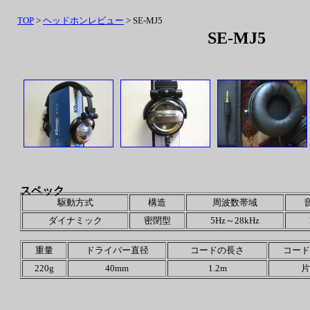
TOP
>
ヘッドホンレビュー
> SE-MJ5
SE-MJ5
スペック
駆動方式
構造
周波数帯域
ダイナミック
密閉型
5Hz～28kHz
重量
ドライバー直径
コードの長さ
コード
220g
40mm
1.2m
片