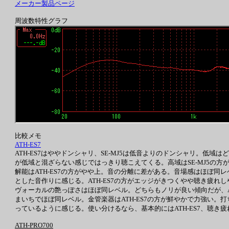
メーカー製品ページ
周波数特性グラフ
比較メモ
ATH-ES7
ATH-ES7はややドンシャリ、SE-MJ5は低音よりのドンシャリ。低域は
が低域と混ざらない感じではっきり聴こえてくる。高域はSE-MJ5の方が
解能はATH-ES7の方がやや上。音の分離に差がある。音場感はほぼ
とした音作りに感じる。ATH-ES7の方がエッジがきつくやや聴き疲れしや
ヴォーカルの艶っぽさはほぼ同レベル。どちらもノリが良い傾向だが、AT
まいちでほぼ同レベル。金管楽器はATH-ES7の方が鮮やかで力強い。
っているように感じる。使い分けるなら、基本的にはATH-ES7、聴き疲
ATH-PRO700