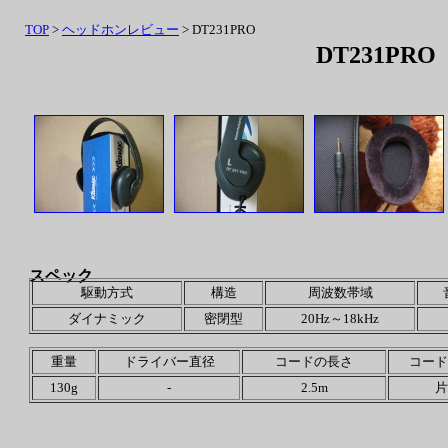
TOP
>
ヘッドホンレビュー
> DT231PRO
DT231PRO
スペック
駆動方式
構造
周波数帯域
ダイナミック
密閉型
20Hz～18kHz
重量
ドライバー直径
コードの長さ
コード
130g
-
2.5m
片