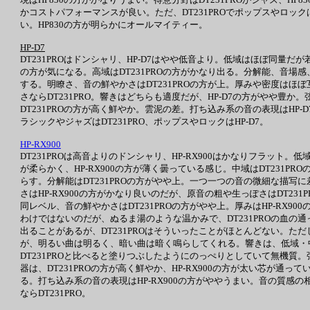
かコストパフォーマンスが良い。ただ、DT231PROでポップスやロッ
い。HP830の方が明らかにオールマイティー。
HP-D7
DT231PROはドンシャリ、HP-D7はやや低音より。低域はほぼ同量だ
の方が気になる。高域はDT231PROの方がかなり出る。分解能、音場感、
する。明瞭さ、音の鮮やかさはDT231PROの方が上。厚みや密度はほぼ互
さならDT231PRO。響きはどちらも適度だが、HP-D7の方がやや豊か
DT231PROの方が高く鮮やか。雲泥の差。打ち込み系の音の表現はHP-D
ラシックやジャズはDT231PRO、ポップスやロックはHP-D7。
HP-RX900
DT231PROは高音よりのドンシャリ、HP-RX900はかなりフラット
が柔らかく、HP-RX900の方が薄く曇っている感じ。中域はDT231P
らす。分解能はDT231PROの方がやや上。一つ一つの音の微細な描写に
さはHP-RX900の方がかなり良いのだが、原音の粗や生っぽさはDT23
同レベル、音の鮮やかさはDT231PROの方がやや上。厚みはHP-RX900
わけではないのだが、ぬるま湯のような温かみで、DT231PROの血の通
出ることがあるが、DT231PROはそういったことがほとんどない。ただし
が、明るい曲は明るく、暗い曲は暗く鳴らしてくれる。響きは、低域・中域はH
DT231PROと比べると塗りつぶしたようにのっぺりとしていて無機質。
器は、DT231PROの方が高く鮮やか、HP-RX900の方が太い芯が通って
る。打ち込み系の音の表現はHP-RX900の方がややうまい。音の質感の
ならDT231PRO。