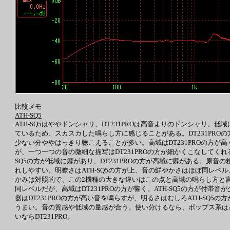
比較メモ
ATH-SQ5
ATH-SQ5はややドンシャリ、DT231PROは高音よりのドンシャリ。低
ているため、スカスカした鳴らし方に感じることがある。DT231PRO
少ない分ややはっきり聴こえることが多い。高域はDT231PROの方が
が、一つ一つの音の微細な描写はDT231PROの方が細かくこなしてくれ
SQ5の方が低域に癖があり、DT231PROの方が高域に癖がある。原音の
れしやすい。明瞭さはATH-SQ5の方が上、音の鮮やかさはほぼ同レベ
かみは対照的で、この2機種の大きな違いはこの点と高域の鳴らし方と言える
同レベルだが、高域はDT231PROの方が響く。ATH-SQ5の方が付帯
器はDT231PROの方が高い音を鳴らすが、明るさはむしろATH-SQ5
うまい。音の質感や低域の量感が合う。使い分けるなら、ポップス系はATH-
いならDT231PRO。