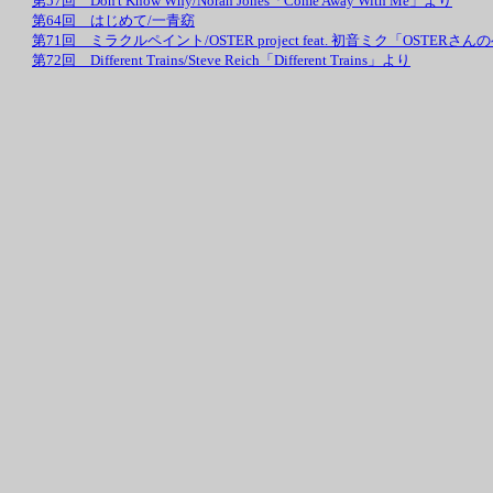
第57回 Don't Know Why/Norah Jones「Come Away With Me」より
第64回 はじめて/一青窈
第71回 ミラクルペイント/OSTER project feat. 初音ミク「OSTER
第72回 Different Trains/Steve Reich「Different Trains」より