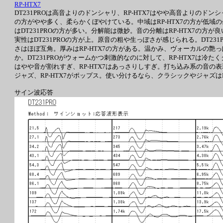
RP-HTX7
DT231PROは高音よりのドンシャリ、RP-HTX7はやや高音よりのドン
の方がやや多く、柔らかくぼやけている。中域はRP-HTX7の方が低域
はDT231PROの方が多い。分解能は微妙。音の分離はRP-HTX7の方が
実性はDT231PROの方が上。原音の粗や生っぽさが感じられる。DT23
さはほぼ互角。厚みはRP-HTX7の方がある。温かみ、ヴォーカルの艶っぽさ
か。DT231PROがウォームかつ刺激的なのに対して、RP-HTX7は冷た
はやや音が割れすぎ、RP-HTX7はあっさりしすぎ。打ち込み系の音の表現
ジャズ、RP-HTX7がポップス。使い分けるなら、クラシックやジャズはDT
サイン波応答