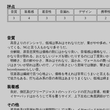
評点
音質
装着感
遮音性
音漏れ
デザイン
携帯
3
4
3
3
3
2
音質
高音よりのドンシャリ。低域は厚みはそれなりだが、量がやや多め。
ってくる。NGと言う人もかなり多そうだ。
分解能、原音忠実性は価格の割にはかなり良い。音場感は価格なり。
かなり音が割れる。おとなしいジャズを聴いたりするのには丁度良いか
明瞭さ、音の鮮やかさ、厚みはそれなり。温かみ、ヴォーカルの艶っ
ジはきついが切れは悪いので、ノリの良さという意味では微妙。響きは
beyerdynamicらしい音。
弦楽器は繊細で且つ心地よい。価格を考えれば非常にうまいと言える
で迫力もある。打ち込み系の音の表現はあまりうまくない。低域は締ま
装着感
良好。側圧及びフリーアジャストのヘッドバンドの圧力は普通。軽量
イヤーパッドはかろうじて耳を覆うサイズ、上下左右に角度調節がで
その他
遮音性及び音漏れ防止は密閉型にしては悪い。イヤーパッドがかなり