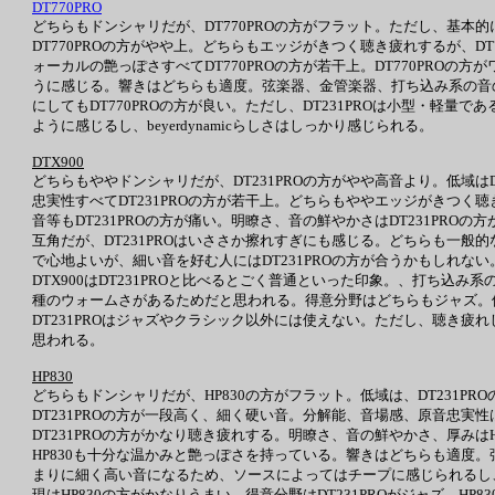
DT770PRO
どちらもドンシャリだが、DT770PROの方がフラット。ただし、基本的に
DT770PROの方がやや上。どちらもエッジがきつく聴き疲れするが、D
ォーカルの艶っぽさすべてDT770PROの方が若干上。DT770PROの方
うに感じる。響きはどちらも適度。弦楽器、金管楽器、打ち込み系の音の
にしてもDT770PROの方が良い。ただし、DT231PROは小型・軽量
ように感じるし、beyerdynamicらしさはしっかり感じられる。
DTX900
どちらもややドンシャリだが、DT231PROの方がやや高音より。低域はD
忠実性すべてDT231PROの方が若干上。どちらもややエッジがきつく聴き
音等もDT231PROの方が痛い。明瞭さ、音の鮮やかさはDT231PROの
互角だが、DT231PROはいささか擦れすぎにも感じる。どちらも一般
で心地よいが、細い音を好む人にはDT231PROの方が合うかもしれない
DTX900はDT231PROと比べるとごく普通といった印象。、打ち込み系
種のウォームさがあるためだと思われる。得意分野はどちらもジャズ。使い分
DT231PROはジャズやクラシック以外には使えない。ただし、聴き疲れ
思われる。
HP830
どちらもドンシャリだが、HP830の方がフラット。低域は、DT231P
DT231PROの方が一段高く、細く硬い音。分解能、音場感、原音忠実性
DT231PROの方がかなり聴き疲れする。明瞭さ、音の鮮やかさ、厚みはH
HP830も十分な温かみと艶っぽさを持っている。響きはどちらも適度。
まりに細く高い音になるため、ソースによってはチープに感じられるし、
現はHP830の方がかなりうまい。得意分野はDT231PROがジャズ、HP