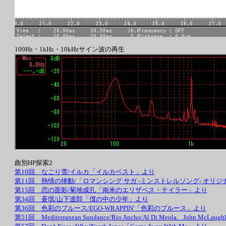
100Hz・1kHz・10kHzサイン波の再生
曲別HP探索2
第10回 なごり雪/イルカ「イルカベスト」より
第11回 熱情の律動/「ロマンシング サガ -ミンストレルソング- オ
第15回 恋の面影/菊地成孔「南米のエリザベス・テイラー」より
第34回 蒼氓/山下達郎「僕の中の少年」より
第36回 色彩のブルース/EGO-WRAPPIN'「色彩のブルース」より
第51回 Mediterranean Sundance/Rio Ancho/Al Di Meola、John McLaughli