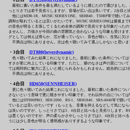
最初に書いた条件を最も満たしているように感じたので選びました。
っとりさでは若干見劣りしますが、音場が広い点は良いです。2台目と
他にはMDR-1R、MUSIC SERIES ONE、SRH840、T50R
調和が取れているとは言いがたいです。MUSIC SERIES ONEは最後まで
の音色が明るく主張してくるため全体の調和で見劣りする印象だったので外
ませんし、力強さが今回の曲の雰囲気と合わないような印象も受けます。
グとしては例えば滑らか、芯が通っていない、音色が暗い、生気に欠け
不満点は特にありません。次は色々聴いてみて選ぶしかないと思いま
・3台目
DT880(beyerdynamic)
色々聴いてみた結果これになりました。最初に書いた条件については
すさが更に向上している印象です。ただし、癖のなさは声の質について
ては相対的に魅力に乏しいと感じられるかもしれません。総合的には3
不満点は特にありません。
・4台目
HD650(SENNHEISER)
更に色々聴いてみた結果これになりました。最初に書いた条件について
さないという意味で更に聴きやすい印象です。それ以外の点については
他にはDT990PRO、HDJ-2000、RS-1、SRH1840、SRS-40
ているとは言いがたいです（もっとも、音量を抑えるなどして気にならな
は良いのですが、しっとりさでは3、4台目と比べると見劣りします。RS
は悪くないのですが、声の柔らかさやしっとりさでは3、4台目と比べると
うには少し音色が明るく透明感がありすぎるような印象です。