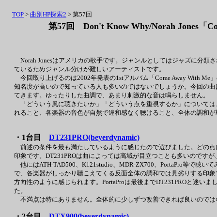
TOP
>
曲別HP探索2
> 第57回
第57回 Don't Know Why/Norah Jones「C
Norah Jonesはアメリカの歌手です。ジャンルとしてはジャズに
ているためジャンル分けが難しいアーティストです。
今回取り上げるのは2002年発表の1stアルバム「Come Away Wi
知名度が高いので知っている人も多いのではないでしょうか。今回の曲
てきます。ゆったりした曲調で、あまり刺激的な音は鳴らしません。
「どういう風に聴きたいか」「どういう点を重視するか」については
れること、各楽器の音色が自然で違和感なく聴けること、全体の調和が
・1台目
DT231PRO(beyerdynamic)
前述の条件を最も満たしているように感じたので選びました。どの点
印象です。DT231PROは曲によっては高域が目立つことも多いので
他にはATH-TAD500、K121studio、MDR-ZX700、PortaPr
で、各楽器がしっかり聴こえてくる反面全体の調和では見劣りする印象です。K
方向性のように感じられます。PortaProは最後までDT231PROと迷
た。
不満点は特にありません。全体的に少しずつ改善できれば良いのでは
・2台目
DTX900(beyerdynamic)