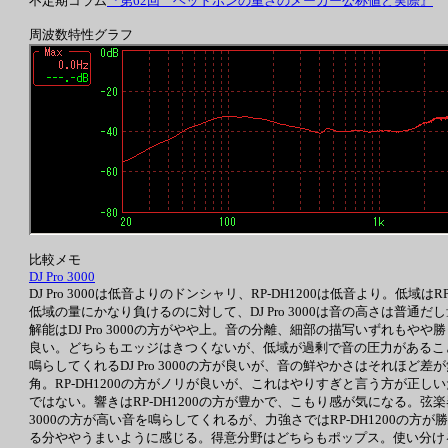
不定期コラム
『第62回 ヘッドホンの重さのメーカー公称値と実際』
周波数特性グラフ
比較メモ
DJ Pro 3000
DJ Pro 3000は低音よりのドンシャリ、RP-DH1200は低音より。低域
低域の量にかなり負けるのに対して、DJ Pro 3000は音の高さは普通だし量
解能はDJ Pro 3000の方がやや上。音の分離、細部の描写いずれもやや
良い。どちらもエッジはきつくないが、低域が過剰で音の圧力があること
鳴らしてくれるDJ Pro 3000の方が良いが、音の鮮やかさはそれほど
角。RP-DH1200の方がノリが良いが、これはやりすぎと言う方が
ではない。響きはRP-DH1200の方が豊かで、こもり感が気になる。弦
3000の方が高い音を鳴らしてくれるが、力強さではRP-DH1200の方
る分ややうまいように感じる。得意分野はどちらもポップス。使い分ける