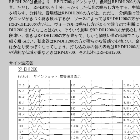
RP-DH1200は低音より、RP-DJ700はドンシャリ。低域はRP-DH1
音。ただし、RP-DJ700も十分しっかりした低音の鳴らし方をする。中域は
を鳴らす。分解能、音場感はRP-DH1200の方が上。ただし、分解能は低域
がエッジがきつく聴き疲れするが、ソースによってはRP-DH1200の方
はRP-DH1200の方が上。ヴォーカルは鳴らし方がまるで違うので判断に
DH1200はそんなことはない。そういう意味でRP-DH1200の方が安
段違い。響きはRP-DH1200の方が豊かで、しかも物凄い量の低域でこもり
細く粗っぽい。弦楽器はRP-DH1200の方が滑らかな質感で心地よい。
はかなり安っぽくなってしまう。打ち込み系の音の表現はRP-DH12
や過剰な低域が嫌なときはRP-DJ700、それ以外はRP-DH1200。
サイン波応答