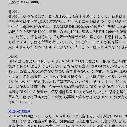
以外はDJ Pro 3000。
dj1001
dj1001はややかまぼこ、RP-DH1200は低音よりのドンシャリ。低音は
音忠実性はすべてdj1001の方が上。どちらもエッジはきつくなく聴きや
やかさはdj1001の方が上。厚みはRP-DH1200の方があるが、密度は互
の良さならRP-DH1200、繊細さならdj1001。響きはRP-DH120
い。ただし、何を聴くにしても若干低音が不足に感じられる恐れはある。
もポップス。よほど低音が欲しい人でなければdj1001の方が何を聴くに
人にすすめられるヘッドホンではない。人によってはスカスカな上に妙
DJX-1
DJX-1は低音よりのドンシャリ、RP-DH1200は低音より。低域は全
負けてあまり聴こえてこないが、どちらかと言えばDJX-1の方が聴こえる
ある。高域はDJX-1の方がやや高い音で量も多い。分解能、音場感はDJX
く明確。原音忠実性はどちらもあまり良くなく、ほぼ同等レベル。ただ、中
ジがきついが、聴き疲れとしては問題ないレベル。それよりも、どちらも
み、温かみはほぼ互角。ヴォーカルの艶っぽさはDJX-1の方が感じられる
高域はDJX-1の方が豊か。弦楽器はDJX-1の方が癖がないし生楽器を
基本的にはほぼ互角だが、中域から高域の鮮やかさではDJX-1に分がある。
はRP-DH1200。
MDR-Z700DJ
MDR-Z700DJはドンシャリ、RP-DH1200は低音より。超低域はRP-DH
一聴して物凄い低音が印象的。分解能はほぼ互角だが、低音が弱いぶん若干MDR
原音忠実。RP-DH1200の方がエッジがきつくなくサ行の音等も痛くな