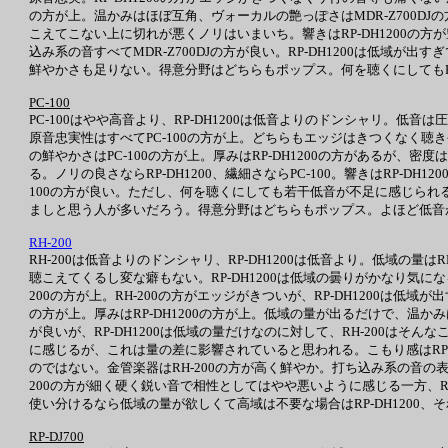
の方が上。温かみはほぼ互角、ヴォーカルの艶っぽさはMDR-Z700DJの方
こえてこない上に切れが悪くノリはいまいち。響きはRP-DH1200
込み系の音すべてMDR-Z700DJの方が良い。RP-DH1200は低
鮮やかさも足りない。得意分野はどちらもポップス。何を聴くにしてもRP
PC-100
PC-100はやや高音より、RP-DH1200は低音よりのドンシャリ。低音は
原音忠実性はすべてPC-100の方が上。どちらもエッジはきつくなく聴き
の鮮やかさはPC-100の方が上。厚みはRP-DH1200の方があるが、密度
る。ノリの良さならRP-DH1200、繊細さならPC-100。響きはRP-
100の方が良い。ただし、何を聴くにしても若干低音が不足に感じられる
ましと思う人が多いだろう。得意分野はどちらもポップス。よほど低音が
RH-200
RH-200は低音よりのドンシャリ、RP-DH1200は低音より。低域の量はR
聴こえてくるし変な癖もない。RP-DH1200は低域の曇りがかなり気に
200の方が上。RH-200の方がエッジがきついが、RP-DH1200は
の方が上。厚みはRP-DH1200の方が上。低域の量が出るだけで、温か
が良いが、RP-DH1200は低域の量だけなのに対して、RH-200はそんな
に感じるが、これは量の差に影響されていると思われる。こもり感はRP-DH
のではない。金管楽器はRH-200の方が高く鮮やか。打ち込み系の音の
200の方が細く硬く鋭い音で相性としてはやや悪いように感じる一方、RP-D
使い分けるなら低域の量が欲しくて高域は不要な場合はRP-DH1200、それ
RP-DJ700