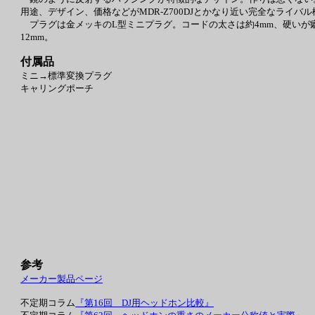
用途、デザイン、価格などがMDR-Z700DJとかなり近い完全なライバ
プラグは金メッキのL型ミニプラグ。コードの太さは約4mm、硬いが癖は付
12mm。
付属品
ミニ→標準変換プラグ
キャリングポーチ
参考
メーカー製品ページ
不定期コラム
『第16回 DJ用ヘッドホン比較』