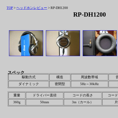
TOP
>
ヘッドホンレビュー
> RP-DH1200
RP-DH1200
スペック
駆動方式
構造
周波数帯域
ダイナミック
密閉型
5Hz～30kHz
重量
ドライバー直径
コードの長さ
コード
360g
50mm
3m（カール）
片