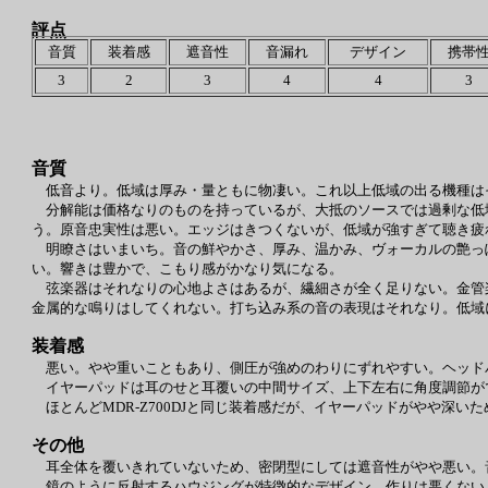
評点
音質
装着感
遮音性
音漏れ
デザイン
携帯
3
2
3
4
4
3
音質
低音より。低域は厚み・量ともに物凄い。これ以上低域の出る機種は
分解能は価格なりのものを持っているが、大抵のソースでは過剰な低域
う。原音忠実性は悪い。エッジはきつくないが、低域が強すぎて聴き疲
明瞭さはいまいち。音の鮮やかさ、厚み、温かみ、ヴォーカルの艶っ
い。響きは豊かで、こもり感がかなり気になる。
弦楽器はそれなりの心地よさはあるが、繊細さが全く足りない。金管
金属的な鳴りはしてくれない。打ち込み系の音の表現はそれなり。低域
装着感
悪い。やや重いこともあり、側圧が強めのわりにずれやすい。ヘッド
イヤーパッドは耳のせと耳覆いの中間サイズ、上下左右に角度調節が
ほとんどMDR-Z700DJと同じ装着感だが、イヤーパッドがやや深いため
その他
耳全体を覆いきれていないため、密閉型にしては遮音性がやや悪い。
鏡のように反射するハウジングが特徴的なデザイン。作りは悪くない。