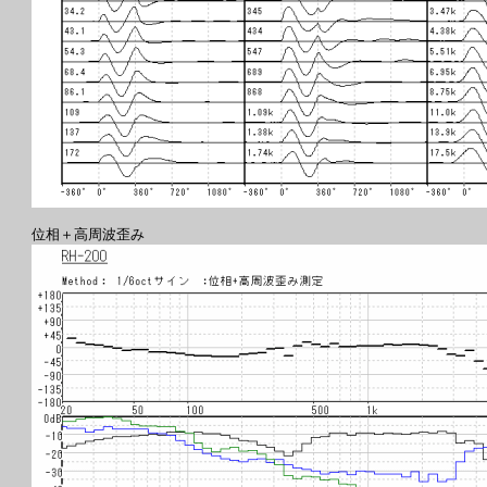
位相＋高周波歪み