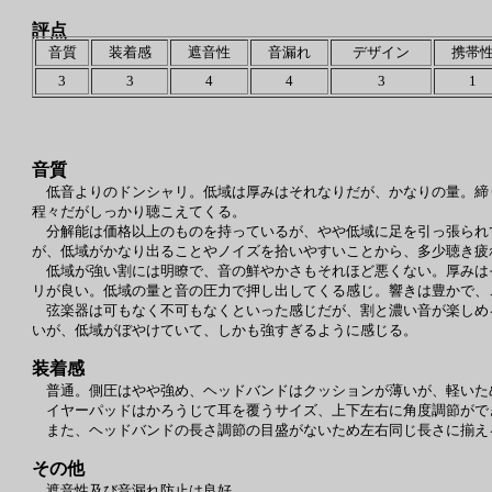
評点
音質
装着感
遮音性
音漏れ
デザイン
携帯
3
3
4
4
3
1
音質
低音よりのドンシャリ。低域は厚みはそれなりだが、かなりの量。締
程々だがしっかり聴こえてくる。
分解能は価格以上のものを持っているが、やや低域に足を引っ張られ
が、低域がかなり出ることやノイズを拾いやすいことから、多少聴き疲
低域が強い割には明瞭で、音の鮮やかさもそれほど悪くない。厚みは
リが良い。低域の量と音の圧力で押し出してくる感じ。響きは豊かで、
弦楽器は可もなく不可もなくといった感じだが、割と濃い音が楽しめ
いが、低域がぼやけていて、しかも強すぎるように感じる。
装着感
普通。側圧はやや強め、ヘッドバンドはクッションが薄いが、軽いた
イヤーパッドはかろうじて耳を覆うサイズ、上下左右に角度調節がで
また、ヘッドバンドの長さ調節の目盛がないため左右同じ長さに揃え
その他
遮音性及び音漏れ防止は良好。