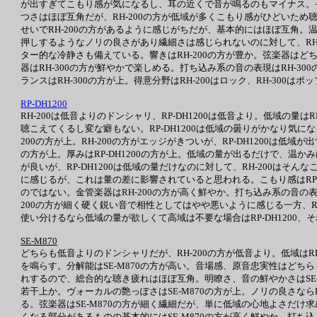
が出すぎてこもり感が気になるし、耳の近くで音が鳴るのもマイナス。そ
つさはほぼ互角だが、RH-200の方が低域が多くこもり感がひどいため
せいでRH-200の方があるように感じがちだが、基本的にはほぼ互角。温
押しするようなノリの良さがあり繊細さは感じられないのに対して、RH
ター的な冷静さも備えている。響きはRH-200の方が豊か。弦楽器はどち
器はRH-300の方が鮮やかで楽しめる。打ち込み系の音の表現はRH-3
ランスはRH-300の方が上。得意分野はRH-200はロック、RH-300は
RP-DH1200
RH-200は低音よりのドンシャリ、RP-DH1200は低音より。低域の量はR
聴こえてくるし変な癖もない。RP-DH1200は低域の曇りがかなり気に
200の方が上。RH-200の方がエッジがきついが、RP-DH1200は
の方が上。厚みはRP-DH1200の方が上。低域の量が出るだけで、温か
が良いが、RP-DH1200は低域の量だけなのに対して、RH-200はそんな
に感じるが、これは量の差に影響されていると思われる。こもり感はRP-DH
のではない。金管楽器はRH-200の方が高く鮮やか。打ち込み系の音の
200の方が細く硬く鋭い音で相性としてはやや悪いように感じる一方、RP-D
使い分けるなら低域の量が欲しくて高域は不要な場合はRP-DH1200、それ
SE-M870
どちらも低音よりのドンシャリだが、RH-200の方が低音より。低域はR
を鳴らす。分解能はSE-M870の方が高い。音場感、原音忠実性はどちらも
れするので、総合的な聴き疲れはほぼ互角。明瞭さ、音の鮮やかさはSE-M
若干上か。ヴォーカルの艶っぽさはSE-M870の方が上。ノリの良さならRH-
る。弦楽器はSE-M870の方が細く繊細だが、単に低域の心地よさだけ
くなる部分があるものの基本的にはSE-M870の方が高く鮮やか。打ち込み系