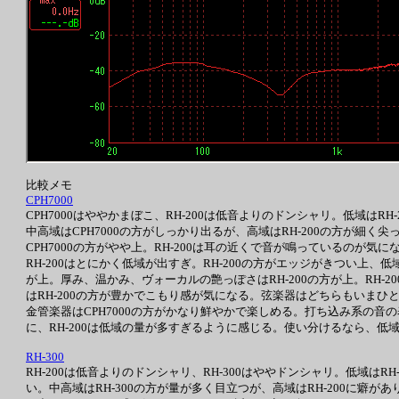
比較メモ
CPH7000
CPH7000はややかまぼこ、RH-200は低音よりのドンシャリ。低域はR
中高域はCPH7000の方がしっかり出るが、高域はRH-200の方が細く
CPH7000の方がやや上。RH-200は耳の近くで音が鳴っているのが気に
RH-200はとにかく低域が出すぎ。RH-200の方がエッジがきつい上
が上。厚み、温かみ、ヴォーカルの艶っぽさはRH-200の方が上。RH-20
はRH-200の方が豊かでこもり感が気になる。弦楽器はどちらもいまひ
金管楽器はCPH7000の方がかなり鮮やかで楽しめる。打ち込み系の音
に、RH-200は低域の量が多すぎるように感じる。使い分けるなら、低域が不
RH-300
RH-200は低音よりのドンシャリ、RH-300はややドンシャリ。低域はR
い。中高域はRH-300の方が量が多く目立つが、高域はRH-200に癖があ