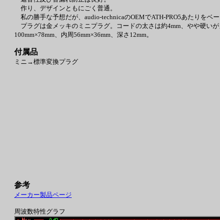
作り、デザインともにごく普通。
私の勝手な予想だが、audio-technicaのOEMでATH-PRO5
プラグは金メッキのミニプラグ。コードの太さは約4mm、やや硬いが
100mm×78mm、内周56mm×36mm、深さ12mm。
付属品
ミニ→標準変換プラグ
参考
メーカー製品ページ
周波数特性グラフ