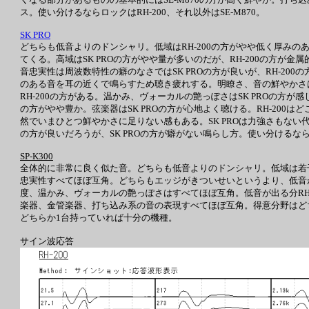
ス。使い分けるならロックはRH-200、それ以外はSE-M870。
SK PRO
どちらも低音よりのドンシャリ。低域はRH-200の方がやや低く厚みの
てくる。高域はSK PROの方がやや量が多いのだが、RH-200の方が
音忠実性は周波数特性の癖のなさではSK PROの方が良いが、RH-20
のある音を耳の近くで鳴らすため聴き疲れする。明瞭さ、音の鮮やかさはR
RH-200の方がある。温かみ、ヴォーカルの艶っぽさはSK PROの方が
の方がやや豊か。弦楽器はSK PROの方が心地よく聴ける。RH-200
然でいまひとつ鮮やかさに足りない感もある。SK PROは力強さもない
の方が良いだろうが、SK PROの方が癖がない鳴らし方。使い分けるなら、
SP-K300
全体的に非常に良く似た音。どちらも低音よりのドンシャリ。低域は若干R
忠実性すべてほぼ互角。どちらもエッジがきついせいというより、低音が
度、温かみ、ヴォーカルの艶っぽさはすべてほぼ互角。低音が出る分RH
楽器、金管楽器、打ち込み系の音の表現すべてほぼ互角。得意分野はどちら
どちらか1台持っていれば十分の機種。
サイン波応答