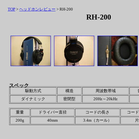
TOP
>
ヘッドホンレビュー
> RH-200
RH-200
スペック
駆動方式
構造
周波数帯域
ダイナミック
密閉型
20Hz～20kHz
重量
ドライバー直径
コードの長さ
コード
200g
40mm
3.4m（カール）
片