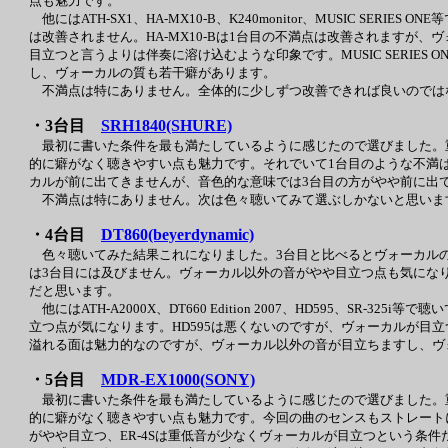
点も魅力です。
他にはATH-SX1、HA-MX10-B、K240monitor、MUSIC SE
は改善されません。HA-MX10-Bは1台目の不満点は改善されますが、ヴ
目立つと言うよりは伴奏に溶け込むような印象です。MUSIC SERIES 
し、ヴォーカルの質も若干癖があります。
不満点は特にありません。全体的に少しずつ改善できれば良いのでは
・3台目
SRH1840(SHURE)
最初に書いた条件を最も満たしているように感じたので選びました。
的に癖がなく聴きやすい点も魅力です。それでいて1台目のような不満
カルが前に出てきませんが、音色的な意味では3台目の方がやや前に出
不満点は特にありません。次は色々聴いてみて選ぶしかないと思いま
・4台目
DT860(beyerdynamic)
色々聴いてみた結果これになりました。3台目と比べるとヴォーカル
は3台目には及びません。ヴォーカル以外の音がやや目立つ点も気にな
だと思います。
他にはATH-A2000X、DT660 Edition 2007、HD595、SR-325i
立つ点が気になります。HD595は悪くないのですが、ヴォーカルが目立
溢れる面は魅力的なのですが、ヴォーカル以外の音が目立ちますし、ヴ
・5台目
MDR-EX1000(SONY)
最初に書いた条件を最も満たしているように感じたので選びました。
的に癖がなく聴きやすい点も魅力です。今回の曲のセンスもストレートに感
がやや目立つ、ER-4Sは重低音が少なくヴォーカルが目立つという条件