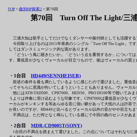
TOP
>
曲別HP探索2
> 第70回
第70回 Turn Off The Light/
三浦大知は歌手としてだけでなくダンサーや振付師としても活躍する
今回取り上げるのは2011年発表のシングル「Turn Off The Li
してはダンスミュージック的な面があります。
「どういう風に聴きたいか」「どういう点を重視するか」については
す。重低音が少なくヴォーカルが目立つもので、後はヴォーカルの質と
・1台目
HD449(SENNHEISER)
前述の条件を最も満たしているように感じたので選びました。重低音
ってそちらに意識が向いてしまうということもありません。ヴォーカル
他にはATH-TAD500、CPH7000、HI2050、PRO DJ100等
うよりは伴奏に溶け込むような印象です。CPH7000は重低音が少な
ーカルがキンキンする等あらゆる音に強い癖があって大抵の人は許容できない
か良いのですが、HD449と比べるとヴォーカル以外の音がやや目立ち
不満点は、ただ何となく鳴らしている感じで今回の曲のセンスがあま
・2台目
MDR-CD900ST(SONY)
1台目の不満点を踏まえて選びました。この点についてはそれなりに