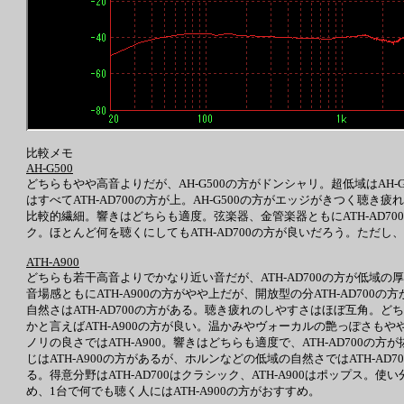
比較メモ
AH-G500
どちらもやや高音よりだが、AH-G500の方がドンシャリ。超低域はAH
はすべてATH-AD700の方が上。AH-G500の方がエッジがきつく聴
比較的繊細。響きはどちらも適度。弦楽器、金管楽器ともにATH-AD70
ク。ほとんど何を聴くにしてもATH-AD700の方が良いだろう。ただし、
ATH-A900
どちらも若干高音よりでかなり近い音だが、ATH-AD700の方が低域の厚み
音場感ともにATH-A900の方がやや上だが、開放型の分ATH-AD
自然さはATH-AD700の方がある。聴き疲れのしやすさはほぼ互角。
かと言えばATH-A900の方が良い。温かみやヴォーカルの艶っぽさもやや不足
ノリの良さではATH-A900。響きはどちらも適度で、ATH-AD700
じはATH-A900の方があるが、ホルンなどの低域の自然さではATH-A
る。得意分野はATH-AD700はクラシック、ATH-A900はポップス。使
め、1台で何でも聴く人にはATH-A900の方がおすすめ。