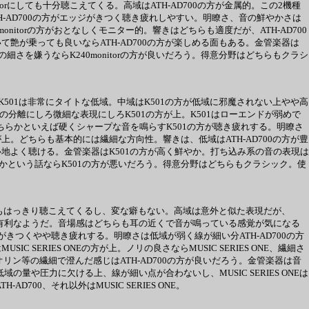
torにしても十分聴こえてくる。高域はATH-AD700の方が金属的。この2機種
。ATH-AD700の方がエッジがきつく聴き疲れしやすい。明瞭さ、音の鮮やかさは
monitorの方がおとなしくモニター的。響きはどちらも適度だが、ATH-AD700
いて艶が乗っても良いならATH-AD700の方が楽しめる面もある。金管楽器は
細さを嫌うならK240monitorの方が良いだろう。得意分野はどちらもクラシ
、K501は非常にタイトな低域。中域はK501の方が低域に邪魔されない上やや高
分離にしろ微細な表現にしろK501の方が上。K501はローエンドが弱めで
ちらかといえば硬くシャープな音を鳴らすK501の方が聴き疲れする。明瞭さ
が上。どちらも基本的には繊細な方向性。響きは、低域はATH-AD700の方が豊
が心地よく聴ける。金管楽器はK501の方が高く鮮やか。打ち込み系の音の表現は
いかという話ならK501の方が悪いだろう。得意分野はどちらもクラシック。使
中域はどちらもはっきり聴こえてくるし、変な癖もない。高域は意外と似た表現だが、
の細さが有利なようだ。音場感はどちらも耳の近くで音が鳴っている感覚が気になる
エッジがきつくやや聴き疲れする。明瞭さは低域が弱く線が細い分ATH-AD700の方
C SERIES ONEの方が上。ノリの良さならMUSIC SERIES ONE、繊細さ
ヴァイオリン等の繊細で澄んだ感じはATH-AD700の方が良いだろう。金管楽器は音
域の量や圧力に欠ける上、線が細い点が合わないし、MUSIC SERIES ONEは
700、それ以外はMUSIC SERIES ONE。