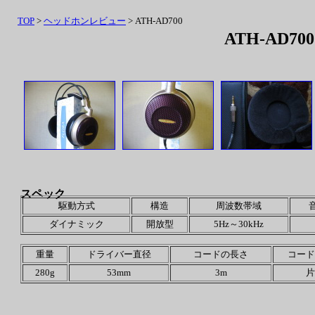
TOP
>
ヘッドホンレビュー
> ATH-AD700
ATH-AD700
スペック
駆動方式
構造
周波数帯域
ダイナミック
開放型
5Hz～30kHz
重量
ドライバー直径
コードの長さ
コード
280g
53mm
3m
片