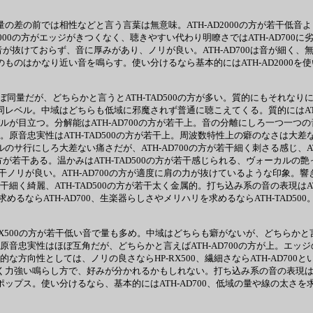
量の差の前では相性などと言う言葉は無意味。ATH-AD2000の方が若干低音よ
D2000の方がエッジがきつくなく、聴きやすい代わり明瞭さではATH-AD700
が無駄に音が抜けておらず、音に厚みがあり、ノリが良い。ATH-AD700は音
のものはかなり近い音を鳴らす。使い分けるなら基本的にはATH-AD2000を
域はほぼ同量だが、どちらかと言うとATH-TAD500の方が多い。質的にもそれな
ほぼ同レベル。中域はどちらも低域に邪魔されず普通に聴こえてくる。質的にはAT
バルが目立つ。分解能はATH-AD700の方が若干上。音の分離にしろ一つ一つの
。原音忠実性はATH-TAD500の方が若干上。周波数特性上の癖のなさは大差
のサ行にしろ大差ない痛さだが、ATH-AD700の方が若干細く刺さる感じ、ATH
0の方が若干ある。温かみはATH-TAD500の方が若干感じられる、ヴォーカルの艶っ
が若干ノリが良い。ATH-AD700の方が適度に肩の力が抜けているような印象。響き
干細く綺麗、ATH-TAD500の方が若干太く金属的。打ち込み系の音の表現は
らATH-AD700、生楽器らしさやメリハリを求めるならATH-TAD500
P-RX500の方が若干低い音で量も多め。中域はどちらも癖がないが、どちらかと言
。原音忠実性はほぼ互角だが、どちらかと言えばATH-AD700の方が上。エッジ
な方向性としては、ノリの良さならHP-RX500、繊細さならATH-AD700
方が太く力強い鳴らし方で、好みが分かれるかもしれない。打ち込み系の音の表現は、相
はポップス。使い分けるなら、基本的にはATH-AD700、低域の量や線の太さを求め