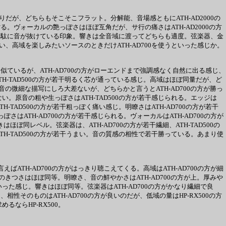
りだが、どちらもそこそこフラット。分解能、音場感ともにATH-AD2000の
に劣る。ヴォーカルの艶っぽさはほぼ互角だが、サ行の痛さはATH-AD2000の方
が細く、無駄に音が抜けている印象。響きは全音域に渡ってどちらも適度。弦楽器、金
使い、高域を楽しみたいソースのときだけATH-AD700を使うといった感じか。
りに似ているが、ATH-AD700の方がローエンドまで強調感なく自然に出る感じ、
H-TAD500の方が若干明るく芯が通っている感じ。高域はほぼ同量だが、ど
音の微細な描写にしろ大差ないが、どちらかと言うとATH-AD700の方が勝っ
ない。原音の粗や生っぽさはATH-TAD500の方が若干感じられる。エッジは
-TAD500の方が若干粗っぽく痛い感じ。明瞭さはATH-AD700の方が若干
ぽさはATH-AD700の方が若干感じられる。ヴォーカルはATH-AD700の方が
はほぼ同レベル。弦楽器は、ATH-AD700の方が若干繊細、ATH-TAD500の
ATH-TAD500の方が若干うまい。音の質感の相性で若干勝っている。あまり使
。
えばATH-AD700の方がはっきり聴こえてくる。高域はATH-AD700の方が細
のきつさはほぼ同等。明瞭さ、音の鮮やかさはATH-AD700の方が上。厚みや
といった感じ。響きはほぼ同等。弦楽器はATH-AD700の方がかなり繊細で良
性そのものはATH-AD700の方が良いのだが、低域の量はHP-RX500の方
るならHP-RX500。