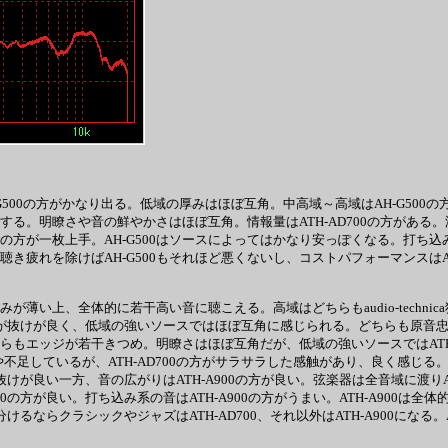
-G500の方がかなり出る。低域の厚みはほぼ互角。中高域～高域はAH-G5
き疲れする。明瞭さや音の鮮やかさはほぼ互角。情報量はATH-AD700の方がある
0の方が一枚上手。AH-G500はソースによってはかなり安っぽくなる。打ち込
聴き疲れを除けばAH-G500もそれほど悪くないし、コストパフォーマンスはAH
が薄い上、全体的に若干高い音に聴こえる。高域はどちらもaudio-techni
700の方が抜けが良く、低域の強いソースではほぼ互角に感じられる。どちらも
どちらもエッジが若干きつめ。明瞭さはほぼ互角だが、低域の強いソースではAT
しているが、ATH-AD700の方がサラサラした感触があり、良く感じる。ATH-
の方が抜けが良い一方、音の広がりはATH-A900の方が良い。弦楽器は全音域に渡
D700の方が良い。打ち込み系の音はATH-A900の方がうまい。ATH-A90
い分けるならクラシックやジャズはATH-AD700、それ以外はATH-A900に