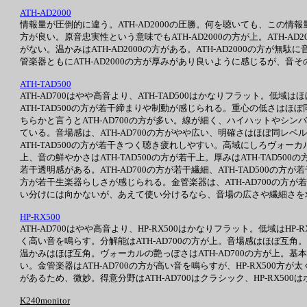
ATH-AD2000
情報量が圧倒的に違う。ATH-AD2000の圧勝。何を聴いても、この情報
方が良い。原音忠実性という意味でもATH-AD2000の方が上。ATH-A
がない。温かみはATH-AD2000の方がある。ATH-AD2000の方
管楽器ともにATH-AD2000の方が厚みがあり良いように感じるが、音そ
ATH-TAD500
ATH-AD700はやや高音より、ATH-TAD500はかなりフラット。低
ATH-TAD500の方が若干締まりや制動が感じられる。重心の低さは
ちらかと言うとATH-AD700の方が多い。線が細く、ハイハットやシン
ている。音場感は、ATH-AD700の方がやや広い、明確さはほぼ同レベル
ATH-TAD500の方が若干きつく聴き疲れしやすい。高域にしろヴォーカル
上、音の鮮やかさはATH-TAD500の方が若干上。厚みはATH-TAD50
若干透明感がある。ATH-AD700の方が若干繊細、ATH-TAD500の方
方が若干生楽器らしさが感じられる。金管楽器は、ATH-AD700の方が若
い分けには向かないが、あえて使い分けるなら、音場の広さや繊細さを求めるな
HP-RX500
ATH-AD700はやや高音より、HP-RX500はかなりフラット。低域はH
く高い音を鳴らす。分解能はATH-AD700の方が上。音場感はほぼ互角
温かみはほぼ互角。ヴォーカルの艶っぽさはATH-AD700の方が上。基本的
い。金管楽器はATH-AD700の方が高い音を鳴らすが、HP-RX500
があるため、微妙。得意分野はATH-AD700はクラシック、HP-RX500
K240monitor