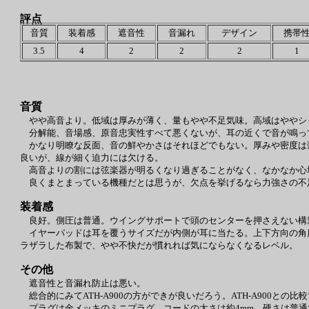
評点
音質
装着感
遮音性
音漏れ
デザイン
携帯
3.5
4
2
2
2
1
音質
やや高音より。低域は厚みが薄く、量もやや不足気味。高域はややシ
分解能、音場感、原音忠実性すべて悪くないが、耳の近くで音が鳴っ
かなり明瞭な反面、音の鮮やかさはそれほどでもない。厚みや密度は
良いが、線が細く迫力には欠ける。
高音よりの割には弦楽器が明るくなり過ぎることがなく、なかなか心
良くまとまっている機種だとは思うが、欠点を挙げるなら力強さの不
装着感
良好。側圧は普通。ウイングサポートで頭のセンターを押さえない構
イヤーパッドは耳を覆うサイズだが内側が耳に当たる。上下方向の角度調
ラザラした布製で、やや不快だが慣れれば気にならなくなるレベル。
その他
遮音性と音漏れ防止は悪い。
総合的にみてATH-A900の方ができが良いだろう。ATH-A900
プラグは金メッキのミニプラグ。コードの太さは約4mm、硬さは普通で特に