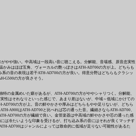
00の方がやや強い。中高域は一段高い音に聴こえる。分解能、音場感、原音忠実性
。温かみはほぼ互角、ヴォーカルの艶っぽさはATH-AD700の方が上。どちらも
み系の音の表現は若干ATH-AD700の方が良い。得意分野はどちらもクラシッ
-G500の方が良さそう。
ca独特の金属めいた癖があるが、ATH-AD700の方がややシャリつく。分解能、
原音忠実性はそれなりといった感じで、あまり差はないが、中域～低域にかけての
H-AD700の方が上。音の鮮やかさや厚みはどちらもやや足りないが、どちら
A900はATH-AD700と比べれば芯の通った音。繊細さならATH-AD700、
りATH-AD700の方が繊細で良い。金管楽器は中高域の鮮やかさや芯の通った感
0は全体的には冷たいような印象を受けるが、打ち込み系の音にはそれが良くマッチす
なる。ATH-AD700はジャンルによっては致命的に低域が足りない可能性があるた