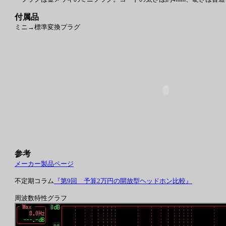
付属品
ミニ→標準変換プラグ
参考
メーカー製品ページ
不定期コラム
『第9回 予算2万円の開放型ヘッドホン比較』
周波数特性グラフ