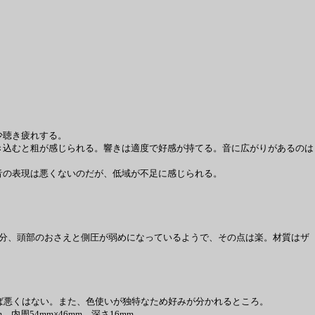
少聴き疲れする。
込むと粗が感じられる。響きは適度で好感が持てる。音に広がりがあるのは
音の表現は悪くないのだが、低域が不足に感じられる。
い分、頭部のおさえと側圧が弱めになっているようで、その点は楽。材質はザ
えれば悪くはない。また、色使いが独特なため好みが分かれるところ。
周54mm×46mm、深さ16mm。