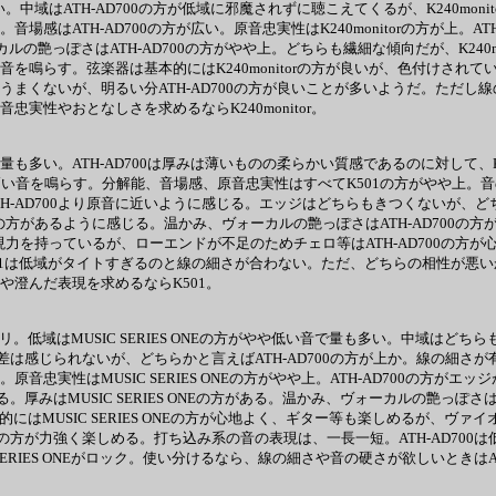
。中域はATH-AD700の方が低域に邪魔されずに聴こえてくるが、K240moni
音場感はATH-AD700の方が広い。原音忠実性はK240monitorの方が上
ォーカルの艶っぽさはATH-AD700の方がやや上。どちらも繊細な傾向だが、K240
音を鳴らす。弦楽器は基本的にはK240monitorの方が良いが、色付けされて
うまくないが、明るい分ATH-AD700の方が良いことが多いようだ。ただし線の
忠実性やおとなしさを求めるならK240monitor。
や量も多い。ATH-AD700は厚みは薄いものの柔らかい質感であるのに対して
い音を鳴らす。分解能、音場感、原音忠実性はすべてK501の方がやや上。音の
H-AD700より原音に近いように感じる。エッジはどちらもきつくないが、ど
の方があるように感じる。温かみ、ヴォーカルの艶っぽさはATH-AD700の方
現力を持っているが、ローエンドが不足のためチェロ等はATH-AD700の方
K501は低域がタイトすぎるのと線の細さが合わない。ただ、どちらの相性が悪
さや澄んだ表現を求めるならK501。
のドンシャリ。低域はMUSIC SERIES ONEの方がやや低い音で量も多い。
り大きな差は感じられないが、どちらかと言えばATH-AD700の方が上か。線
音忠実性はMUSIC SERIES ONEの方がやや上。ATH-AD700の方が
厚みはMUSIC SERIES ONEの方がある。温かみ、ヴォーカルの艶っぽさはMUSI
器は基本的にはMUSIC SERIES ONEの方が心地よく、ギター等も楽しめるが、
NEの方が力強く楽しめる。打ち込み系の音の表現は、一長一短。ATH-AD700は低
RIES ONEがロック。使い分けるなら、線の細さや音の硬さが欲しいときはATH-AD