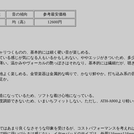
性
音の傾向
参考最安価格
均（高）
12600円
ャリつくものの、基本的には細く硬い音が楽しめる。
ている感じが気になる人もいるかもしれない。ややエッジがきついため、多
薄い。温かみやヴォーカルの艶っぽさはそれなり。基本的には繊細だが、聴き
地よく楽しめる。金管楽器は金属的な鳴りで、かなり鮮やか。打ち込み系の
足か。
造になっているため、ソフトな着け心地になっている。
節できないため、いまいちフィットしない。ただし、ATH-A900より軽
との比較ではあまり良くなさそうな印象を受けるが、コストパフォーマンスを考
扱いづらさは感じない。イヤーパッドのサイズは、外周116mm×116mm、内