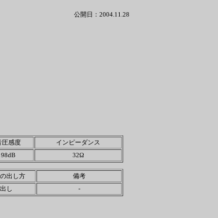
公開日：2004.11.28
音圧感度
インピーダンス
98dB
32Ω
の出し方
備考
出し
-