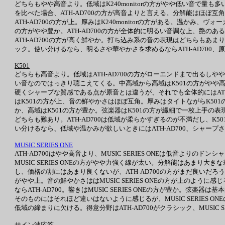
どちらもやや高音より。低域はK240monitorの方がやや低い音で量も多い
を比べた場合、ATH-AD700の方が高音よりと言える。分解能はほぼ互角。
ATH-AD700の方が上。厚みはK240monitorの方がある。温かみ、ヴ
の方がやや豊か。ATH-AD700の方が全体的に明るい音調な上、艶のある
ATH-AD700の方が高く鮮やか。打ち込み系の音の表現はどちらもあまり
ック。使い分けるなら、明るさや華やかさを求めるならATH-AD700、原音
K501
どちらも高音より。低域はATH-AD700の方がローエンドまで出るしや
い音なのではっきり聴こえてくる。中高域から高域はK501の方がやや高
硬くシャープな質感である点が原音とは違うが、それでも全体的にはAT
はK501の方が上、音の鮮やかさはほぼ互角。厚みはタイトながらK501
か、高域はK501の方が豊か。弦楽器はK501の方が繊細で一枚上手の表
どちらも難あり。ATH-AD700は低域が柔らかすぎるのが不満だし、
い分けるなら、低域や温かみが欲しいときにはATH-AD700、シャープ
MUSIC SERIES ONE
ATH-AD700はやや高音より、MUSIC SERIES ONEは低音より
MUSIC SERIES ONEの方がやや力強く線が太い。分解能はあま
し、価格の割にはあまり良くないが、ATH-AD700の方がまだ良いだろう。原
がやや上。音の鮮やかさははMUSIC SERIES ONEの方が上のように感じる。
ならATH-AD700。響きはMUSIC SERIES ONEの方が豊か。弦楽
そのものにはそれほど違いはないように感じるが、MUSIC SERIES O
低域の締まりに欠ける。得意分野はATH-AD700がクラシック、MUSIC SE
サイン波応答