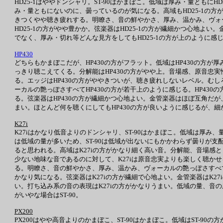
HD25-1はややドンシャリ。ST-90はかまぼこ。低域は厚み・量ともに
み・量ともにないのに、曇っているのが気になる。高域もHD25-1の方が
きつくやや聴き疲れする。明瞭さ、音の鮮やかさ、厚み、温かみ、ヴォー
HD25-1の方がやや豊かか。弦楽器はHD25-1の方が繊細かつ心地よ
でなく、厚み・切れ等どんな見方をしてもHD25-1の方が上のように感じ
HP430
どちらもかまぼこだが、HP430の方がフラット。低域はHP430の方が厚
っきり聴こえてくる。分解能はHP430の方がやや上。音場感、原音忠実
る。エッジはHP430の方がややきついが、聴き疲れしないレベル。むし
ーカルの艶っぽさすべてHP430の方が若干上のように感じる。HP430の
る。弦楽器はHP430の方が繊細かつ心地よい。金管楽器はほぼ互角だが、
まい。ほとんど何を聴くにしてもHP430の方が良いように感じるが、細
K27i
K27iはかなり低音よりのドンシャリ、ST-90はかまぼこ。低域は厚み
は低域の量が多いため、ST-90は低域が出ないにもかかわらず曇りが支
ると思われる。高域はK27iの方がかなり細く高い音。分解能、音場感ともに
少ない地味な音であるのに対して、K27iは原音忠実よりも楽しく聴か
る。明瞭さ、音の鮮やかさ、厚み、温かみ、ヴォーカルの艶っぽさすべてK
かなり気になる。弦楽器はK27iの方が繊細で心地よい。金管楽器はK27
い。打ち込み系の音の表現はK27iの方がかなりうまい。低域の量、音
がいやな場合はST-90。
PX200
PX200はやや高音よりのかまぼこ、ST-90はかまぼこ。低域はST-