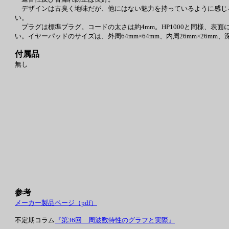
デザインは古臭く地味だが、他にはない魅力を持っているように感じ
い。
プラグは標準プラグ。コードの太さは約4mm。HP1000と同様、表
い。イヤーパッドのサイズは、外周64mm×64mm、内周26mm×26mm、深
付属品
無し
参考
メーカー製品ページ（pdf）
不定期コラム
『第36回 周波数特性のグラフと実際』