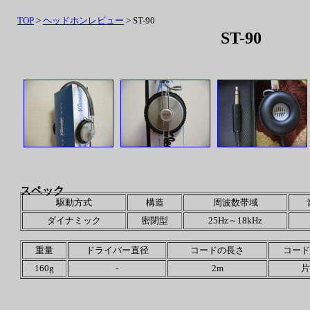
TOP
>
ヘッドホンレビュー
> ST-90
ST-90
スペック
駆動方式
構造
周波数帯域
ダイナミック
密閉型
25Hz～18kHz
重量
ドライバー直径
コードの長さ
コード
160g
-
2m
片