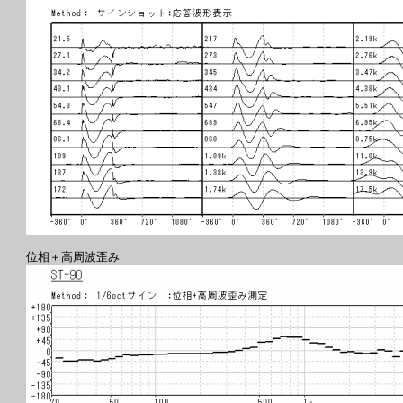
位相＋高周波歪み