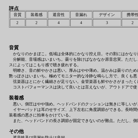
評点
音質
装着感
遮音性
音漏れ
デザイン
携帯
2
2
4
4
3
2
音質
かなりのかまぼこ。低域は全体的にかなり控え目。その割にはかなり
分解能、音場感はいまいち。曇りを除けばなかなか原音忠実。ただし
スによってはこもり感で聴き疲れする。
明瞭さ、音の鮮やかさは悪い。厚みはやや薄め。温かみは曇りのため
艶っぽさはいまいち。極めてモニター的な冷静な鳴らし方で、良くも悪
弦楽器はとにかく繊細さが足りない。金管楽器も鮮やかさがまったく
コストパフォーマンスは決して良いとは言えないが、アウトドアで使
装着感
悪い。側圧はやや強め。ヘッドバンドのクッションは無きに等しいが
イヤーパッドは耳のせサイズ、上下左右に角度調節ができる。長時間
装着感の悪さに拍車をかけている。
また、ヘッドバンドの長さ調節が固定できないのが難点。ただし、側
その他
遮音性及び音漏れ防止は良好。