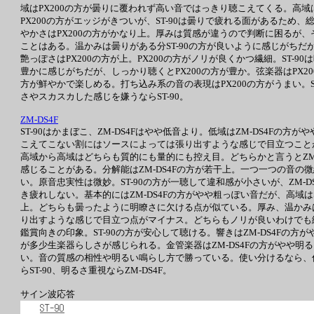
域はPX200の方が曇りに覆われず高い音ではっきり聴こえてくる。高域は
PX200の方がエッジがきついが、ST-90は曇りで疲れる面があるた
やかさはPX200の方がかなり上。厚みは質感が違うので判断に困るが、
ことはある。温かみは曇りがある分ST-90の方が良いように感じがちだ
艶っぽさはPX200の方が上。PX200の方がノリが良くかつ繊細。ST-
豊かに感じがちだが、しっかり聴くとPX200の方が豊か。弦楽器はPX20
方が鮮やかで楽しめる。打ち込み系の音の表現はPX200の方がうまい。S
さやスカスカした感じを嫌うならST-90。
ZM-DS4F
ST-90はかまぼこ、ZM-DS4Fはやや低音より。低域はZM-DS4
こえてこない割にはソースによっては張り出すような感じで目立つことが
高域から高域はどちらも質的にも量的にも控え目。どちらかと言うとZM-
感じることがある。分解能はZM-DS4Fの方が若干上。一つ一つの音の
い。原音忠実性は微妙。ST-90の方が一聴して違和感が小さいが、ZM
き疲れしない。基本的にはZM-DS4Fの方がやや粗っぽい音だが、高域は
上。どちらも曇ったように明瞭さに欠ける点が似ている。厚み、温かみは
り出すような感じで目立つ点がマイナス。どちらもノリが良いわけでも繊
鑑賞向きの印象。ST-90の方が安心して聴ける。響きはZM-DS4Fの方が
が多少生楽器らしさが感じられる。金管楽器はZM-DS4Fの方がやや明る
い。音の質感の相性や明るい鳴らし方で勝っている。使い分けるなら、低域
らST-90、明るさ重視ならZM-DS4F。
サイン波応答