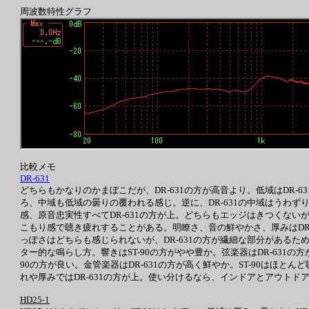
周波数特性グラフ
比較メモ
DR-631
どちらもかなりのかまぼこだが、DR-631の方が高音より。低域はDR-
ろ、中域も低域の曇りの覆われる感じ。逆に、DR-631の中域はうわず
感、原音忠実性すべてDR-631の方が上。どちらもエッジはきつくないが
こもり感で聴き疲れすることがある。明瞭さ、音の鮮やかさ、厚みはDR-
っぽさはどちらも感じられないが、DR-631の方が繊細な部分がある
ター的な鳴らし方。響きはST-90の方がやや豊か。弦楽器はDR-631
90の方が良い。金管楽器はDR-631の方が高く鮮やか。ST-90はほと
れや厚みではDR-631の方が上。使い分けるなら、インドアとアウト
HD25-1