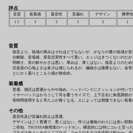
評点
音質
装着感
遮音性
音漏れ
デザイン
携帯
1.5
3
3
3
3
1
音質
低音より。低域の厚みはそれほどでもないが、かなりの量の低域が音
分解能、音場感、原音忠実性すべて悪い。エッジはきつくないのだが
明瞭さ、音の鮮やかさは悪い。厚みは、薄くはない。低音よりのため
弦楽器の心地よさは多少は感じられるが、繊細さは微塵もない。金管
とにかく曇りとこもり感が致命的。
装着感
普通。側圧は普通からやや強め。ヘッドバンドにクッションが付いて
イヤーパッドはかろうじて耳を覆うサイズで、上下左右に角度調節が
長時間使用すると耳たぶが痛くなる。人によっては我慢できない装着
その他
遮音性及び音漏れ防止は普通。
デザインはごく普通で、悪くはない。作りは価格のわりには良い部類
ご存知、TSUTAYA御用達のヘッドホン。構造的には特にコレと言っ
プラグは金メッキのミニプラグ。コードの太さは合流前は約2mm、合流後は