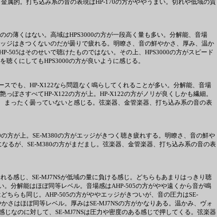
るく金属的。打ち込み系の音の表現はHP-170の方がややうまい。切れや低域の質
なものの薄くはない。高域はHPS3000の方が一段高く量も多い。分解能、音場
05はエッジはきつくないのだが曇りで疲れる。明瞭さ、音の鮮やかさ、厚み、温か
P-505はそのせいで聴けたものではない。その上、HPS3000の方がスピード
何を聴くにしてもHPS3000の方が良いように感じる。
るソースでも、HP-X122なら問題なく鳴らしてくれることが多い。分解能、音場
ぽさすべてHP-X122の方が上。HP-X122の方がノリが良くしかも繊細。
を聴くと、まったく曇っていないと感じる。弦楽器、金管楽器、打ち込み系の音の表
80の方が上。SE-M380の方がエッジがきつく聴き疲れする。明瞭さ、音の鮮や
になるが、SE-M380の方がまだまし。弦楽器、金管楽器、打ち込み系の音の表
に覆われる感じ、SE-MJ7NSが低域の量に負ける感じ。どちらもあまりはっきり聴
い。分解能はほぼ同等レベル。音場感はAHP-505の方がやや遠くから音が鳴
らも同じ。AHP-505の方がややエッジがきついが、音の圧力はSE-
かさはほぼ同等レベル。厚みはSE-MJ7NSの方がかなりある。温かみ、ヴォ
ている感じなのに対して、SE-MJ7NSは圧力や密度のある感じで押してくる。弦楽器