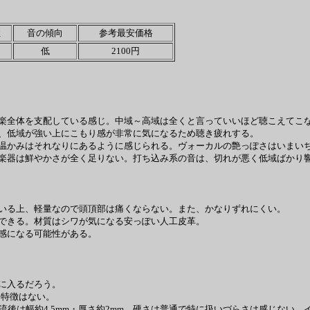
性
音の傾向
参考最安価格
低
2100円
楽全体を支配している感じ。中域～高域は全くと言っていいほど聴こえてこ
、低域が強い上にこもり感が非常に気になるため聴き疲れする。
温かみはそれなりにあるように感じられる。ヴォーカルの艶っぽさはいまいち
楽器は鮮やかさが全く足りない。打ち込み系の音は、切れが悪く低域ばかり
いる上、軽量なので頭頂部は痛くならない。また、かなりずれにくい。
できる。材質はシワが気になる安っぽい人工皮革。
感になる可能性がある。
に入るだろう。
た特徴はない。
幅約4.5mm・厚さ約2mm、硬さは普通で特に扱いづらさは感じない。イヤーパ