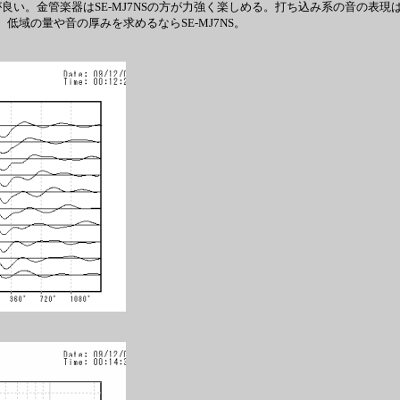
の方が良い。金管楽器はSE-MJ7NSの方が力強く楽しめる。打ち込み系の音の表
低域の量や音の厚みを求めるならSE-MJ7NS。