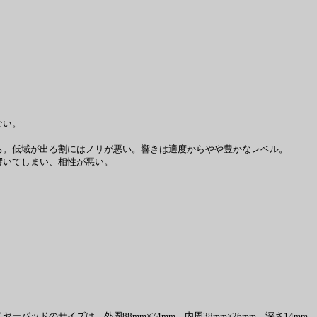
ない。
。低域が出る割にはノリが悪い。響きは適度からやや豊かなレベル。
響いてしまい、相性が悪い。
ッドのサイズは、外周88mm×74mm、内周38mm×26mm、深さ14mm。