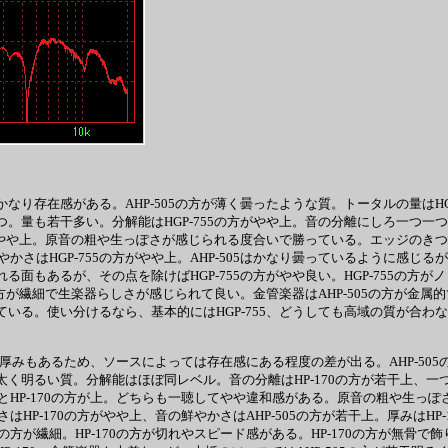
なり存在感がある。AHP-505の方が薄く曇ったような質。トータルの量はHGP
つ。量も若干多い。分解能はHGP-755の方がやや上。音の分離にしろ一つ一つ
の方がやや上。原音の粗や生っぽさが感じられる度合いで勝っている。エッジのき
HGP-755の方がやや上。AHP-505はかなり曇っているように感じるが、H
れる面もあるが、その点を除けばHGP-755の方がやや良い。HGP-755
55の方が繊細で生楽器らしさが感じられて良い。金管楽器はAHP-505の方
いる。使い分けるなら、基本的にはHGP-755、どうしても高域の質が合わないな
厚みもあるため、ソースによっては存在感にある程度の差が出る。AHP-505
く明るい質。分解能はほぼ同レベル。音の分離はHP-170の方が若干上、一つ一
P-170の方が上。どちらも一聴してやや違和感がある。原音の粗や生っぽさはH
-170の方がやや上、音の鮮やかさはAHP-505の方が若干上。厚みはHP-
05の方が繊細。HP-170の方が切れやスピード感がある。HP-170の方が無骨