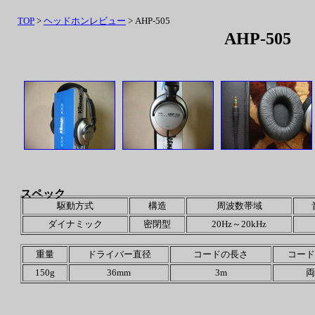
TOP
>
ヘッドホンレビュー
> AHP-505
AHP-505
スペック
駆動方式
構造
周波数帯域
ダイナミック
密閉型
20Hz～20kHz
重量
ドライバー直径
コードの長さ
コード
150g
36mm
3m
両