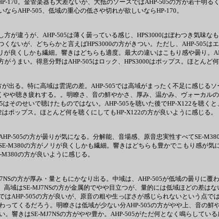
P-170。金管楽器も大差ないが、大抵のソースではAHP-505の方が若干明
AHP-505、低域の重心の低さや切れが欲しいならHP-170。
方が違うが、AHP-505は薄く曇っている感じ、HPS3000はぼわつき気味
つくないが、どちらかと言えばHPS3000の方がきつい。ただし、AHP-5
がノリが良くしかも繊細。響きはどちらも適度。最大の違いはこもり感や曇り。AH
がうまい。得意分野はAHP-505はロック、HPS3000はポップス。ほとんど
122の方が出る。特に高域は雲泥の差。AHP-505では高域がまったく不足に感じ
きつくやや聴き疲れする。。明瞭さ、音の鮮やかさ、厚み、温かみ、ヴォーカルの艶っ
505はそのせいで聴けたものではない。AHP-505を聴いた後でHP-X122
X122はポップス。ほとんど何を聴くにしてもHP-X122の方が良いように感じる。
HP-505の方が曇りが気になる。分解能、音場感、原音忠実性すべてSE-M3
SE-M380の方がノリが良くしかも繊細。響きはどちらも豊かでこもり感が気
-M380の方が良いように感じる。
E-MJ7NSの方が厚み・量ともにかなり出る。中域は、AHP-505が低域の曇り
。高域はSE-MJ7NSの方が金属的でやや目立つが、量的には低域ほどの差はな
AHP-505の方が良いが、原音の粗や生っぽさが感じられないという点ではどち
わってくるだろう。明瞭さは低域が少ない分AHP-505の方がやや上、音の鮮や
が良い。響きはSE-MJ7NSの方がやや豊か。AHP-505がただ何となく鳴らし