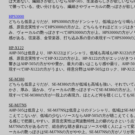
は大差ない。繊細さが欲しいならAHP-505、生楽器らしさが欲しいならH
で勝っている。使い分けるなら、繊細さやヴォーカルの艶っぽさが欲しいなら
HPS3000
どちらも低音よりだが、HPS3000の方がドンシャリ。低域はかなり鳴らし
感、原音忠実性すべてHPS3000の方が上。どちらもそれほどエッジはき
み、ヴォーカルの艶っぽさすべてHPS3000の方が上。HPS3000の方
感がある。弦楽器、金管楽器、打ち込み系の音の表現すべてHPS3000の方
HP-X122
AHP-505は低音より、HP-X122はドンシャリ。低域も高域もHP-X
感、原音忠実性すべてHP-X122の方が上。HP-X122の方がエッジが
響きはAHP-505の方がやや豊か。最大の違いはこもり感や曇り。AHP-
現すべてHP-X122の方がうまい。得意分野はAHP-505はロック、HP-
SE-M380
どちらも低音よりだが、SE-M380の方が低域も高域も強い。それでいてA
かさ、厚み、温かみ、ヴォーカルの艶っぽさすべてSE-M380の方が上。
現すべてSE-M380の方が一段上の表現力。ほとんど何を聴くにしてもSE
SE-MJ7NS
AHP-505は低音より、SE-MJ7NSは低音よりのドンシャリ。低域はS
こえてこないが、低域の少ないソースならAHP-505の方が聴こえてくる
る感じで把握しやすい。原音忠実性は周波数特性上の癖のなさという点では
MJ7NSの方があるので、総合的な聴き疲れはソースや聴く人によって変
ーカルの艶っぽさはSE-MJ7NSの方がやや上。SE-MJ7NSの方がノリ