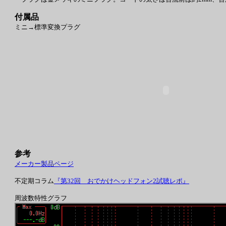
付属品
ミニ→標準変換プラグ
参考
メーカー製品ページ
不定期コラム
『第32回 おでかけヘッドフォン2試聴レポ』
周波数特性グラフ