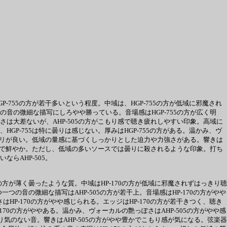
-755の方が若干多いという程度。中域は、HGP-755の方が低域に邪魔され
の音の微細な描写にしろやや勝っている。音場感はHGP-755の方が広く明
つさは大差ないが、AHP-505の方がこもり感で聴き疲れしやすい印象。高域に
GP-755は特に曇りは感じない。厚みはHGP-755の方がある。温かみ、ヴ
の方がノリが良い。低域の量感に基づくしっかりとした迫力や力強さがある。響きは
が金属的で鮮やか。ただし、低域の多いソースでは曇りに殺されるような印象。打ち
らAHP-505。
の方が薄く曇ったような質。中域はHP-170の方が低域に邪魔されずはっきり聴
つの音の微細な描写はAHP-505の方が若干上。音場感はHP-170の方がやや
P-170の方がやや感じられる。エッジはHP-170の方が若干きつく、聴き
170の方がややある。温かみ、ヴォーカルの艶っぽさはAHP-505の方がやや感
で飾り気のない音。響きはAHP-505の方がやや豊かでこもり感が気になる。弦楽器