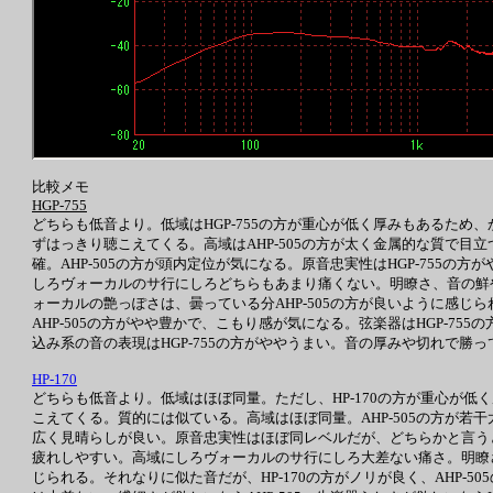
比較メモ
HGP-755
どちらも低音より。低域はHGP-755の方が重心が低く厚みもあるため、か
ずはっきり聴こえてくる。高域はAHP-505の方が太く金属的な質で目立
確。AHP-505の方が頭内定位が気になる。原音忠実性はHGP-755
しろヴォーカルのサ行にしろどちらもあまり痛くない。明瞭さ、音の鮮やかさは
ォーカルの艶っぽさは、曇っている分AHP-505の方が良いように感じら
AHP-505の方がやや豊かで、こもり感が気になる。弦楽器はHGP-7
込み系の音の表現はHGP-755の方がややうまい。音の厚みや切れで勝って
HP-170
どちらも低音より。低域はほぼ同量。ただし、HP-170の方が重心が低く
こえてくる。質的には似ている。高域はほぼ同量。AHP-505の方が若干太
広く見晴らしが良い。原音忠実性はほぼ同レベルだが、どちらかと言うとH
疲れしやすい。高域にしろヴォーカルのサ行にしろ大差ない痛さ。明瞭さはHP
じられる。それなりに似た音だが、HP-170の方がノリが良く、AHP-5