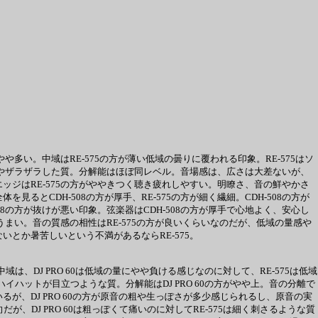
やや多い。中域はRE-575の方が薄い低域の曇りに覆われる印象。RE-575はソ
く、ややザラザラした質。分解能はほぼ同レベル。音場感は、広さは大差ないが、
。エッジはRE-575の方がややきつく聴き疲れしやすい。明瞭さ、音の鮮やかさ
見るとCDH-508の方が厚手、RE-575の方が細く繊細。CDH-508の方が
08の方が抜けが悪い印象。弦楽器はCDH-508の方が厚手で心地よく、安心し
やうまい。音の質感の相性はRE-575の方が良いくらいなのだが、低域の量感や
りないとか暑苦しいという不満があるならRE-575。
域は、DJ PRO 60は低域の量にやや負ける感じなのに対して、RE-575は低域
がハイハットが目立つような質。分解能はDJ PRO 60の方がやや上。音の分離で
いるが、DJ PRO 60の方が原音の粗や生っぽさが多少感じられるし、原音の実
が、DJ PRO 60は粗っぽくて痛いのに対してRE-575は細く刺さるような質