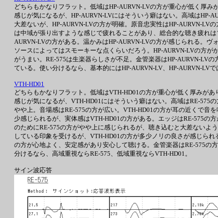
どちらもかなりフラット。低域はHP-AURVN-LVの方が重心が低く厚みが
感じが気になるが、HP-AURVN-LVにはそういう癖はない。高域はHP
大差ないが、HP-AURVN-LVの方が明確。原音忠実性はHP-AURVN
は中域が張り出すような感じで疲れることがあり、総合的な聴き疲れはソース
AURVN-LVの方がある。温かみはHP-AURVN-LVの方が感じられ
ソースによってはスモーキーな点くらいだろう。HP-AURVN-LVの方がかな
がうまい。RE-575は生楽器らしさが不足。金管楽器はHP-AURVN-
ている。使い分けるなら、基本的にはHP-AURVN-LV、HP-AURVN-L
VTH-HD01
どちらもかなりフラット。低域はVTH-HD01の方が重心が低く厚みが
感じが気になるが、VTH-HD01にはそういう癖はない。高域はRE-5
やや上。音場感はRE-575の方が広い。VTH-HD01の方が耳の近く
少感じられるが、実体感はVTH-HD01の方がある。エッジはRE-57
のためにRE-575の方がやや上に感じられるが、聴き込むと大差ないように
している印象を受けるが、VTH-HD01の方が多少ノリの良さが感じられる。
の方が心地よく、安定感があり安心して聴ける。金管楽器はRE-575の
分けるなら、高域重視ならRE-575、低域重視ならVTH-HD01。
サイン波応答