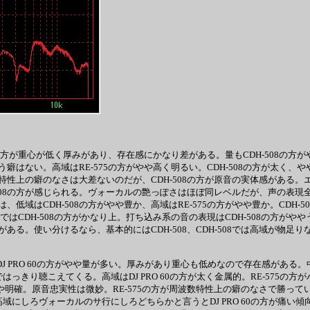
508の方が重心が低く厚みがあり、存在感にかなり差がある。量もCDH-508の方が
う癖はない。高域はRE-575の方がやや高く明るい。CDH-508の方が太
波数特性上の癖のなさは大差ないのだが、CDH-508の方が原音の実体感がある
H-508の方が感じられる。ヴォーカルの艶っぽさはほぼ同レベルだが、声の表現全体を
はCDH-508の方がやや豊か、高域はRE-575の方がやや豊か。CDH-5
ではCDH-508の方がかなり上。打ち込み系の音の表現はCDH-508の方がや
分がある。使い分けるなら、基本的にはCDH-508、CDH-508では高域が物足
はDJ PRO 60の方がやや量が多い。厚みがあり重心も低めなので存在感がある。中
はっきり聴こえてくる。高域はDJ PRO 60の方が太く金属的。RE-575の方
方がやや明確。原音忠実性は微妙。RE-575の方が周波数特性上の癖のなさで勝って
域にしろヴォーカルのサ行にしろどちらかと言うとDJ PRO 60の方が痛い傾向だ