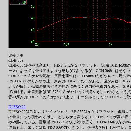
比較メモ
CDH-508
CDH-508はやや低音より、RE-575はかなりフラット。低域はCDH-
ースによっては張り出すような感じが気になるが、CDH-508にはそうい
CDH-508の方がやや明確。原音忠実性はCDH-508の方がやや上。周
はCDH-508の方がやや上。厚みはCDH-508の方がある。温かみはCD
ノリが良い。低域の量感や音の厚みに基づく迫力や説得力がある。響きは、低域
て聴ける。金管楽器はRE-575の方がやや高く明るいが、力強さという点
音の厚みはCDH-508の方がかなり上で、トータルとしてはCDH-508に
DJ PRO 60
DJ PRO 60は低音よりのドンシャリ、RE-575はかなりフラット。低域
の曇りにやや覆われる感じ。どちらかと言うとDJ PRO 60の方が高い音で
やや勝っている。音場感はRE-575の方がやや広く、DJ PRO 60の
体感も上。エッジはDJ PRO 60の方がきつく、やや聴き疲れしやすい。高