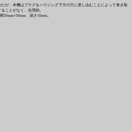
だが、本機はプラグをハウジング下方の穴に差し込むことによって巻き取
することがなく、合理的。
mm×30mm、深さ10mm。