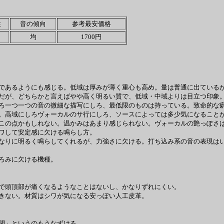
性
音の傾向
参考最安価格
均
1700円
であるようにも感じる。低域は厚みが薄く重心も高め。量は普通に出ているが
だが、どちらかと言えばやや高く明るい質で、低域・中域よりは目立つ印象
ろ一つ一つの音の微細な描写にしろ、最低限のものは持っている。致命的な癖
。高域にしろヴォーカルのサ行にしろ、ソースによっては多少気になること
この点かもしれない。温かみはあまり感じられない。ヴォーカルの艶っぽさは
ワして安定感に欠ける鳴らし方。
なりに明るく鳴らしてくれるが、力強さに欠ける。打ち込み系の音の表現はい
ろみに欠ける機種。
で頭頂部が痛くなるようなことはないし、かなりずれにくい。
きない。材質はシワが気になる安っぽい人工皮革。
閉」というのもうなずける。