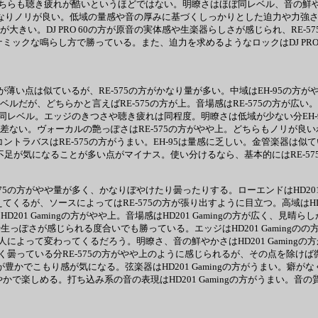
聴き疲れが酷いというほどではない。明瞭さはほぼ同レベル、音の鮮やかさはDJ
の方がかなりノリが良い。低域の量感や音の厚みに基づくしっかりとした迫力や力強さ
大きい。DJ PRO 60の方が原音の実体感や生楽器らしさが感じられ、RE-57
イナミックな鳴らし方で勝っている。また、迫力を求めるようなロックはDJ PRO
厚みが薄い点は似ているが、RE-575の方がかなり量が多い。中域はEH-95
だが、どちらかと言えばRE-575の方が上。音場感はRE-575の方が広い。EH
レベル。エッジのきつさや聴き疲れは同程度。明瞭さは低域が少ない分EH-95
大差ない。ヴォーカルの艶っぽさはRE-575の方がやや上。どちらもノリが良
トラバスはRE-575の方がうまい。EH-95は量感に乏しい。金管楽器は似
足が気になることが多い点がマイナス。使い分けるなら、基本的にはRE-575、R
はRE-575の方がやや量が多く、かなりぼやけたり曇ったりする。ローエンドはHD
えてくるが、ソースによってはRE-575の方が張り出すように目立つ。高域はHD2
01 Gamingの方がやや上。音場感はHD201 Gamingの方が広く、見晴ら
生っぽさが感じられる度合いでも勝っている。エッジはHD201 Gamingの
変わってくるだろう。明瞭さ、音の鮮やかさはHD201 Gamingの方が上。厚み
っている分RE-575の方がやや上のように感じられるが、その点を除けば微妙。
5の方が豊かでこもり感が気になる。弦楽器はHD201 Gamingの方がうまい。
鮮やかで楽しめる。打ち込み系の音の表現はHD201 Gamingの方がうまい。