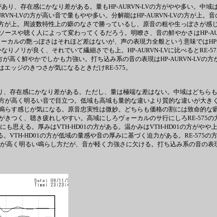
あり、存在感にかなり差がある。量もHP-AURVN-LVの方がやや多い。中域はH
-AURVN-LVの方が高い音で量もやや多い。分解能はHP-AURVN-LVの
-LVの方が上。周波数特性上の癖のなさで勝っているし、原音の粗や生っぽさが感じら
や聴く人によって変わってくるだろう。明瞭さ、音の鮮やかさはHP-AURVN
る。ヴォーカルの艶っぽさはそれほど差はないが、声の表現力全般という意味ではHP-
りノリが良く、それでいて繊細さでも上。HP-AURVN-LVに比べるとRE-575
LVの方が高く鮮やかでしかも力強い。打ち込み系の音の表現はHP-AURVN-
Vではエッジのきつさが気になるときだけRE-575。
あり、存在感にかなり差がある。ただし、量は極端な差はない。中域はどちらも
75の方が高く明るい音で目立つ。低域も高域も量的な違いより質的な違いが大きく、
で音を鳴らす感じが気になる。原音忠実性は微妙。どちらも価格の割には致命的な
5の方がきつく、聴き疲れしやすい。高域にしろヴォーカルのサ行にしろRE-5
も思える。厚みはVTH-HD01の方がある。温かみはVTH-HD01の方がや
VTH-HD01の方が低域の量感や音の厚みに基づく迫力がある。RE-575の方
方が高く明るい鳴らし方だが、音が軽く力強さに欠ける。打ち込み系の音の表現