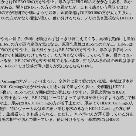
 PRO 60の方がやや上。厚みはDJ PRO 60の方がかなりある。温か
がある。響きはRE-575の方がやや豊かだが、こもり感という意味ではDJ
5の方が繊細でか細いような印象。金管楽器はDJ PRO 60の方が太く力強い。
 60の方がかなり相性が良い。使い分けるなら、ノリの良さ重視ならDJ PRO
の方がやや高い音で、低域に邪魔されずはっきり聴こえてくる。高域は質的にも量的
-95の方が頭内定位が気になる。原音忠実性はRE-575の方が上。EH-95は
の方がやや上、音の鮮やかさはRE-575の方がやや上。厚みはほぼ同レベ
いわけでも繊細なわけでもなく、ただ何となく鳴らしている印象。響きはRE-
ているが、RE-575の方がやや綺麗で明るい印象。打ち込み系の音の表現はほぼ
E-575では低域の薄い曇りが気になるならEH-95。
201 Gamingの方がしっかり出るし、全体的に見て癖のない低域。中域は基本的
01 Gamingの方がやや高く明るい音で量もやや多い。分解能はHD201
しが良い。RE-575の方が頭内定位が気になりやすい。原音忠実性はHD201
の方が若干きついが、RE-575はソースによっては中域が張り出すような感じで疲
はHD201 Gamingの方が若干上だが、厚みよりHD201 Gamingの方
特にヴォーカルは線の細い感じを求めるならHD201 Gamingの方が良
癖がなく、生楽器らしさも感じられる。ただし、RE-575の方が薄く曇っている分あ
音の質感の相性や切れで勝っている。使い分けるなら、基本的にはHD201