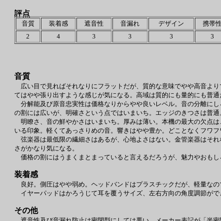
評点
音質
装着感
遮音性
音漏れ
デザイン
携帯
2
4
3
3
3
3
音質
広い目で見ればそれなりにフラットだが、質的な意味でやや高音より
てはやや張り出すような感じが気になる。高域は質的にも量的にも普通
分解能及び原音忠実性は価格なりからやや良いレベル。音の分離にし
の割には広いが、明確さという点ではいまいち。エッジのきつさは普通
明瞭さ、音の鮮やかさはいまいち。厚みは薄い。本機の最大の欠点は
いる印象。軽くてあっさりめの音。響きはやや豊か。どことなくフワフ
弦楽器は最低限の繊細さはあるが、心地よさはない。金管楽器はそれ
さがかなり気になる。
価格の割にはうまくまとまっていると言えるだろうが、魅力やおもし
装着感
良好。側圧はやや弱め。ヘッドバンドはプラスチックだが、軽量なの
イヤーパッドはかろうじて耳を覆うサイズ、左右方向の角度調節がで
その他
遮音性及び音漏れ防止は密閉型にしては悪い。メーカー表記が「半密