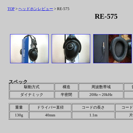
TOP
>
ヘッドホンレビュー
> RE-575
RE-575
スペック
駆動方式
構造
周波数帯域
ダイナミック
半密閉
20Hz～20kHz
重量
ドライバー直径
コードの長さ
コード
130g
40mm
1.1m
片