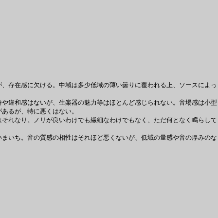
、存在感に欠ける。中域は多少低域の薄い曇りに覆われる上、ソースによっ
。
や違和感はないが、生楽器の魅力等はほとんど感じられない。音場感は小型
があるが、特に悪くはない。
それなり。ノリが良いわけでも繊細なわけでもなく、ただ何となく鳴らして
まいち。音の質感の相性はそれほど悪くないが、低域の量感や音の厚みのな