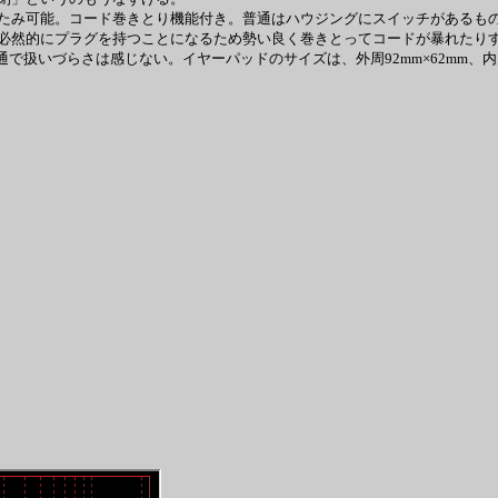
たみ可能。コード巻きとり機能付き。普通はハウジングにスイッチがあるもの
必然的にプラグを持つことになるため勢い良く巻きとってコードが暴れたり
扱いづらさは感じない。イヤーパッドのサイズは、外周92mm×62mm、内周56