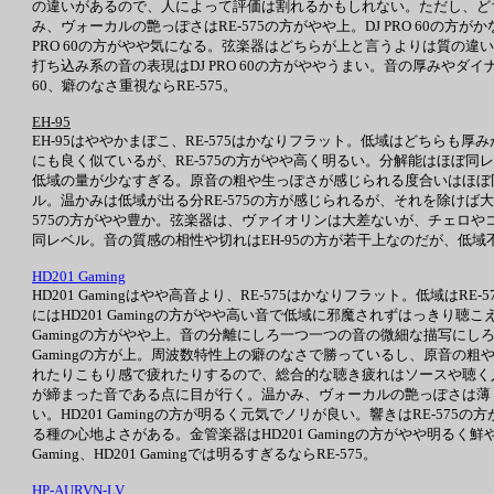
の違いがあるので、人によって評価は割れるかもしれない。ただし、どちらも
み、ヴォーカルの艶っぽさはRE-575の方がやや上。DJ PRO 60
PRO 60の方がやや気になる。弦楽器はどちらが上と言うよりは質の違いが
打ち込み系の音の表現はDJ PRO 60の方がややうまい。音の厚みやダ
60、癖のなさ重視ならRE-575。
EH-95
EH-95はややかまぼこ、RE-575はかなりフラット。低域はどちらも
にも良く似ているが、RE-575の方がやや高く明るい。分解能はほぼ同レベル
低域の量が少なすぎる。原音の粗や生っぽさが感じられる度合いはほぼ同
ル。温かみは低域が出る分RE-575の方が感じられるが、それを除けば
575の方がやや豊か。弦楽器は、ヴァイオリンは大差ないが、チェロやコン
同レベル。音の質感の相性や切れはEH-95の方が若干上なのだが、低域不
HD201 Gaming
HD201 Gamingはやや高音より、RE-575はかなりフラット。低域
にはHD201 Gamingの方がやや高い音で低域に邪魔されずはっきり聴こ
Gamingの方がやや上。音の分離にしろ一つ一つの音の微細な描写にしろHD2
Gamingの方が上。周波数特性上の癖のなさで勝っているし、原音の粗や
れたりこもり感で疲れたりするので、総合的な聴き疲れはソースや聴く人によって
が締まった音である点に目が行く。温かみ、ヴォーカルの艶っぽさは薄く曇
い。HD201 Gamingの方が明るく元気でノリが良い。響きはRE-57
る種の心地よさがある。金管楽器はHD201 Gamingの方がやや明るく
Gaming、HD201 Gamingでは明るすぎるならRE-575。
HP-AURVN-LV