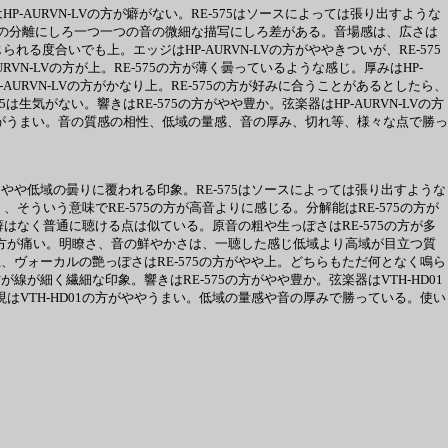
P-AURVN-LVの方が癖がない。RE-575はソースによっては張り出すような
方が上。音の分離にしろ一つ一つの音の微細な描写にしろ差がある。音場感は、広さは
れる度合いでも上。エッジはHP-AURVN-LVの方がややきついが、RE-575
-LVの方が上。RE-575の方が薄く曇っているような感じ。厚みはHP-
AURVN-LVの方がかなり上。RE-575の方が好みに合うことがあるとしたら、
は生気がない。響きはRE-575の方がやや豊か。弦楽器はHP-AURVN-LVの方
LVの方がうまい。音の質感の相性、低域の量感、音の厚み、切れ等、様々な点で勝っ
やや低域の曇りに覆われる印象。RE-575はソースによっては張り出すような
そういう意味でRE-575の方が高音よりに感じる。分解能はRE-575の方が
癖はなく普通に聴ける点は似ている。原音の粗や生っぽさはRE-575の方が多
75の方が痛い。明瞭さ、音の鮮やかさは、一聴した感じ低域より高域が目立つ質
や上、ヴォーカルの艶っぽさはRE-575の方がやや上。どちらもただ何となく鳴ら
が線が細く繊細な印象。響きはRE-575の方がやや豊か。弦楽器はVTH-HD01
はVTH-HD01の方がややうまい。低域の量感や音の厚みで勝っている。使い