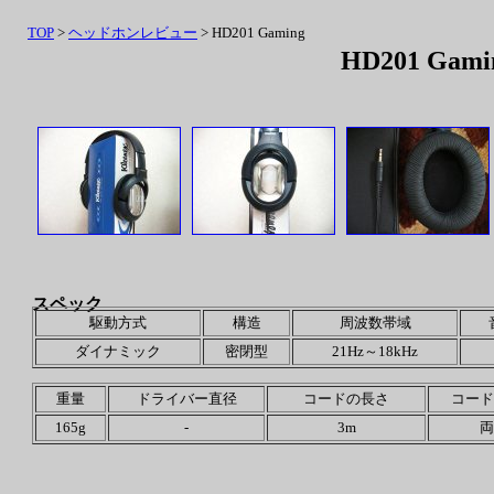
TOP
>
ヘッドホンレビュー
> HD201 Gaming
HD201 Gami
スペック
駆動方式
構造
周波数帯域
ダイナミック
密閉型
21Hz～18kHz
重量
ドライバー直径
コードの長さ
コード
165g
-
3m
両