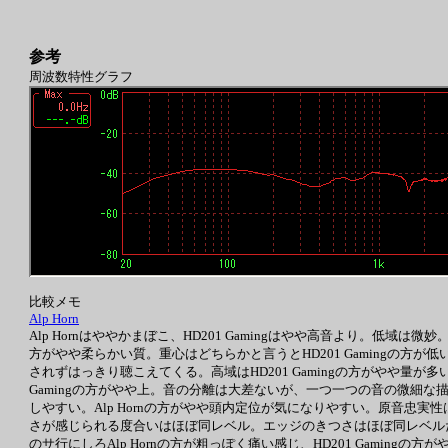
参考
周波数特性グラフ
比較メモ
Alp Horn
Alp Hornはややかまぼこ、HD201 Gamingはやや高音より。低域は微
方がやや柔らかい質。重心はどちらかと言うとHD201 Gamingの方が低い
されずはっきり聴こえてくる。高域はHD201 Gamingの方がやや量が多
Gamingの方がやや上。音の分離は大差ないが、一つ一つの音の微細な描写はH
しやすい。Alp Hornの方がやや頭内定位が気になりやすい。原音忠実性
さが感じられる度合いはほぼ同レベル。エッジのきつさはほぼ同レベルだが
のサ行にしろAlp Hornの方が粗っぽく痛い感じ、HD201 Gamingの方