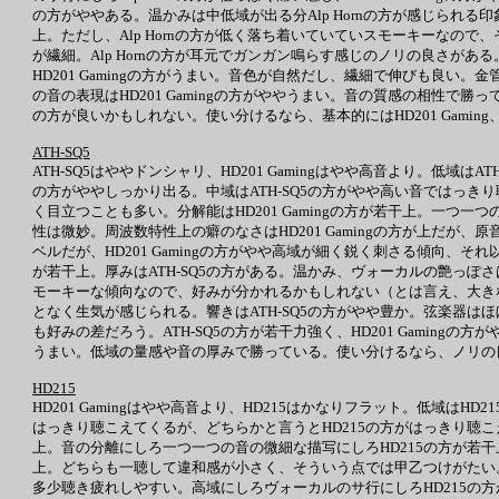
の方がややある。温かみは中低域が出る分Alp Hornの方が感じられる印
上。ただし、Alp Hornの方が低く落ち着いていていスモーキーなので、そう
が繊細。Alp Hornの方が耳元でガンガン鳴らす感じのノリの良さがある。響
HD201 Gamingの方がうまい。音色が自然だし、繊細で伸びも良い。金管楽
の音の表現はHD201 Gamingの方がややうまい。音の質感の相性で勝
の方が良いかもしれない。使い分けるなら、基本的にはHD201 Gaming、
ATH-SQ5
ATH-SQ5はややドンシャリ、HD201 Gamingはやや高音より。低域は
の方がややしっかり出る。中域はATH-SQ5の方がやや高い音ではっきり聴こ
く目立つことも多い。分解能はHD201 Gamingの方が若干上。一つ一つ
性は微妙。周波数特性上の癖のなさはHD201 Gamingの方が上だが
ベルだが、HD201 Gamingの方がやや高域が細く鋭く刺さる傾向、それ
が若干上。厚みはATH-SQ5の方がある。温かみ、ヴォーカルの艶っぽさはほ
モーキーな傾向なので、好みが分かれるかもしれない（とは言え、大きな差
となく生気が感じられる。響きはATH-SQ5の方がやや豊か。弦楽器はほぼ同
も好みの差だろう。ATH-SQ5の方が若干力強く、HD201 Gaming
うまい。低域の量感や音の厚みで勝っている。使い分けるなら、ノリの良さ重視
HD215
HD201 Gamingはやや高音より、HD215はかなりフラット。低域
はっきり聴こえてくるが、どちらかと言うとHD215の方がはっきり聴こ
上。音の分離にしろ一つ一つの音の微細な描写にしろHD215の方が若干
上。どちらも一聴して違和感が小さく、そういう点では甲乙つけがたい。
多少聴き疲れしやすい。高域にしろヴォーカルのサ行にしろHD215の方がやや