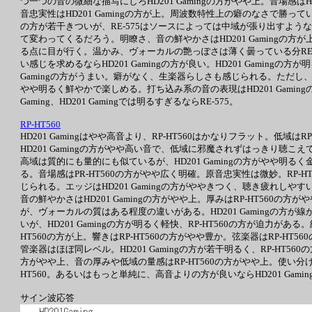
つ一つの音の微細な描写にしろHD201 Gamingの方がやや上。音場感はH
音忠実性はHD201 Gamingの方が上。周波数特性上の癖のなさで勝って
の方が若干きついが、RE-575はソースによっては中域が張り出すよ
て変わってくるだろう。明瞭さ、音の鮮やかさはHD201 Gamingの方が上。
る点に目が行く。温かみ、ヴォーカルの艶っぽさは薄く曇っている分RE
い感じを求めるならHD201 Gamingの方が良い。HD201 Gaming
Gamingの方がうまい。癖がなく、生楽器らしさも感じられる。ただし、RE
やや明るく鮮やかで楽しめる。打ち込み系の音の表現はHD201 Gami
Gaming、HD201 Gamingでは明るすぎるならRE-575。
RP-HT560
HD201 Gamingはやや高音より、RP-HT560はかなりフラット。低域
HD201 Gamingの方がやや高い音で、低域に邪魔されずはっきり
高域は質的にも量的にも似ているが、HD201 Gamingの方がやや明るく
る。音場感はPR-HT560の方がやや広く明確。原音忠実性は微妙。RP-H
じられる。エッジはHD201 Gamingの方がややきつく、聴き疲れしやす
音の鮮やかさはHD201 Gamingの方がやや上。厚みはRP-HT560
が、ヴォーカルの質はある程度の違いがある。HD201 Gamingの方が
いが、HD201 Gamingの方が明るく軽快、RP-HT560の方が迫力があ
HT560の方が上。響きはRP-HT560の方がやや豊か。弦楽器はRP-HT
管楽器はほぼ同レベル。HD201 Gamingの方が若干明るく、RP-HT5
方がやや上、音の厚みや低域の量感はRP-HT560の方がやや上。使い分け
HT560。あるいはもっと単純に、高音よりの方が良いならHD201 Gam
サイン波応答