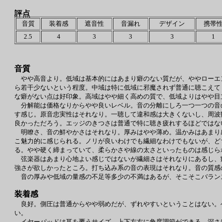
評点
音質
装着感
遮音性
音漏れ
デザイン
携帯
2.5
4
3
3
3
1
音質
やや高音より。低域は基本的にはあまり癖のない質だが、ややローエ
ら若干少ないという程度。中域は特に低域に邪魔されず普通に聴こえて
な癖がない点は好印象。高域はやや細く高めの質で、低域よりはやや目
分解能は価格なりからやや良いレベル。音の分離にしろ一つ一つの音
す感じ。原音忠実性はそれなり。一聴して違和感は大きくないし、周波
良かっただろう。エッジのきつさは普通で特に聴き疲れするほどではな
明瞭さ、音の鮮やかさはそれなり。厚みはやや薄め。温かみはあまり
こ魅力的に感じられる。ノリが良いわけでも繊細なわけでもないが、ど
る。やや硬く締まっていて、柔らかさや線の太さといったものは感じら
弦楽器はあまり心地よい感じではないが繊細さはそれなりにあるし、
強さが欲しかったところ。打ち込み系の音の表現はそれなり。音の質感
音の厚みや低域の量感の不足等多少の不満はあるが、そこそこバラン
装着感
良好。側圧は普通からやや弱めだが、ずれやすいということはない。
い。
イヤーパッドは耳を覆うサイズ、上下左右に角度調節ができる。深さ