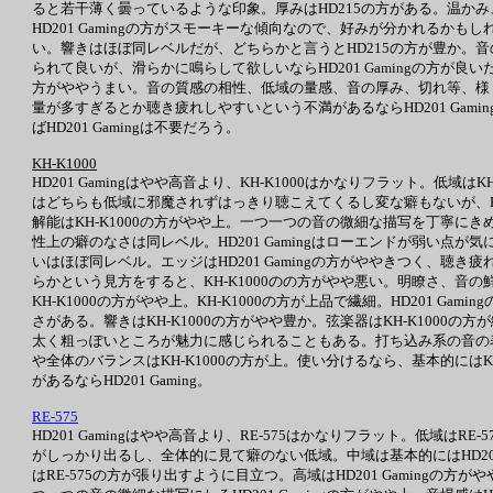
ると若干薄く曇っているような印象。厚みはHD215の方がある。温かみ
HD201 Gamingの方がスモーキーな傾向なので、好みが分かれるか
い。響きはほぼ同レベルだが、どちらかと言うとHD215の方が豊か。音
られて良いが、滑らかに鳴らして欲しいならHD201 Gamingの方が良
方がややうまい。音の質感の相性、低域の量感、音の厚み、切れ等、様々
量が多すぎるとか聴き疲れしやすいという不満があるならHD201 Gami
ばHD201 Gamingは不要だろう。
KH-K1000
HD201 Gamingはやや高音より、KH-K1000はかなりフラット。低域
はどちらも低域に邪魔されずはっきり聴こえてくるし変な癖もないが、HD20
解能はKH-K1000の方がやや上。一つ一つの音の微細な描写を丁寧にき
性上の癖のなさは同レベル。HD201 Gamingはローエンドが弱い点が
いはほぼ同レベル。エッジはHD201 Gamingの方がややきつく、
らかという見方をすると、KH-K1000のの方がやや悪い。明瞭さ、音の
KH-K1000の方がやや上。KH-K1000の方が上品で繊細。HD201 G
さがある。響きはKH-K1000の方がやや豊か。弦楽器はKH-K1000の方が
太く粗っぽいところが魅力に感じられることもある。打ち込み系の音の表現
や全体のバランスはKH-K1000の方が上。使い分けるなら、基本的にはK
があるならHD201 Gaming。
RE-575
HD201 Gamingはやや高音より、RE-575はかなりフラット。低域はR
がしっかり出るし、全体的に見て癖のない低域。中域は基本的にはHD20
はRE-575の方が張り出すように目立つ。高域はHD201 Gamingの方