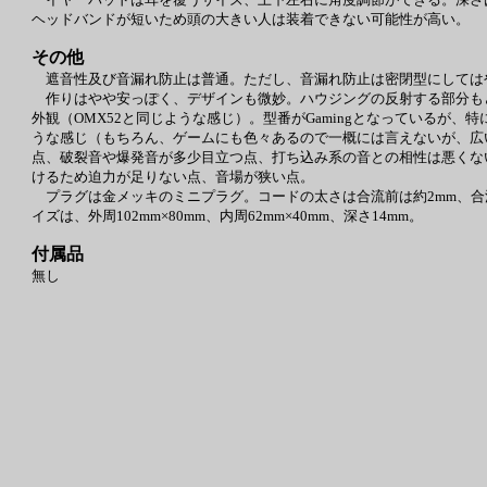
ヘッドバンドが短いため頭の大きい人は装着できない可能性が高い。
その他
遮音性及び音漏れ防止は普通。ただし、音漏れ防止は密閉型にしては
作りはやや安っぽく、デザインも微妙。ハウジングの反射する部分も
外観（OMX52と同じような感じ）。型番がGamingとなっているが
うな感じ（もちろん、ゲームにも色々あるので一概には言えないが、広
点、破裂音や爆発音が多少目立つ点、打ち込み系の音との相性は悪くな
けるため迫力が足りない点、音場が狭い点。
プラグは金メッキのミニプラグ。コードの太さは合流前は約2mm、合流
イズは、外周102mm×80mm、内周62mm×40mm、深さ14mm。
付属品
無し