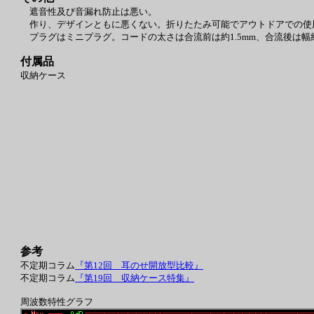
遮音性及び音漏れ防止は悪い。
作り、デザインともに悪くない。折りたたみ可能でアウトドアでの使
プラグはミニプラグ。コードの太さは合流前は約1.5mm、合流後は幅約3
付属品
収納ケース
参考
不定期コラム
『第12回 耳のせ開放型比較』
不定期コラム
『第19回 収納ケース特集』
周波数特性グラフ