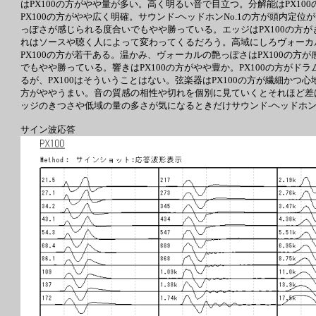
はPX100の方がやや量が多い。高く明るい音で目立つ。分解能はPX1
PX100の方がやや広く明確。サウンド-ヘッドホンNo.1の方が頭内定
っぽさが感じられる度合いでもやや勝っている。エッジはPX100の方が
れはソースや聴く人によって変わってくるだろう。高域にしろヴォーカルの
PX100の方が若干ある。温かみ、ヴォーカルの艶っぽさはPX100の方
でもやや勝っている。響きはPX100の方がやや豊か。PX100の方がド
るが、PX100はそういうことはない。弦楽器はPX100の方が繊細かつ心
方がややうまい。音の質感の相性や切れを個別に見ていくとそれほど差はな
ッジのきつさや低域の量の多さが気になるときだけサウンド-ヘッドホンN
サイン波応答