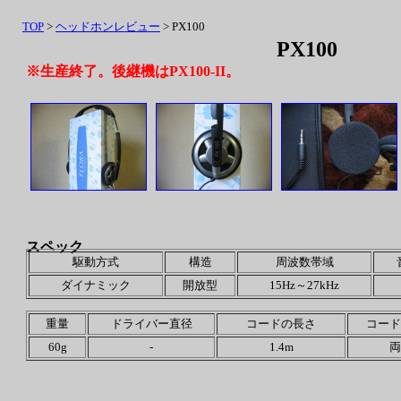
TOP
>
ヘッドホンレビュー
> PX100
PX100
※生産終了。後継機はPX100-II。
スペック
駆動方式
構造
周波数帯域
ダイナミック
開放型
15Hz～27kHz
重量
ドライバー直径
コードの長さ
コード
60g
-
1.4m
両