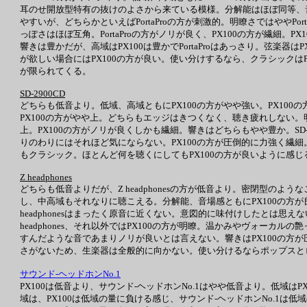
耳のせ開放型特有の抜けのよさから来ている模様。分解能はほぼ同等、音場
やすいが、どちらかといえばPortaProの方が刺激的。明瞭さではややPo
っぽさはほぼ互角。PortaProの方がノリが良く、PX100の方が繊細。P
響きは豊かだが、高域はPX100は豊かでPortaProはあっさり。弦楽器は
が欲しい場合にはPX100の方が良い。使い分けするなら、クラシックはPX1
が限られてくる。
SD-2900CD
どちらも低音より。低域、高域ともにPX100の方がやや強い。PX10
PX100の方がやや上。どちらもエッジはきつくなく、聴き疲れしない。
上。PX100の方がノリが良くしかも繊細。響きはどちらもやや豊か。SD
りのわりにはそれほど気にならない。PX100の方が圧倒的に力強く繊細
もクラシック。ほとんど何を聴くにしてもPX100の方が良いように感じ
Z headphones
どちらも低音よりだが、Z headphonesの方が低音より。密閉型の
し、中高域もそれなりに聴こえる。分解能、音場感ともにPX100の方が
headphonesはまったく原音に近くない。意図的に味付けしたとは
headphones、それ以外ではPX100の方が明瞭。温かみやヴォーカルの艶
すんだような音であまりノリが良いとは言えない。響きはPX100の方が圧倒
さがないため、生楽器は全般的に向かない。使い分けるならポップスとロックを
サウンド-ヘッドホンNo.1
PX100は低音より、サウンド-ヘッドホンNo.1はやや低音より。低域
域は、PX100は低域の量に負ける感じ、サウンド-ヘッドホンNo.1は