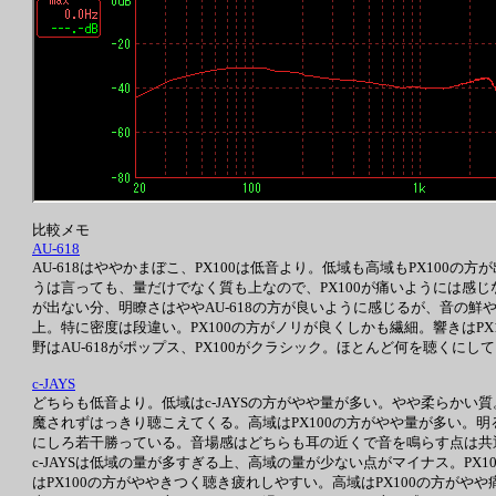
比較メモ
AU-618
AU-618はややかまぼこ、PX100は低音より。低域も高域もPX100の
うは言っても、量だけでなく質も上なので、PX100が痛いようには感じ
が出ない分、明瞭さはややAU-618の方が良いように感じるが、音の鮮や
上。特に密度は段違い。PX100の方がノリが良くしかも繊細。響きはPX
野はAU-618がポップス、PX100がクラシック。ほとんど何を聴くにし
c-JAYS
どちらも低音より。低域はc-JAYSの方がやや量が多い。やや柔らかい質
魔されずはっきり聴こえてくる。高域はPX100の方がやや量が多い。明
にしろ若干勝っている。音場感はどちらも耳の近くで音を鳴らす点は共通し
c-JAYSは低域の量が多すぎる上、高域の量が少ない点がマイナス。PX
はPX100の方がややきつく聴き疲れしやすい。高域はPX100の方がや