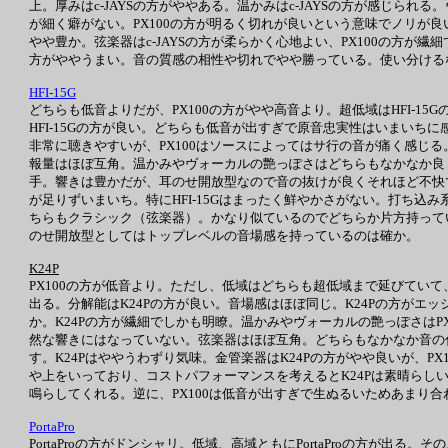
上。厚みはc-JAYSの方がややある。温かみはc-JAYSの方が感じられる
が細く癖がない。PX100の方が明るく切れが良いという意味でノリが良い。
やや豊か。弦楽器はc-JAYSの方が柔らかく心地よい、PX100の方が繊
方がややうまい。音の質感の相性や切れでやや勝っている。使い分けるなら
HFI-15G
どちらも低音よりだが、PX100の方がやや高音より。超低域はHFI-15
HFI-15Gの方が良い。どちらも低音が出すぎで原音忠実性はいまい
非常に聴きやすいが、PX100はソースによってはサ行の音が痛く感じる
報量はほぼ互角。温かみやヴォーカルの艶っぽさはどちらもなかなか良く
手。響きは豊かだが、耳のせ開放型なので音の抜けが良くそれほど不快
が足りずいまいち。特にHFI-15Gはまったく鮮やかさがない。打ち込
ちらもクラシック（弦楽器）。かなり似ているのでどちらか片方持っていれ
のせ開放型としてはトップレベルの音場感を持っているのは確か。
K24P
PX100の方が低音より。ただし、低域はどちらも超低域まで延びていて
出る。分解能はK24Pの方が良い。音場感はほぼ同じ。K24Pの方がエ
か。K24Pの方が繊細でしかも明瞭。温かみやヴォーカルの艶っぽさは
然な響きにはなっていない。弦楽器はほぼ互角。どちらもなかなか音の伸
す。K24Pはややうわずり気味。金管楽器はK24Pの方がやや良いが、P
や上をいっており、コストパフォーマンスを考えるとK24Pは素晴らし
鳴らしてくれる。逆に、PX100は低音が出すぎで生ぬるいためあまり合
PortaPro
PortaProの方がドンシャリ。低域、高域ともにPortaProの方が