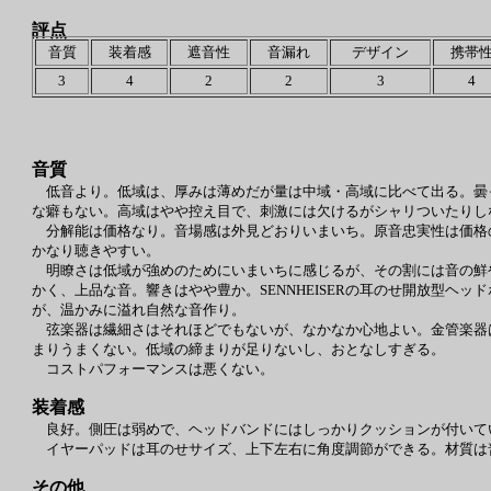
評点
音質
装着感
遮音性
音漏れ
デザイン
携帯
3
4
2
2
3
4
音質
低音より。低域は、厚みは薄めだが量は中域・高域に比べて出る。曇
な癖もない。高域はやや控え目で、刺激には欠けるがシャリついたりし
分解能は価格なり。音場感は外見どおりいまいち。原音忠実性は価格の割
かなり聴きやすい。
明瞭さは低域が強めのためにいまいちに感じるが、その割には音の鮮
かく、上品な音。響きはやや豊か。SENNHEISERの耳のせ開放型
が、温かみに溢れ自然な音作り。
弦楽器は繊細さはそれほどでもないが、なかなか心地よい。金管楽器
まりうまくない。低域の締まりが足りないし、おとなしすぎる。
コストパフォーマンスは悪くない。
装着感
良好。側圧は弱めで、ヘッドバンドにはしっかりクッションが付いて
イヤーパッドは耳のせサイズ、上下左右に角度調節ができる。材質は
その他