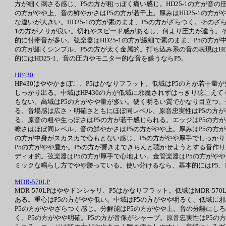
方が細く刺さる感じ、P5の方が粗っぽく痛い感じ。HD25-1の方が音の
の方がやや上、音の鮮やかさはP5の方が若干上。厚みはHD25-1の
な違いが大きい。HD25-1の方が素のまま、P5の方がざらつく。その
1の方がノリが良い。切れやスピード感があるし、何より圧力が違う。そ
的に付帯音が多い。弦楽器はHD25-1の方が繊細で素のまま、P5の方が
の方が細くシンプル、P5の方が太く金属的。打ち込み系の音の表現はH
的にはHD25-1、音の圧力やモニター的な音を嫌うならP5。
HP430
HP430はややかまぼこ、P5はかなりフラット。低域はP5の方が若干
しっかり出る。中域はHP430の方が低域に邪魔されずはっきり聴こえて
もない。高域はP5の方がやや量が多い。硬く明るい質でかなり目立つ。
る。音場感は広さ・明確さともにほぼ同レベル。原音忠実性はP5の方が
る。原音の粗や生っぽさはP5の方が若干感じられる。エッジはP5の方
瞭さはほぼ同レベル、音の鮮やかさはP5の方がやや上。厚みはP5の方が
の方が中身がスカスカで心もとない感じ、P5の方がやや厚手でしっかり
P5の方がやや豊か。P5の方が響きまできちんと聴かせようとする音作り
ディオ的。弦楽器はP5の方が厚手で心地よい。金管楽器はP5の方がや
ミックな鳴らし方でやや勝っている。使い分けるなら、基本的にはP5、P
MDR-570LP
MDR-570LPはややドンシャリ、P5はかなりフラット。低域はMDR-5
ある。重心はP5の方がやや低い。中域はP5の方がやや明るく、低域に
P5の方がややざらつく感じ。分解能はP5の方がやや上。音の分離にしろ
く、P5の方がやや明確。P5の方が音像がシャープ。原音忠実性はP5