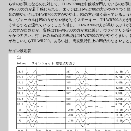
らすのが気になるのに対して、TH-WR700は中低域が凹んでいるのが
WR700の方が若干感じられる。エッジはTH-WR700の方がややきつ
音の鮮やかさはTH-WR700の方がやや上。P5の方が薄く曇っているよ
ル。ヴォーカルはP5の方がやや癖がなくスモーキー、TH-WR700の方
くするすると流れていってしまう感じ。TH-WR700の方が鳴りっぷり
P5の方が自然だが、質感はTH-WR700の方が素に近い。ヴァイオリン等
かかつ力強い。打ち込み系の音の表現はTH-WR700の方がややうまい
が欲しいならTH-WR700。あるいは、周波数特性上の凹凸のなさやまとま
サイン波応答