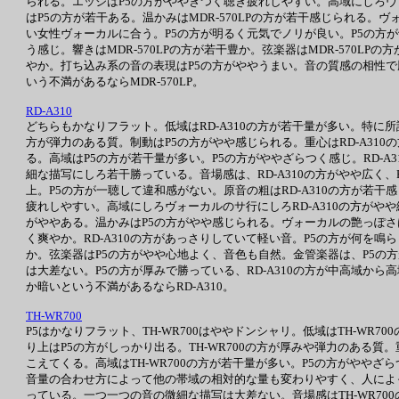
られる。エッジはP5の方がややきつく聴き疲れしやすい。高域にしろヴ
はP5の方が若干ある。温かみはMDR-570LPの方が若干感じられる。ヴ
い女性ヴォーカルに合う。P5の方が明るく元気でノリが良い。P5の方が
う感じ。響きはMDR-570LPの方が若干豊か。弦楽器はMDR-570L
やか。打ち込み系の音の表現はP5の方がややうまい。音の質感の相性で
いう不満があるならMDR-570LP。
RD-A310
どちらもかなりフラット。低域はRD-A310の方が若干量が多い。特に所謂
方が弾力のある質。制動はP5の方がやや感じられる。重心はRD-A310
る。高域はP5の方が若干量が多い。P5の方がややざらつく感じ。RD-
細な描写にしろ若干勝っている。音場感は、RD-A310の方がやや広く、
上。P5の方が一聴して違和感がない。原音の粗はRD-A310の方が若干
疲れしやすい。高域にしろヴォーカルのサ行にしろRD-A310の方がやや
がややある。温かみはP5の方がやや感じられる。ヴォーカルの艶っぽさは微
く爽やか。RD-A310の方があっさりしていて軽い音。P5の方が何を鳴
か。弦楽器はP5の方がやや心地よく、音色も自然。金管楽器は、P5の方
は大差ない。P5の方が厚みで勝っている、RD-A310の方が中高域か
か暗いという不満があるならRD-A310。
TH-WR700
P5はかなりフラット、TH-WR700はややドンシャリ。低域はTH-WR
り上はP5の方がしっかり出る。TH-WR700の方が厚みや弾力のある質。
こえてくる。高域はTH-WR700の方が若干量が多い。P5の方がややざ
音量の合わせ方によって他の帯域の相対的な量も変わりやすく、人によっ
っている。一つ一つの音の微細な描写は大差ない。音場感はTH-WR70