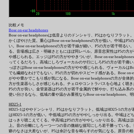
比較メモ
Bose on-ear headphones
Bose on-ear headphonesは低音よりのドンシャリ、P5はかなりフラット。低域は
かくぼやけた質。重心はBose on-ear headphonesの方が低い
い。Bose on-ear headphonesの方が若干線が細い、P5の方
る。音場感は広さ・明確さともにほぼ同レベル。原音忠実性はP5の方がやや上。B
や感じられる。エッジはP5の方がややきついが、Bose on-ear he
ってくるだろう。高域にしろヴォーカルのサ行にしろP5の方が若干痛い
っぽさはBose on-ear headphonesの方がやや感じられる。ヴォーカル
でも繊細なわけでもない。P5の方が切れやスピード感がある。Bose on-ear he
がやや豊かでこもり感が気になる。Bose on-ear headphonesの方が全体
方が生楽器らしさが感じられる。チェロやコントラバスを心地よく聴きたいならB
P5の方が良い。金管楽器はP5の方が若干金属的で鮮やか。打ち込み系
使い分けるなら、低域の量や温かみ重視ならBose on-ear headphone
HD25-1
HD25-1はややドンシャリ、P5はかなりフラット。低域はHD25-1の
はHD25-1の方が低い。中低域はP5の方がややしっかり出る。中域はど
はっきり聴こえてくる。中高域はP5の方がややしっかり出る。高域はほぼ同
上。音の分離にしろ一つ一つの音の微細な描写にしろ若干勝っている。音場
癖のなさは大差ないが、P5は余計な音を鳴らすのが気になる。原音の粗や生