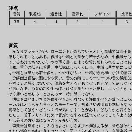
評点
音質
装着感
遮音性
音漏れ
デザイン
携帯
3.5
4
4
3
4
3
音質
かなりフラットだが、ローエンドが落ちているという意味では若干高
感じられることもある。低域は中域と同量から若干少なめ。中低域から
ているわけでもないが、やや薄く曇ったような質に感じられることはあ
印象。重心の低さは普通。中低域はしっかり出る。中域は基本的には低
は中域と同量から若干多め。やや線が太い。中域から高域にかけて幅広
分解能は価格の割にやや悪い。音の分離にしろ一つ一つの音の微細な
を考えると悪くはないが、価格を考えるともう少し何とかして欲しかっ
が気になる。原音の粗や生っぽさは必要量といった感じ。エッジのきつ
ぽく痛いと感じることはあるが、特に酷くはない。
明瞭さはいまいちと評価すべきかそれなりと評価すべきか迷うところ
ーカルはどちらかと言うとスモーキーで、明るさや透明感を求めるなら
質感としてはややざらつく点が気になることがある。どちらかと言うと
ただし、若干メリハリに欠け音がするすると流れていってしまうような
りは曇りの方が気になることが多い印象。
弦楽器は繊細さにしろ心地よさにしろ多少不満はあるが、音色はそれ
きたい場合にも特に良くはないが、同じくらい向いている。金管楽器は