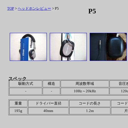
TOP
>
ヘッドホンレビュー
> P5
P5
スペック
駆動方式
構造
周波数帯域
音圧
-
-
10Hz～20kHz
120
重量
ドライバー直径
コードの長さ
コード
195g
40mm
1.2m
片