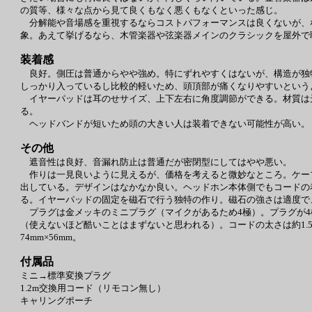
の質等、様々な点から見て良くもなく悪くもなくといった感じ。
分解能や音場感を重視するならコストパフォーマンスは良くないが、
象。あえて挙げるなら、木管楽器や弦楽器メインのクラシックを屋外で
装着感
良好。側圧は普通からやや強め。特にずれやすくはないが、構造が独
しっかり入っているし比較的軽いため、頭頂部が痛くなりやすいという
イヤーパッドは耳のせサイズ、上下左右に角度調節ができる。材質は
る。
ヘッドバンドが短いため頭の大きい人は装着できない可能性が高い。
その他
遮音性は良好、音漏れ防止は普通だが密閉型にしてはやや悪い。
作りは一見良いように見えるが、価格を考えると微妙なところ。ケー
出している。デザインはなかなか良い。ヘッドホン本体側でもコードの着脱
る。イヤーパッドの固定を磁石で行う独特の作り。磁石の強さは適度で
プラグは金メッキのミニプラグ（マイクがあるため4極）。プラグが4
（使えないほど酷いことはまずないと思われる）。コードの太さは約1.
74mm×56mm。
付属品
ミニ→標準変換プラグ
1.2m交換用コード（リモコン無し）
キャリングポーチ