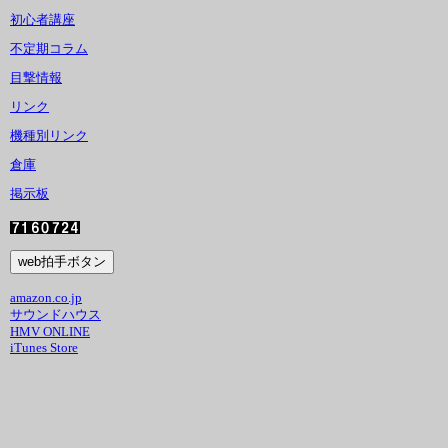
初心者講座
不定期コラム
目撃情報
リンク
機種別リンク
倉庫
掲示板
amazon.co.jp
サウンドハウス
HMV ONLINE
iTunes Store