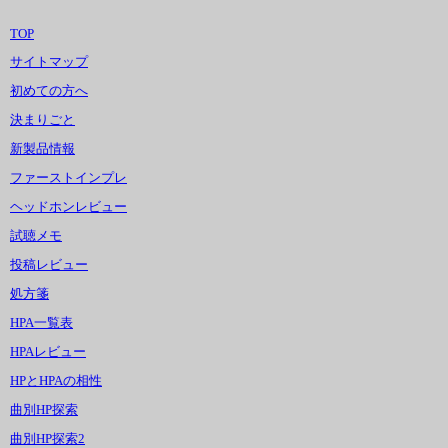
TOP
サイトマップ
初めての方へ
決まりごと
新製品情報
ファーストインプレ
ヘッドホンレビュー
試聴メモ
投稿レビュー
処方箋
HPA一覧表
HPAレビュー
HPとHPAの相性
曲別HP探索
曲別HP探索2