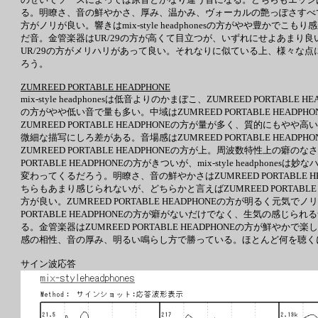
る。明瞭さ、音の鮮やかさ、厚み、温かみ、ヴォーカルの艶っぽさすべて微
方がノリが良い。響きはmix-style headphonesの方がやや豊か
だ音。金管楽器はUR/29の方が高くて目立つが、いずれにせよあまり
UR/29の方がメリハリがあって良い。それなりに似ている上、様々な点について微妙
ろう。
ZUMREED PORTABLE HEADPHONE
mix-style headphonesは低音よりのかまぼこ、ZUMREED PORTAB
の方がやや低い音で量も多い。中域はZUMREED PORTABLE HEADPHO
ZUMREED PORTABLE HEADPHONEの方が量が多く、質的にもやや
微細な描写にしろ差がある。音場感はZUMREED PORTABLE HEADPHO
ZUMREED PORTABLE HEADPHONEの方が上。周波数特性上
PORTABLE HEADPHONEの方がきついが、mix-style head
変わってくるだろう。明瞭さ、音の鮮やかさはZUMREED PORTABLE HE
ちらもあまり感じられないが、どちらかと言えばZUMREED PORTABLE H
方が良い。ZUMREED PORTABLE HEADPHONEの方が明るく元気でノリ
PORTABLE HEADPHONEの方が癖がないだけでなく、生気の感じられる
る。金管楽器はZUMREED PORTABLE HEADPHONEの方が鮮やかで
感の相性、音の厚み、明るい鳴らし方で勝っている。ほとんど何を聴くにしてもZ
サイン波応答