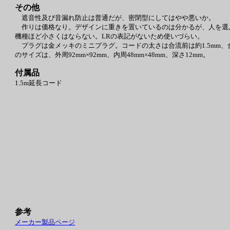
その他
遮音性及び音漏れ防止は普通だが、密閉型にしてはやや悪いか。
作りは価格なり。デザインに重きを置いているのは分かるが、人を選
機種ほど小さくはならない。LRの表記がないため使いづらい。
プラグは金メッキのミニプラグ。コードの太さは合流前は約1.5mm、合
のサイズは、外周92mm×92mm、内周48mm×48mm、深さ12mm。
付属品
1.5m延長コード
参考
メーカー製品ページ