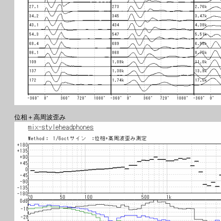
位相＋高周波歪み