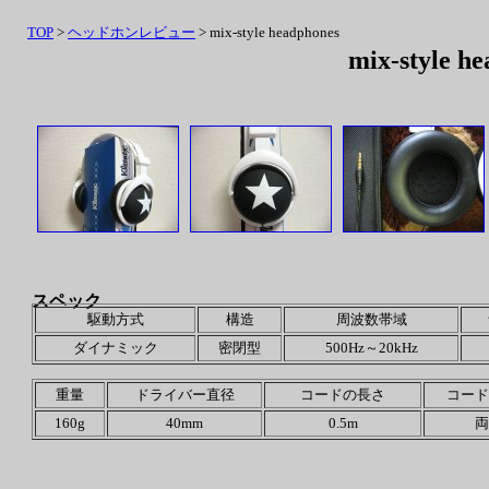
TOP
>
ヘッドホンレビュー
> mix-style headphones
mix-style h
スペック
駆動方式
構造
周波数帯域
ダイナミック
密閉型
500Hz～20kHz
重量
ドライバー直径
コードの長さ
コード
160g
40mm
0.5m
両