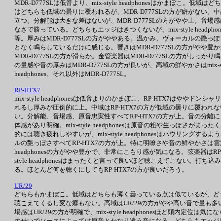
MDR-D777SLは低音より、mix-style headphonesはかまぼ
はどちらも低域の曇りに覆われるが、MDR-D777SLの方が癖がない。中高域はM
立つ。分解能は大きな差はないが、MDR-D777SLの方がやや上。音場感は
なさで勝っている。どちらもエッジはきつくないが、mix-style hea
等。厚みはMDR-D777SLの方がややある。温かみ、ヴォーカルの艶っ
となく鳴らしているだけに感じる。響きはMDR-D777SLの方がやや豊
MDR-D777SLの方が滑らか。金管楽器はMDR-D777SLの方が
の量感や音の厚みはMDR-D777SLの方が良いが、高域の鮮やかさはmix-sty
headphones、それ以外はMDR-D777SL。
RP-HTX7
mix-style headphonesは低音よりのかまぼこ、RP-HTX7は
れるし厚みが圧倒的に上。中域はRP-HTX7の方が低域の曇りに覆われ
い。分解能、音場感、原音忠実性すべてRP-HTX7の方が上。音の分離にし
体感があり明確。mix-style headphonesは原音の粗や生っぽさが
的には聴き疲れしやすいが、mix-style headphonesはハウリン
ルの艶っぽさすべてRP-HTX7の方が上。特に明瞭さや音の鮮やかさは雲泥の
headphonesの方がやや豊かで、非常にこもり感が気になる。弦楽器はRP
style headphonesはまったくと言って良いほど聴こえてこない。
る。ほとんど何を聴くにしてもRP-HTX7の方が良いだろう。
UR/29
どちらもかまぼこ。低域はどちらも薄く曇っている点は似ているが、どちらかと言う
聴こえてくるし変な癖もない。高域はUR/29の方がやや高い音で量も多
場感はUR/29の方が明確で、mix-style headphonesほど頭内定位は気
のせいでソースによっては原音とかなり違う音になる。どちらもエッジはきつくな