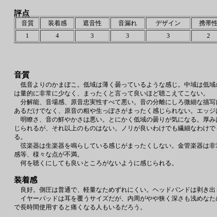
評点
音質
装着感
遮音性
音漏れ
デザイン
携帯
1
4
3
3
3
2
音質
低音よりのかまぼこ。低域は薄く曇っているような感じ。中域は低域
は量的に非常に少なく、まったくと言って良いほど聴こえてこない。
分解能、音場感、原音忠実性すべて悪い。音の分離にしろ微細な描写
あるだけでなく、原音の粗や生っぽさがまったく感じられない。エッジ
明瞭さ、音の鮮やかさは悪い。とにかく低域の曇りが気になる。厚み
じられるが、それ以上のものはない。ノリが良いわけでも繊細なわけで
る。
弦楽器は生楽器を鳴らしている感じがまったくしない。金管楽器は非
感等、様々な点が不満。
何を聴くにしても良いところがないように感じられる。
装着感
良好。側圧は普通で、軽量なためずれにくい。ヘッドバンドは剥き出
イヤーパッドは耳を覆うサイズだが、内周がやや狭く深さも浅めなた
で長時間使用すると痛くなる人もいるだろう。