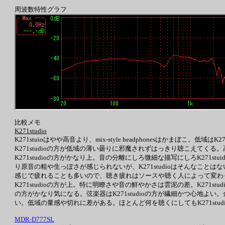
周波数特性グラフ
比較メモ
K271studio
K271stuioはやや高音より、mix-style headphonesはかまぼ
K271studioの方が低域の薄い曇りに邪魔されずはっきり聴こえてくる
K271studioの方がかなり上。音の分離にしろ微細な描写にしろK271stuido
り原音の粗や生っぽさが感じられないが、K271studioはそんなことはない。K2
感じで疲れることも多いので、聴き疲れはソースや聴く人によって変わ
K271studioの方が上。特に明瞭さや音の鮮やかさは雲泥の差。K271stud
の方がかなり気になる。弦楽器はK271studioの方が繊細かつ心地よい。金管
い。低域の量感や切れに差がある。ほとんど何を聴くにしてもK271stud
MDR-D777SL