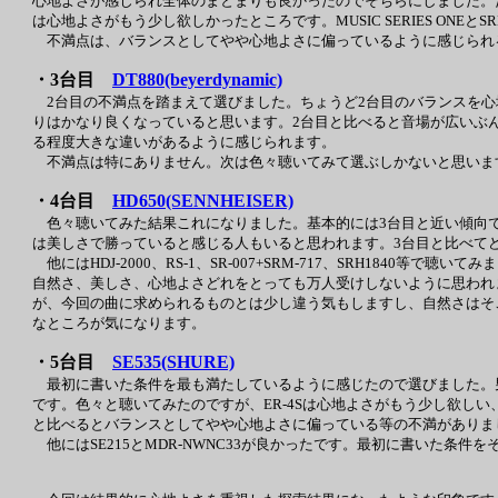
心地よさが感じられ全体のまとまりも良かったのでそちらにしました。ただし、美
は心地よさがもう少し欲しかったところです。MUSIC SERIES ON
不満点は、バランスとしてやや心地よさに偏っているように感じられ
・3台目
DT880(beyerdynamic)
2台目の不満点を踏まえて選びました。ちょうど2台目のバランスを心
りはかなり良くなっていると思います。2台目と比べると音場が広いぶ
る程度大きな違いがあるように感じられます。
不満点は特にありません。次は色々聴いてみて選ぶしかないと思いま
・4台目
HD650(SENNHEISER)
色々聴いてみた結果これになりました。基本的には3台目と近い傾向
は美しさで勝っていると感じる人もいると思われます。3台目と比べて
他にはHDJ-2000、RS-1、SR-007+SRM-717、SRH1840等
自然さ、美しさ、心地よさどれをとっても万人受けしないように思われます。
が、今回の曲に求められるものとは少し違う気もしますし、自然さはそこ
なところが気になります。
・5台目
SE535(SHURE)
最初に書いた条件を最も満たしているように感じたので選びました。
です。色々と聴いてみたのですが、ER-4Sは心地よさがもう少し欲しい、I
と比べるとバランスとしてやや心地よさに偏っている等の不満がありま
他にはSE215とMDR-NWNC33が良かったです。最初に書いた条件