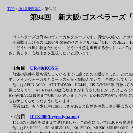
TOP
>
曲別HP探索2
> 第94回
第94回 新大阪/ゴスペラーズ「
ゴスペラーズは日本のヴォーカルグループです。男性5人組で、アカ
今回取り上げるのは2004年発表のベストアルバム「G10」のDisc2
「どういう風に聴きたいか」「どういう点を重視するか」については
さ、美しさ、心地よさを重視したいと思います。
・1台目
UR/40(KOSS)
前述の条件を最も満たしているように感じたので選びました。どの点
す。メインヴォーカルとコーラスが良く馴染んでいて、全体としてリラ
他にはAPHN-AC30、ATH-TAD500、HD449、HS-AVNLV2
気になります。ATH-TAD500は心地よさがもう少し欲しかったとこ
HS-AVNLV2は最後までUR/40と迷いましたが、UR/40の方が
もおかしくなかったように思います。
不満点は、もう少し声に生っぽさがあると自然さや美しさが更に良く
・2台目
DTX900(beyerdynamic)
1台目の不満点を踏まえて選びました。この点についてはある程度改善
他にはES-HF300、HP-AURVN-LV、K612PRO、MUSIC SERIES