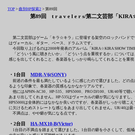
TOP
>
曲別HP探索2
> 第89回
第89回 t r a v e l e r s/第二文芸部「KI
第二文芸部はゲーム「キラ☆キラ」に登場する架空のロックバンドです
はヴォーカル、ギター、ベース、ドラムスです。
今回取り上げるのは2008年発表のアルバム「KIRA☆KIRA SHOW
「どういう風に聴きたいか」「どういう点を重視するか」については
感じを出してくれること、各楽器をしっかり鳴らしてくれることを重視
・1台目
MDR-V6(SONY)
前述の条件を最も満たしているように感じたので選びました。どの点
るような印象で、各楽器の質感もなかなかリアルです。
他にはAPHN-AC30、HP-535、HPS5000、PRO DJ100、UR
あまり出してくれません。HP-535はヴォーカルの癖が気になります
HPS5000は全体的にはなかなか良いのですが、各楽器がしっかり聴こえ
に欠けるためストレートな感じをあまり出してくれません。UR/40は
不満点は、やや癖が気になる点です。
・2台目
HA-MX10-B(Victor)
1台目の不満点を踏まえて選びました。1台目の癖を小さくして、低域