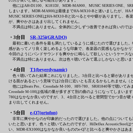
の方が良いと感じる可能性があります。
他にはAH-D1100、K181DJ、MDR-MA900、MUSIC SERIES 
しまいます。MDR-MA900は最後までHA-MX10-Bと迷いましたが
MUSIC SERIES ONEはHA-MX10-Bと比べるとやや癖がありま
が、爽やかさはあまり出してくれません。
不満点は特にありません。全体的に少しずつ改善できれば良いのでは
・3台目
SR-325i(GRADO)
最初に書いた条件を最も満たしているように感じたので選びました。
感があってノリ良く楽しめるような印象で、各楽器の質感もなかなかリア
今回のようにバンドサウンドを爽やかに鳴らして欲しいというケースな
不満点は特にありません。次は色々聴いてみて選ぶしかないと思いま
・4台目
T1(beyerdynamic)
色々聴いてみた結果これになりました。3台目と比べると癖がありませ
ける面があるという意味では2台目に近いとも言えるかもしれません（
他にはBeats Pro、Crossfade M-100、HFI-780、SRH184
Crossfade M-100は低域の量が多すぎて別の曲のようになってし
780はなかなか良いのですが、3、4台目と比べると密閉型でかつ音が硬
まり出してくれません。
・5台目
e-Q7(ortofon)
非常に爽やかなのが印象的だったので選びました。他の点についても
いたと思います。色々と聴いてみたのですが、HiDefJax AcousticS
い、MDR-EX1000はなかなか良いもののe-Q7と比べると爽やかさ