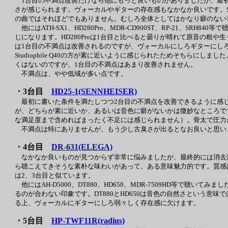
1台目の不満点改善だけなら他にもっと良いものがありましたが、最初
さが感じられます。ヴォーカルやギターの存在感もなかなか良いです。Stu
の曲ではそれほどでもありません。むしろ全体としてはかなり癖のない
他にはATH-SX1、HD280Pro、MDR-CD900ST、RP-21、SR
じになります。HD280Proは1台目と比べると曇りが晴れて原音の粗や
は1台目の不満点は改善されるのですが、ヴォーカルにしろギターにしろやや弱々
Studiophile Q40の方が素に近いように感じられたためそちらにし
くはないのですが、1台目の不満点はあまり改善されません。
不満点は、やや低域が多い点です。
・3台目
HD25-1(SENNHEISER)
最初に書いた条件を満たしつつ2台目の不満点を改善できるように感じ
が、どちらが素に近いか、あるいは音色に癖がないかは微妙なところです
な満足度まで含めればまったく不足には感じられません）。骨太で圧力
不満点は特にありませんが、もう少し古臭さが出るとなお良いと思い
・4台目
DR-631(ELEGA)
なかなか良いものが見つからず非常に悩みましたが、最終的には消去
ら聴こえてきそうな素朴な味わいがあって、ある意味魅力的です。質感
は2、3台目と似ています。
他にはAH-D5000、DT880、HD650、MDR-7509HD等で聴い
るのが合わない印象です。DT880とHD650は音色の自然さという意味
る上、ヴォーカルにギターにしろ弱々しく存在感に欠けます。
・5台目
HP-TWF11R(radius)