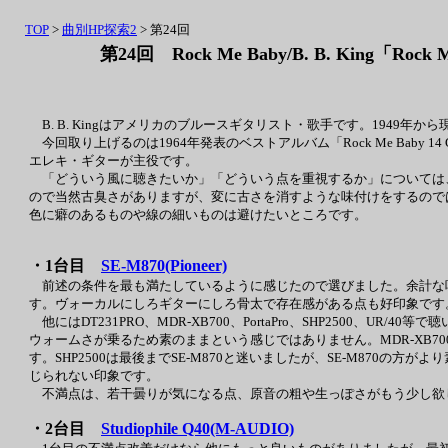
TOP
>
曲別HP探索2
> 第24回
第24回 Rock Me Baby/B. B. King「Rock M
B. B. Kingはアメリカのブルースギタリスト・歌手です。1949
今回取り上げるのは1964年発表のベストアルバム「Rock Me Baby 14 
エレキ・ギターが主役です。
「どういう風に聴きたいか」「どういう点を重視するか」については
ので当然古臭さがありますが、変に古さを消すような味付けをするので
色に癖のあるものや線の細いものは避けたいところです。
・1台目
SE-M870(Pioneer)
前述の条件を最も満たしているように感じたので選びました。余計な
す。ヴォーカルにしろギターにしろ骨太で存在感がある点も好印象です
他にはDT231PRO、MDR-XB700、PortaPro、SHP2500、UR/
ウォームさが乗るため素のままという感じではありません。MDR-XB70
す。SHP2500は最後までSE-M870と迷いましたが、SE-M870の
じられない印象です。
不満点は、若干曇りが気になる点、原音の粗や生っぽさがもう少し欲
・2台目
Studiophile Q40(M-AUDIO)