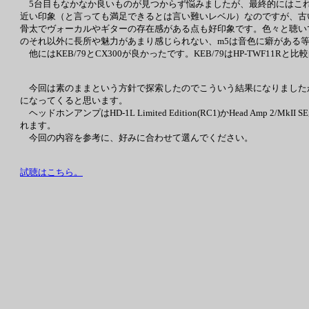
5台目もなかなか良いものが見つからず悩みましたが、最終的にはこれになりました。質
近い印象（と言っても満足できるとは言い難いレベル）なのですが、古い
骨太でヴォーカルやギターの存在感がある点も好印象です。色々と聴いてみ
のそれ以外に長所や魅力があまり感じられない、m5は音色に癖がある
他にはKEB/79とCX300が良かったです。KEB/79はHP-TWF1
今回は素のままという方針で探索したのでこういう結果になりましたが、味
になってくると思います。
ヘッドホンアンプはHD-1L Limited Edition(RC1)かHead 
れます。
今回の内容を参考に、好みに合わせて選んでください。
試聴はこちら。