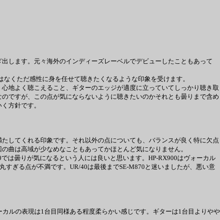
出します。元々海外のインディーズレーベルでデビューしたこともあって
屈ではなくただ感性に身を任せて聴きたくなるような印象を受けます。
心地よく聴こえること、ギターのエッジが適度に立っていてしっかり聴き取
なのですが、この点が気にならないように聴きたいのかそれとも曇りまで含め
いく方針です。
たしてくれる印象です。それ以外の点についても、バランスが良く特に欠点
今回の曲は高域が少なめなこともあってかほとんど気になりません。
M870では曇りが気になるという人には良いと思います。HP-RX900はヴォーカル
すぎる点が不満です。UR/40は最後までSE-M870と迷いましたが、悪い意
カルの表現は1台目同様ある程度柔らかい感じです。ギターは1台目よりやや