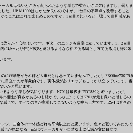
のですが、ヴォーカルは低いところが削られたような感じで柔らかさに欠けますし、曇りま
ました。HP-M1000はなかなか良いのですが、1台目の不満点を改善すること
爽やかでこれはこれで楽しめるのですが、1台目と比べると一聴して違和感があ
は柔らかく心地よいです。ギターのエッジも適度に立っています。1、2台目
体的にゆったり伸び伸びと聴けるような余裕のある鳴らし方である点も好印象
います。
動感がそれほど大事だとは思っていませんでしたが、PROline750で聴
常に目立つのが印象的です。実体感がありエッジもしっかり立っています。当
ないかと思います。
通っているような感じが気になります。K701は最後までDT880と迷いましたが、
で独特の相性が良さがあるのも確かで、人によってはK701が最も良いと感じるの
な感じで、すべての音が主張してこないような鳴らし方です。RS-1は音その
ッジ、曲全体の一体感どれも平均以上だと思います。色々と聴いてみたので
らしている感じが気になる、m5はヴォーカルが不自然な上に低域が変に目立つ、