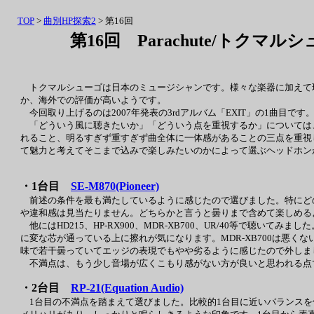
TOP
>
曲別HP探索2
> 第16回
第16回 Parachute/トクマル
トクマルシューゴは日本のミュージシャンです。様々な楽器に加えて
か、海外での評価が高いようです。
今回取り上げるのは2007年発表の3rdアルバム「EXIT」の1曲
「どういう風に聴きたいか」「どういう点を重視するか」については
れること、明るすぎず重すぎず曲全体に一体感があることの三点を重視
て魅力と考えてそこまで込みで楽しみたいのかによって選ぶヘッドホン
・1台目
SE-M870(Pioneer)
前述の条件を最も満たしているように感じたので選びました。特にど
や違和感は見当たりません。どちらかと言うと曇りまで含めて楽しめるよ
他にはHD215、HP-RX900、MDR-XB700、UR/40等で聴いて
に変な芯が通っている上に擦れが気になります。MDR-XB700は悪くな
味で若干曇っていてエッジの表現でもやや劣るように感じたので外しま
不満点は、もう少し音場が広くこもり感がない方が良いと思われる点
・2台目
RP-21(Equation Audio)
1台目の不満点を踏まえて選びました。比較的1台目に近いバランスを