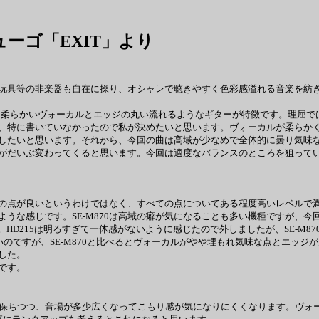
シューゴ「EXIT」より
玩具等の非楽器も自在に操り、オシャレで聴きやすく色彩感溢れる音楽を紡ぎ
目です。柔らかいヴォーカルとエッジの丸い流れるようなギターが特徴です。理
、特に書いていなかったので私が決めたいと思います。ヴォーカルが柔らかく
したいと思います。それから、今回の曲は高域が少なめで全体的に曇り気味
がだいぶ変わってくると思います。今回は適度なバランスのところを狙って
の点が良いというわけではなく、すべての点についてある程度高いレベルで満
うな感じです。SE-M870は高域の癖が気になることも多い機種ですが、
みました。HD215は明るすぎて一体感がないように感じたので外しましたが、SE-
いのですが、SE-M870と比べるとヴォーカルがやや埋もれ気味な点とエッジが丸
した。
です。
保ちつつ、音場が多少広くなってこもり感が気になりにくくなります。ヴォー