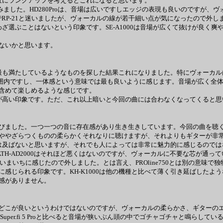
直にランクアップを考えるとこれになると思います。
1000等で聴いてみました。HD280Proは、音場は広いですしエッジの表現も良い
までRP-21と迷いましたが、ヴォーカルの線が若干細い点が気になったので外し
ざ選ぶことはないという印象です。SE-A1000は音場が広くて抜けが良く
ないかと思います。
も満たしているようなものを探した結果これになりました。特にヴォーカル
範囲内ですし、一体感という意味では最も良いように感じます。音場が広く全
含めて楽しめるような感じです。
が高い印象です。ただ、これ以上暗いと今回の曲には合わなくなってくると思
した。一つ一つの音に存在感があり生き生きしています。今回の曲を聴くのに躍
ややざらつくものの柔らかくそれなりに聴けますが、それよりもギターが非
は及ばないと思いますが、それでも人によっては非常に魅力的に感じるのでは
ました。ATH-AD2000はそれほど悪くはないのですが、ヴォーカルに不要な芯が
現もいまいちに感じたので外しました。とは言え、PROline750とは別の意味
感じられる印象です。KH-K1000は他の機種と比べて薄く引き延ばしたよう
感がありません。
どこが良いというわけではないのですが、ヴォーカルの柔らかさ、ギターのエ
ののSuper.fi 5 Proと比べると音場が狭いぶん頭の中でゴチャゴチャと鳴