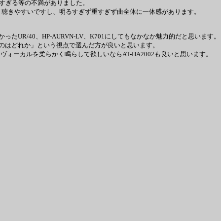
が重すぎる等の不満がありました。
かく聴きやすいですし、明るすぎず重すぎず曲全体に一体感があります。
UR/40、HP-AURVN-LV、K701にしてもなかなか魅力的だと思い
のはどれか」という視点で選んだ方が良いと思います。
いますが、ヴォーカルを柔らかく鳴らして欲しいならAT-HA2002も良いと思います。