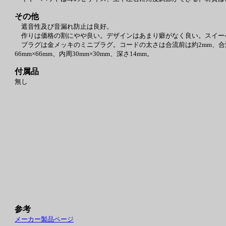
その他
遮音性及び音漏れ防止は良好。
作りは価格の割にやや良い。デザインはあまり癖がなく良い。スイー
プラグは金メッキのミニプラグ。コードの太さは合流前は約2mm、合流
66mm×66mm、内周30mm×30mm、深さ14mm。
付属品
無し
参考
メーカー製品ページ