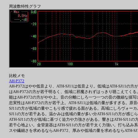
周波数特性グラフ
比較メモ
AH-P372
AH-P372はやや低音より、ATH-SJ11は低音より。低域はATH-SJ11
はAH-P372の方が若干明るく、低域に邪魔されずはっきり聴こえてくる
能はAH-P372の方がやや上。音の分離にしろ一つ一つの音の微細な描写
忠実性はAH-P372の方が若干上。ATH-SJ11は低域の量が多すぎる
SJ11の方が低域の量やこもり感で疲れる面がある。高域にしろヴォーカル
SJ11の方が若干ある。温かみは低域の量が多い分ATH-SJ11の方が感
ATH-SJ11の方が低域に基づく迫力や力強さがある。響きはATH-SJ11
若干心地よい。金管楽器はATH-SJ11の方が若干太く力強い。打ち込み
スや繊細さを求めるならAH-P372、厚みや低域の量を求めるならATH-SJ