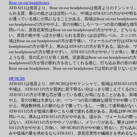
Bose on-ear headphones
ATH-SJ11は低音より、Bose on-ear headphonesは低音よりのドンシャ
られる質。重心の低さはほぼ同レベル。中域はATH-SJ11の方がやや明
が通っている感じが気になることがある。高域はBose on-ear headphones
ear headphonesの方がやや上。音の分離にしろ一つ一つの音の微細な描写
同レベル。原音忠実性はBose on-ear headphonesの方がやや上。どち
い。原音の粗や生っぽさが感じられる度合いはほぼ同レベル。エッジの
域はBose on-ear headphonesの方が若干痛い、ヴォーカルのサ行はATH
headphonesの方が若干上。厚みはATH-SJ11の方が若干ある。温かみ、ヴォー
ear headphonesの方が聴きやすい。ATH-SJ11の方がややノリが良い。響きはBo
ような音。音の広がりが良く自然。弦楽器はBose on-ear headphon
headphonesの方が音の割れ方を出してくれる感じ。打ち込み系の音の
Bose on-ear headphones、Bose on-ear headphonesでは
HP-NC80
ATH-SJ11は低音より、HP-NC80はややドンシャリ。低域はATH-SJ
中域は、ATH-SJ11の方が質的に若干明るい分はっきり聴こえてくるの
ATH-SJ11の方が不要な芯が通っている感じが気になることがある。高域は
や上。音の分離は大差ないが、一つ一つの音の微細な描写でやや勝っている
が上。周波数特性上の癖のなさで勝っているし、一聴して違和感がない
ATH-SJ11の方が低域の量やこもり感で疲れる面がある。高域はHP-
同レベル。厚みはATH-SJ11の方がややある。温かみ、ヴォーカルの艶っ
ばない。ATH-SJ11の方がややノリが良い。メリハリがある。響きはHP-
SJ11の方がやや太く力強い、HP-NC80の方がやや細く明るい。打ち込
みや低域の量を求めるならATH-SJ11、原音忠実性や繊細さを求めるならHP