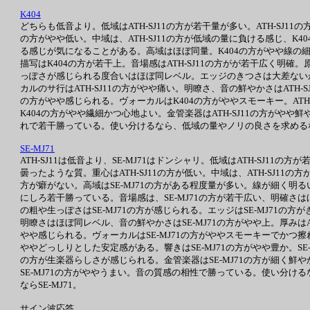
K404
どちらも低音より。低域はATH-SJ11の方が若干量が多い。ATH-SJ1
の方がやや低い。中域は、ATH-SJ11の方が低域の量に負ける感じ、K4
る感じが気になることがある。高域はほぼ同量。K404の方がやや線の細
描写はK404の方が若干上。音場感はATH-SJ11の方がが若干広く明
っぽさが感じられる度合いはほぼ同レベル。エッジのきつさは大差ないが
カルのサ行はATH-SJ11の方がやや痛い。明瞭さ、音の鮮やかさはATH-
の方がやや感じられる。ヴォーカルはK404の方がややスモーキー。ATH-
K404の方がやや繊細かつ心地よい。金管楽器はATH-SJ11の方がやや
れで若干勝っている。使い分けるなら、低域の量やノリの良さを求めるならA
SE-MJ71
ATH-SJ11は低音より、SE-MJ71はドンシャリ。低域はATH-SJ11の
曇ったような質。重心はATH-SJ11の方が低い。中域は、ATH-SJ11の
方が癖がない。高域はSE-MJ71の方がある程度量が多い。線が細く明る
にしろ若干勝っている。音場感は、SE-MJ71の方が若干広い、明確さは
の粗や生っぽさはSE-MJ71の方が感じられる。エッジはSE-MJ71の
明瞭さはほぼ同レベル、音の鮮やかさはSE-MJ71の方がやや上。厚みはA
やや感じられる。ヴォーカルはSE-MJ71の方がややスモーキーでかつ擦れ
ややどっしりとした安定感がある。響きはSE-MJ71の方がやや豊か。SE-M
の方が生楽器らしさが感じられる。金管楽器はSE-MJ71の方が細く
SE-MJ71の方がややうまい。音の質感の相性で勝っている。使い分ける
ならSE-MJ71。
サイン波応答