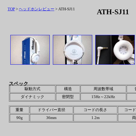
TOP
>
ヘッドホンレビュー
> ATH-SJ11
ATH-SJ11
スペック
駆動方式
構造
周波数帯域
ダイナミック
密閉型
15Hz～22kHz
重量
ドライバー直径
コードの長さ
コード
90g
36mm
1.2m
両