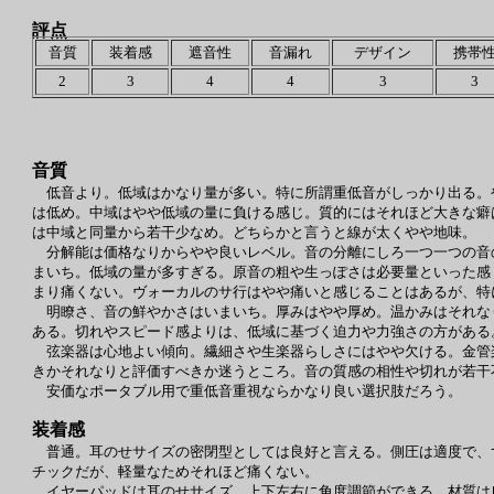
評点
音質
装着感
遮音性
音漏れ
デザイン
携帯
2
3
4
4
3
3
音質
低音より。低域はかなり量が多い。特に所謂重低音がしっかり出る。
は低め。中域はやや低域の量に負ける感じ。質的にはそれほど大きな癖
は中域と同量から若干少なめ。どちらかと言うと線が太くやや地味。
分解能は価格なりからやや良いレベル。音の分離にしろ一つ一つの音
まいち。低域の量が多すぎる。原音の粗や生っぽさは必要量といった感
まり痛くない。ヴォーカルのサ行はやや痛いと感じることはあるが、特
明瞭さ、音の鮮やかさはいまいち。厚みはやや厚め。温かみはそれな
ある。切れやスピード感よりは、低域に基づく迫力や力強さの方がある
弦楽器は心地よい傾向。繊細さや生楽器らしさにはやや欠ける。金管
きかそれなりと評価すべきか迷うところ。音の質感の相性や切れが若干
安価なポータブル用で重低音重視ならかなり良い選択肢だろう。
装着感
普通。耳のせサイズの密閉型としては良好と言える。側圧は適度で、
チックだが、軽量なためそれほど痛くない。
イヤーパッドは耳のせサイズ、上下左右に角度調節ができる。材質は