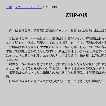
TOP
>
ファーストインプレ
> ZHP-019
ZHP-019
作りは価格なり。装着感は普通のイヤホン。遮音性及び音漏れ防止は
音は価格なり。やや高音より。低域はやや量が少ない。存在感はあまり
はやや明るく、低域に邪魔されずはっきり聴こえてくる。高域は中域と
分解能は価格なりからやや良いレベル。音の分離にしろ一つ一つの音の
す感じで頭内定位が気になりやすい。原音忠実性はいまいちと評価すべ
はそれなりに感じられる。エッジのきつさは普通で、聴き疲れは特に問
くはない。
明瞭さ、音の鮮やかさはそれなりと評価すべきかなかなか良いと評価す
ノリが良いわけでも繊細なわけでもない。響きは適度からややあっさり
弦楽器は心地よさよりは繊細さの方が感じられる印象。金管楽器はそれ
通。
低域の歪みや頭内定位が気にならない人にとっては悪くない機種だろ