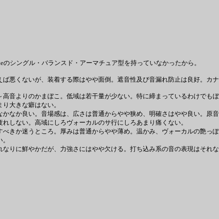
toneのシングル・バランスド・アーマチュア型を持っていなかったから。
ば悪くないが、装着する際はやや面倒。遮音性及び音漏れ防止は良好。カナ
高音よりのかまぼこ。低域は若干量が少ない。特に締まっているわけでもぼ
まり大きな癖はない。
かなか良い。音場感は、広さは普通からやや狭め、明確さはやや良い。原音
疲れしない。高域にしろヴォーカルのサ行にしろあまり痛くない。
べきか迷うところ。厚みは普通からやや薄め。温かみ、ヴォーカルの艶っぽ
い。
なりに鮮やかだが、力強さにはやや欠ける。打ち込み系の音の表現はそれな