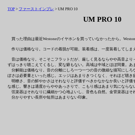
TOP
>
ファーストインプレ
> UM PRO 10
UM PRO 10
買った理由は最近Westoneのイヤホンを買っていなかったから。Wes
作りは価格なり。コードの着脱が可能。装着感は、一度装着してしまえ
音は価格なり。そこそこフラットだが、厳しく見るならやや高音より～
ずはっきり聴こえてくるし、変な癖もない。高域は中域とほぼ同量。あ
分解能は価格なり。音の分離にしろ一つ一つの音の微細な描写にしろな
ぽさは必要量といった感じ。エッジはあまりきつくなく、それほど聴き
明瞭さ、音の鮮やかさはそれなりと評価すべきかなかなか良いと評価す
な感じ。響きは適度からややあっさりで、こもり感はあまり気にならな
弦楽器はそれなりに繊細かつ心地よいし、音色も自然。金管楽器はそれ
分かりやすい長所や短所はあまりない印象。