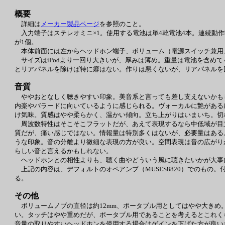
概要
詳細は
メーカー製品ページ
を参照のこと。
入力端子はステレオミニ×1。使用する電池は単4乾電池4本。連続動作
が1個。
本体前面には左からヘッドホン端子、ボリューム（電源スイッチ兼用
サイズはiPodより一回り大きいが、厚みは薄め。重量は電池を含めても
とリアパネルを除けば特に癖はない。作りは悪くないが、リアパネルを
音質
ややおとなしく聴きやすい印象。美音系と言っても差し支えないかも
内楽やバラードに向いているように感じられる。ヴォーカルに艶がある
け気味。質感はやや柔らかく、温かい傾向。立ち上がりはいまいち。切
周波数特性はそこそこフラットだが、あえて表現するなら中低域が目
質だが、痛い感じではない。情報量は特別多くはないが、必要量はある
うな印象。音の分離より微細な表現の方が良い。空間表現は音の広がり
らしい音と言えるかもしれない。
ヘッドホンとの相性よりも、聴く曲やどういう風に聴きたいかが大事
上記の内容は、デフォルトのオペアンプ（MUSES8820）でのもの。
る。
その他
ボリュームノブの直径は約12mm、ポータブル用としてはやや大きめ
い。タッチはやや重めだが、ポータブル用であることを考えるとこれく
音量の取りやすいヘッドホンを使用する場合はゲインを下げた方が良い