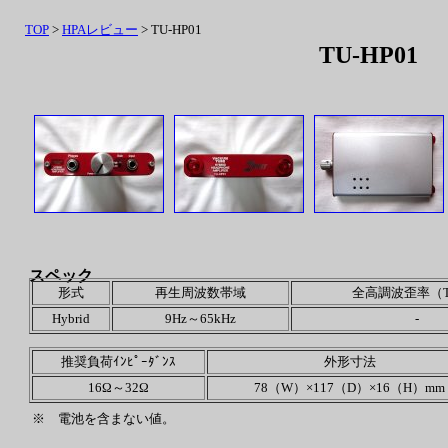
TOP
>
HPAレビュー
> TU-HP01
TU-HP01
スペック
形式
再生周波数帯域
全高調波歪率（T
Hybrid
9Hz～65kHz
-
推奨負荷ｲﾝﾋﾟｰﾀﾞﾝｽ
外形寸法
16Ω～32Ω
78（W）×117（D）×16（H）mm
※ 電池を含まない値。