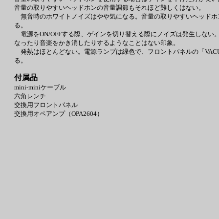
音量の取りやすいヘッドホンの音量調節もそれほど難しくはない。
無音時のホワイトノイズはやや気になる。音量の取りやすいヘッドホン（例え
る。
電源をON/OFFする際、ゲインを切り替える際にノイズは発生しな
なったり音楽をかき消したりするようなことはない印象。
発熱はほとんどない。電源ランプは緑色で、フロントパネルの「VACU
る。
付属品
mini-miniケーブル
六角レンチ
交換用フロントパネル
交換用オペアンプ（OPA2604）