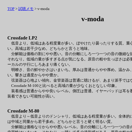
TOP
>
試聴メモ
> v-moda
v-moda
Crossfade LP2
低音より。低域はある程度量が多い。ぼやけたり曇ったりする質。重心
い。高域は若干少なめ。どちらかと言うと地味。
分解能は価格の割にやや悪い。音の分離にしろ一つ一つの音の微細な描
それなり。低域の量が多すぎる点が気になる。原音の粗や生っぽさは必
ーカルのサ行にしろあまり痛くない。
明瞭さ、音の鮮やかさはいまいち。厚みは普通からやや厚め。温かみ、
い。響きは適度からやや豊か。
弦楽器は心地よい傾向。金管楽器は普通に聴けるが、あまり派手では
Crossfade M-100と比べると高域の量が少なくおとなしい印象。
装着感は普通からやや良いレベル。側圧は普通。イヤーパッドは耳を覆
装着できない可能性が高い。
Crossfade M-80
低音より～低音よりのドンシャリ。低域はある程度量が多い。全体的に
は中域と同量から若干多め。どちらかと言うと硬く明るい質。
分解能は価格なりからやや悪いレベル。音の分離にしろ一つ一つの音の