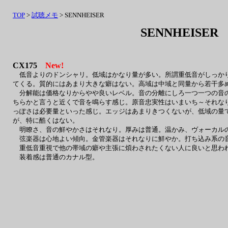
TOP
>
試聴メモ
> SENNHEISER
SENNHEISER
CX175
New!
低音よりのドンシャリ。低域はかなり量が多い。所謂重低音がしっかり
てくる。質的にはあまり大きな癖はない。高域は中域と同量から若干多
分解能は価格なりからやや良いレベル。音の分離にしろ一つ一つの音の
ちらかと言うと近くで音を鳴らす感じ。原音忠実性はいまいち～それな
っぽさは必要量といった感じ。エッジはあまりきつくないが、低域の量
が、特に酷くはない。
明瞭さ、音の鮮やかさはそれなり。厚みは普通。温かみ、ヴォーカルの
弦楽器は心地よい傾向。金管楽器はそれなりに鮮やか。打ち込み系の
重低音重視で他の帯域の癖や主張に煩わされたくない人に良いと思わ
装着感は普通のカナル型。