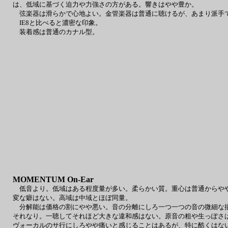
は、低域に基づく迫力や力強さの方がある。響きはやや豊か。
弦楽器は滑らかで心地よい。金管楽器は普通に聴けるが、あまり派手
IE8と比べると濃密な印象。
装着感は普通のカナル型。
MOMENTUM On-Ear
低音より。低域はある程度量が多い。柔らかい質。重心は普通からやや
変な癖はない。高域は中域とほぼ同量。
分解能は価格の割にやや悪い。音の分離にしろ一つ一つの音の微細な描
それなり。一聴してそれほど大きな違和感はない。原音の粗や生っぽさ
ヴォーカルのサ行にしろやや痛いと感じることはあるが、特に酷くはな