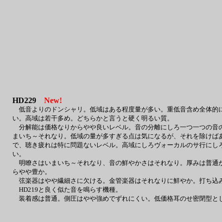
HD229
New!
低音よりのドンシャリ。低域はある程度量が多い。重低音含め全体的に
い。高域は若干多め。どちらかと言うと硬く明るい質。
分解能は価格なりからやや良いレベル。音の分離にしろ一つ一つの音の
まいち～それなり。低域の量が多すぎる点は気になるが、それを除けば
で、聴き疲れは特に問題ないレベル。高域にしろヴォーカルのサ行にし
い。
明瞭さはいまいち～それなり、音の鮮やかさはそれなり。厚みは普通か
らやや豊か。
弦楽器はやや繊細さに欠ける。金管楽器はそれなりに鮮やか。打ち込
HD219と良く似た音を鳴らす機種。
装着感は普通。側圧はやや強めでずれにくい。低価格耳のせ密閉型とし