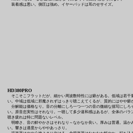
装着感は悪い。側圧は強め。イヤーパッドは耳のせサイズ。
HD380PRO
そこそこフラットだが、細かい周波数特性には癖がある。低域は若干量
い。中域は低域に邪魔されずはっきり聴こえてくるが、質的にはやや癖
分解能は価格なり。音の分離にしろ一つ一つの音の微細な描写にしろそ
い。原音忠実性はそれなり。一聴して多少違和感はあるが、全体のバラ
聴き疲れは特に問題ないレベル。
明瞭さ、音の鮮やかさはそれなり～なかなか良い。厚みは普通。温かみ
い。響きは適度からややあっさり。