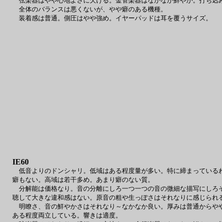
弦楽器はやや心地よさに欠ける。金管楽器はなかなか鮮やか。打ち込
全体のバランスは悪くないが、やや癖のある機種。
装着感は普通。側圧はやや強め。イヤーパッドは耳を覆うサイズ。
IE60
低音よりのドンシャリ。低域はある程度量が多い。特に締まっているわ
癖もない。高域は若干多め。あまり癖のない質。
分解能は価格なり。音の分離にしろ一つ一つの音の微細な描写にしろそ
聴して大きな違和感はない。原音の粗や生っぽさはそれなりに感じられ
明瞭さ、音の鮮やかさはそれなり～なかなか良い。厚みは普通からやや
ある程度両立している。響きは適度。