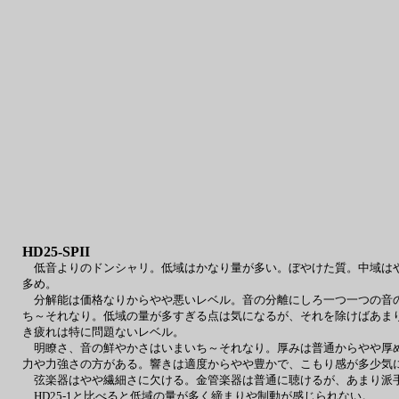
HD25-SPII
低音よりのドンシャリ。低域はかなり量が多い。ぼやけた質。中域はや
多め。
分解能は価格なりからやや悪いレベル。音の分離にしろ一つ一つの音の
ち～それなり。低域の量が多すぎる点は気になるが、それを除けばあま
き疲れは特に問題ないレベル。
明瞭さ、音の鮮やかさはいまいち～それなり。厚みは普通からやや厚め
力や力強さの方がある。響きは適度からやや豊かで、こもり感が多少気
弦楽器はやや繊細さに欠ける。金管楽器は普通に聴けるが、あまり派
HD25-1と比べると低域の量が多く締まりや制動が感じられない。