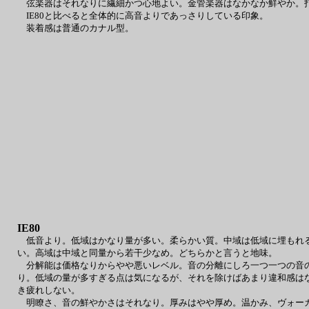
弦楽器はそれなりに繊細かつ心地よい。金管楽器はなかなか鮮やか。
IE80と比べると全体的に高音よりであっさりしている印象。
装着感は普通のカナル型。
IE80
低音より。低域はかなり量が多い。柔らかい質。中域は低域に埋もれる
い。高域は中域と同量から若干少なめ。どちらかと言うと地味。
分解能は価格なりからやや悪いレベル。音の分離にしろ一つ一つの音の
り。低域の量が多すぎる点は気になるが、それを除けばあまり違和感は
き疲れしない。
明瞭さ、音の鮮やかさはそれなり。厚みはやや厚め。温かみ、ヴォーカ