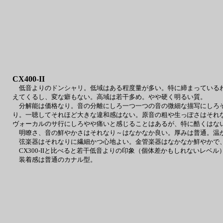
CX400-II
低音よりのドンシャリ。低域はある程度量が多い。特に締まっているわ
えてくるし、変な癖もない。高域は若干多め。やや硬く明るい質。
分解能は価格なり。音の分離にしろ一つ一つの音の微細な描写にしろそ
り。一聴してそれほど大きな違和感はない。原音の粗や生っぽさはそれ
ヴォーカルのサ行にしろやや痛いと感じることはあるが、特に酷くはな
明瞭さ、音の鮮やかさはそれなり～はなかなか良い。厚みは普通。温か
弦楽器はそれなりに繊細かつ心地よい。金管楽器はなかなか鮮やかで、
CX300-IIと比べると若干低音よりの印象（個体差かもしれないレベル
装着感は普通のカナル型。