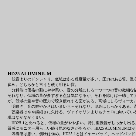
HD25 ALUMINIUM
低音よりのドンシャリ。低域はある程度量が多い。圧力のある質。重心
多め。どちらかと言うと硬く明るい質。
分解能は価格の割にやや悪い。音の分離にしろ一つ一つの音の微細な描
それなり。低域の量が多すぎる点は気になるが、それを除けば一聴して
が、低域の量や音の圧力で聴き疲れする面がある。高域にしろヴォーカ
明瞭さ、音の鮮やかさはいまいち～それなり。厚みはしっかりある。温
弦楽器はやや繊細さに欠ける。ヴァイオリンよりもチェロに向いている
現はなかなかうまい。
HD25-1と比べると、低域の量がやや多い。特に重低音がしっかり出る
質感にモニター用らしい飾り気のなさがあるが、HD25 ALUMINIU
装着感は悪い。側圧は強め。HD25-1とはイヤーパッド、ヘッドパッド