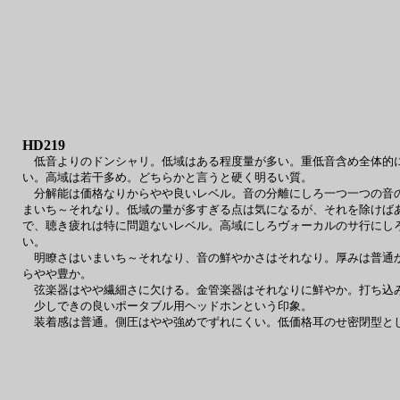
HD219
低音よりのドンシャリ。低域はある程度量が多い。重低音含め全体的に
い。高域は若干多め。どちらかと言うと硬く明るい質。
分解能は価格なりからやや良いレベル。音の分離にしろ一つ一つの音の
まいち～それなり。低域の量が多すぎる点は気になるが、それを除けば
で、聴き疲れは特に問題ないレベル。高域にしろヴォーカルのサ行にし
い。
明瞭さはいまいち～それなり、音の鮮やかさはそれなり。厚みは普通か
らやや豊か。
弦楽器はやや繊細さに欠ける。金管楽器はそれなりに鮮やか。打ち込
少しできの良いポータブル用ヘッドホンという印象。
装着感は普通。側圧はやや強めでずれにくい。低価格耳のせ密閉型とし