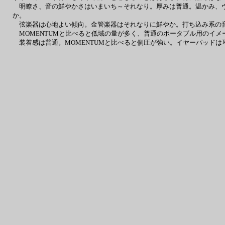
明瞭さ、音の鮮やかさはいまいち～それなり。厚みは普通。温かみ、ヴ
か。
弦楽器は心地よい傾向。金管楽器はそれなりに鮮やか。打ち込み系の
MOMENTUMと比べると低域の量が多く、普通のポータブル用のイメ
装着感は普通。MOMENTUMと比べると側圧が強い。イヤーパッド