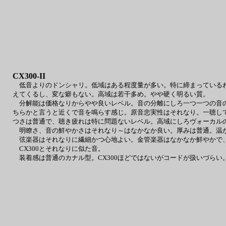
CX300-II
低音よりのドンシャリ。低域はある程度量が多い。特に締まっているわ
えてくるし、変な癖もない。高域は若干多め。やや硬く明るい質。
分解能は価格なりからやや良いレベル。音の分離にしろ一つ一つの音の
ちらかと言うと近くで音を鳴らす感じ。原音忠実性はそれなり。一聴し
つさは普通で、聴き疲れは特に問題ないレベル。高域にしろヴォーカル
明瞭さ、音の鮮やかさはそれなり～はなかなか良い。厚みは普通。温か
弦楽器はそれなりに繊細かつ心地よい。金管楽器はなかなか鮮やかで、
CX300とそれなりに似た音。
装着感は普通のカナル型。CX300ほどではないがコードが扱いづらい