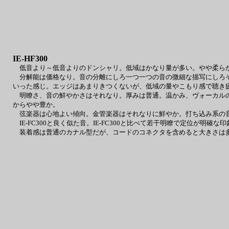
IE-HF300
低音より～低音よりのドンシャリ。低域はかなり量が多い。やや柔らか
分解能は価格なり。音の分離にしろ一つ一つの音の微細な描写にしろそ
いった感じ。エッジはあまりきつくないが、低域の量やこもり感で聴き
明瞭さ、音の鮮やかさはそれなり。厚みは普通。温かみ、ヴォーカルの
からやや豊か。
弦楽器は心地よい傾向。金管楽器はそれなりに鮮やか。打ち込み系の
IE-FC300と良く似た音。IE-FC300と比べて若干明瞭で定位が明確な印
装着感は普通のカナル型だが、コードのコネクタを含めると大きさは