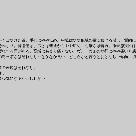
くぼやけた質。重心はやや低め。中域はやや低域の量に負ける感じ。質的に
れなり。音場感は、広さは普通からやや広め、明確さは普通。原音忠実性は
疲れする面がある。高域はあまり痛くない。ヴォーカルのサ行はやや痛いと感
艶っぽさはそれなり～なかなか良い。どちらかと言うとおとなしい傾向。切
音の表現はそれなり。
象。
多少気になるかもしれない。