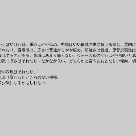
くぼやけた質。重心はやや低め。中域はやや低域の量に負ける感じ。質的に
れなり。音場感は、広さは普通からやや広め、明確さは普通。原音忠実性は
疲れする面がある。高域はあまり痛くない。ヴォーカルのサ行はやや痛いと感
艶っぽさはそれなり～なかなか良い。どちらかと言うとおとなしい傾向。切
音の表現はそれなり。
あまり変わったところのない機種。
多少気になるかもしれない。