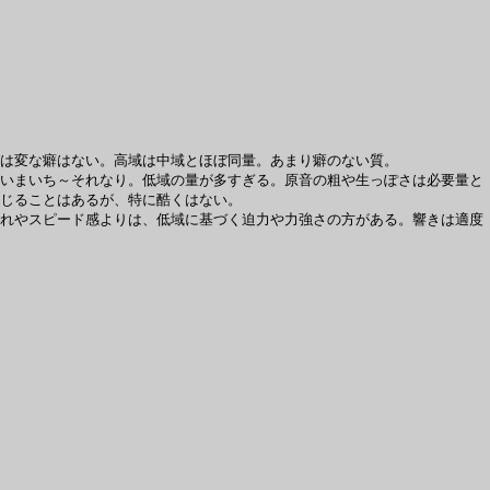
は変な癖はない。高域は中域とほぼ同量。あまり癖のない質。
いまいち～それなり。低域の量が多すぎる。原音の粗や生っぽさは必要量と
じることはあるが、特に酷くはない。
れやスピード感よりは、低域に基づく迫力や力強さの方がある。響きは適度