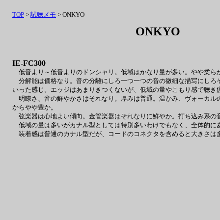
TOP
>
試聴メモ
> ONKYO
ONKYO
IE-FC300
低音より～低音よりのドンシャリ。低域はかなり量が多い。やや柔らか
分解能は価格なり。音の分離にしろ一つ一つの音の微細な描写にしろそ
いった感じ。エッジはあまりきつくないが、低域の量やこもり感で聴き
明瞭さ、音の鮮やかさはそれなり。厚みは普通。温かみ、ヴォーカルの
からやや豊か。
弦楽器は心地よい傾向。金管楽器はそれなりに鮮やか。打ち込み系の
低域の量は多いがカナル型としては特別多いわけでもなく、全体的に
装着感は普通のカナル型だが、コードのコネクタを含めると大きさは