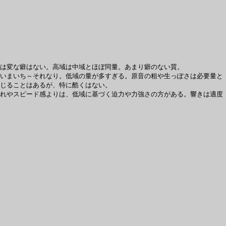
は変な癖はない。高域は中域とほぼ同量。あまり癖のない質。
いまいち～それなり。低域の量が多すぎる。原音の粗や生っぽさは必要量と
じることはあるが、特に酷くはない。
れやスピード感よりは、低域に基づく迫力や力強さの方がある。響きは適度