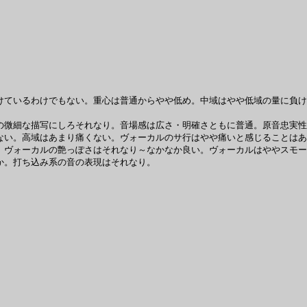
ているわけでもない。重心は普通からやや低め。中域はやや低域の量に負け
微細な描写にしろそれなり。音場感は広さ・明確さともに普通。原音忠実性
ない。高域はあまり痛くない。ヴォーカルのサ行はやや痛いと感じることはあ
ヴォーカルの艶っぽさはそれなり～なかなか良い。ヴォーカルはややスモー
か。打ち込み系の音の表現はそれなり。