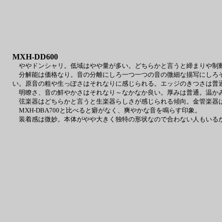
MXH-DD600
ややドンシャリ。低域はやや量が多い。どちらかと言うと締まりや制動
分解能は価格なり。音の分離にしろ一つ一つの音の微細な描写にしろそ
い。原音の粗や生っぽさはそれなりに感じられる。エッジのきつさは普
明瞭さ、音の鮮やかさはそれなり～なかなか良い。厚みは普通。温かみ
弦楽器はどちらかと言うと生楽器らしさが感じられる傾向。金管楽器は
MXH-DBA700と比べると癖がなく、爽やかな音を鳴らす印象。
装着感は微妙。本体がやや大きく独特の形状なので合わない人もいる