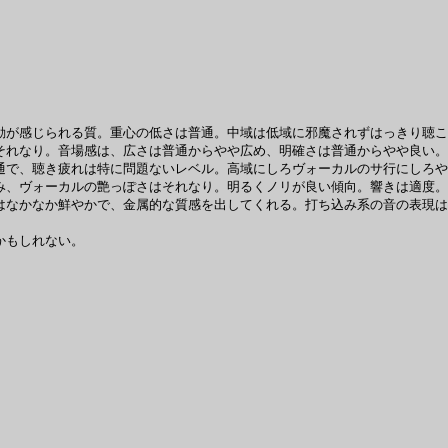
が感じられる質。重心の低さは普通。中域は低域に邪魔されずはっきり聴こ
れなり。音場感は、広さは普通からやや広め、明確さは普通からやや良い。
通で、聴き疲れは特に問題ないレベル。高域にしろヴォーカルのサ行にしろや
、ヴォーカルの艶っぽさはそれなり。明るくノリが良い傾向。響きは適度。
なかなか鮮やかで、金属的な質感を出してくれる。打ち込み系の音の表現は
かもしれない。