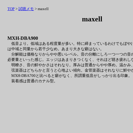
TOP
>
試聴メモ
> maxell
maxell
MXH-DBA900
低音より。低域はある程度量が多い。特に締まっているわけでもぼやけ
は中域と同量から若干少なめ。あまり大きな癖はない。
分解能は価格なりからやや悪いレベル。音の分離にしろ一つ一つの音の
必要量といった感じ。エッジはあまりきつくなく、それほど聴き疲れし
明瞭さ、音の鮮やかさはそれなり。厚みは普通からやや厚め。温かみ、
弦楽器はどちらかと言うと心地よい傾向。金管楽器はそれなりに鮮や
MXH-DBA700と比べると癖がなく、所謂重低音がしっかり出る印象。
装着感は普通のカナル型。