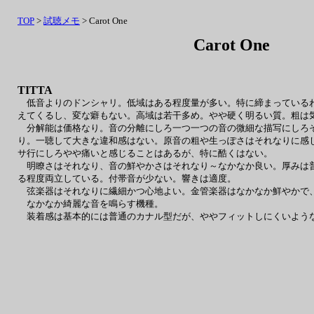
TOP
>
試聴メモ
> Carot One
Carot One
TITTA
低音よりのドンシャリ。低域はある程度量が多い。特に締まっているわ
えてくるし、変な癖もない。高域は若干多め。やや硬く明るい質。粗は
分解能は価格なり。音の分離にしろ一つ一つの音の微細な描写にしろそ
り。一聴して大きな違和感はない。原音の粗や生っぽさはそれなりに感
サ行にしろやや痛いと感じることはあるが、特に酷くはない。
明瞭さはそれなり、音の鮮やかさはそれなり～なかなか良い。厚みは普
る程度両立している。付帯音が少ない。響きは適度。
弦楽器はそれなりに繊細かつ心地よい。金管楽器はなかなか鮮やかで、
なかなか綺麗な音を鳴らす機種。
装着感は基本的には普通のカナル型だが、ややフィットしにくいよう