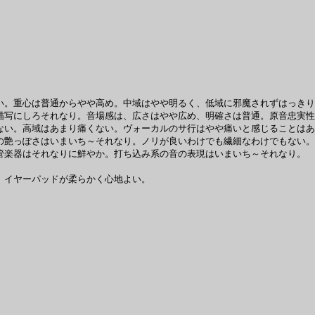
。重心は普通からやや高め。中域はやや明るく、低域に邪魔されずはっきり
写にしろそれなり。音場感は、広さはやや広め、明確さは普通。原音忠実性
ない。高域はあまり痛くない。ヴォーカルのサ行はやや痛いと感じることはあ
艶っぽさはいまいち～それなり。ノリが良いわけでも繊細なわけでもない。
楽器はそれなりに鮮やか。打ち込み系の音の表現はいまいち～それなり。
。イヤーパッドが柔らかく心地よい。