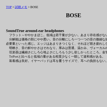
TOP
>
試聴メモ
> BOSE
BOSE
SoundTrue around-ear headphones
フラット～ややかまぼこ。低域は若干量が少ない。あまり存在感がない
分解能は価格の割にやや悪い。音の分離にしろ一つ一つの音の微細な描
必要量といった感じ。エッジはあまりきつくなく、それほど聴き疲れし
明瞭さ、音の鮮やかさはそれなり。厚みは普通。温かみ、ヴォーカルの
弦楽器は繊細さにしろ心地よさにしろもう少し欲しかったところ。金管
TriPortと比べると低域の量がある程度少なく一聴して違和感がある。
装着感は良好。イヤーパッドは耳を覆うサイズで、耳への負担もない