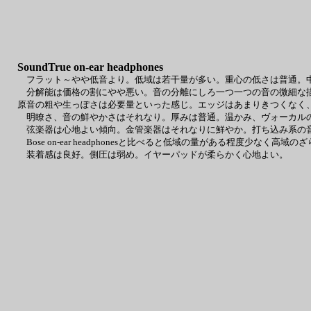
SoundTrue on-ear headphones
フラット～やや低音より。低域は若干量が多い。重心の低さは普通。中
分解能は価格の割にやや悪い。音の分離にしろ一つ一つの音の微細な描
原音の粗や生っぽさは必要量といった感じ。エッジはあまりきつくなく
明瞭さ、音の鮮やかさはそれなり。厚みは普通。温かみ、ヴォーカルの
弦楽器は心地よい傾向。金管楽器はそれなりに鮮やか。打ち込み系の
Bose on-ear headphonesと比べると低域の量がある程度少なく高
装着感は良好。側圧は弱め。イヤーパッドが柔らかく心地よい。