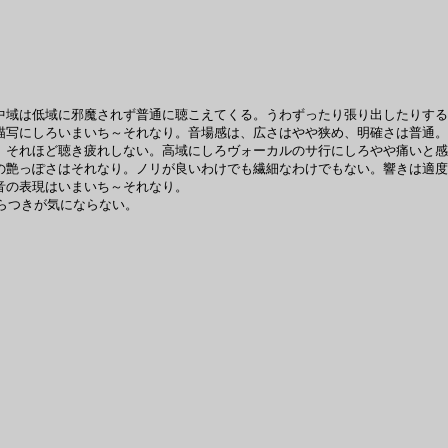
域は低域に邪魔されず普通に聴こえてくる。うわずったり張り出したりする
写にしろいまいち～それなり。音場感は、広さはやや狭め、明確さは普通。
、それほど聴き疲れしない。高域にしろヴォーカルのサ行にしろやや痛いと感
艶っぽさはそれなり。ノリが良いわけでも繊細なわけでもない。響きは適度
音の表現はいまいち～それなり。
域のざらつきが気にならない。