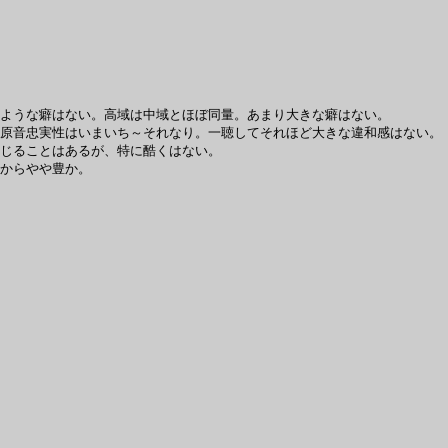
ような癖はない。高域は中域とほぼ同量。あまり大きな癖はない。
原音忠実性はいまいち～それなり。一聴してそれほど大きな違和感はない。
じることはあるが、特に酷くはない。
からやや豊か。