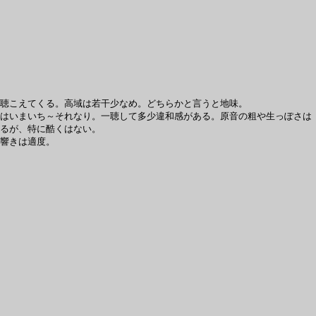
聴こえてくる。高域は若干少なめ。どちらかと言うと地味。
はいまいち～それなり。一聴して多少違和感がある。原音の粗や生っぽさは
るが、特に酷くはない。
響きは適度。