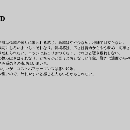
YD
域は低域の曇りに覆われる感じ。高域はやや少なめ。地味で目立たない。
写にしろいまいち～それなり。音場感は、広さは普通からやや狭め、明確さ
り感じられない。エッジはあまりきつくなく、それほど聴き疲れしない。
艶っぽさはそれなり。どちらかと言うとおとなしい印象。響きは適度からや
込み系の音の表現はいまいち。
れないが、コストパフォーマンスは悪い印象。
や重いので、外れやすいと感じる人もいるかもしれない。