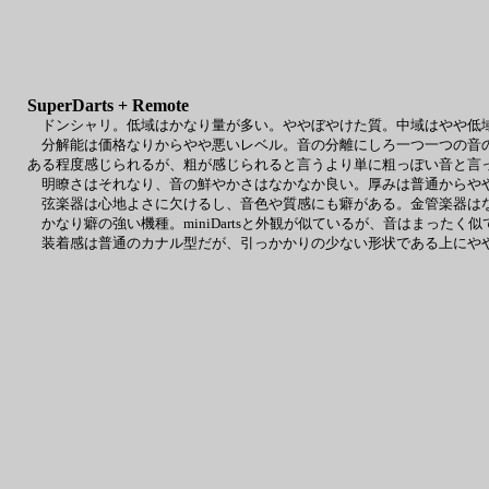
SuperDarts + Remote
ドンシャリ。低域はかなり量が多い。ややぼやけた質。中域はやや低域
分解能は価格なりからやや悪いレベル。音の分離にしろ一つ一つの音の
ある程度感じられるが、粗が感じられると言うより単に粗っぽい音と言
明瞭さはそれなり、音の鮮やかさはなかなか良い。厚みは普通からやや
弦楽器は心地よさに欠けるし、音色や質感にも癖がある。金管楽器は
かなり癖の強い機種。miniDartsと外観が似ているが、音はまったく
装着感は普通のカナル型だが、引っかかりの少ない形状である上にや