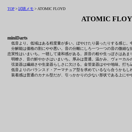
TOP
>
試聴メモ
> ATOMIC FLOYD
ATOMIC FLO
miniDarts
低音より。低域はある程度量が多い。ぼやけたり曇ったりする感じ。中
分解能は価格の割にやや悪い。音の分離にしろ一つ一つの音の微細な描
忠実性はいまいち。一聴して違和感がある。原音の粗や生っぽさはあま
明瞭さ、音の鮮やかさはいまいち。厚みは普通。温かみ、ヴォーカルの
弦楽器は繊細さや生楽器らしさに欠ける。金管楽器はやや地味。打ち
低音よりのバランスド・アーマチュア型を求めているなら合うかもし
装着感は普通のカナル型だが、引っかかりの少ない形状である上にや