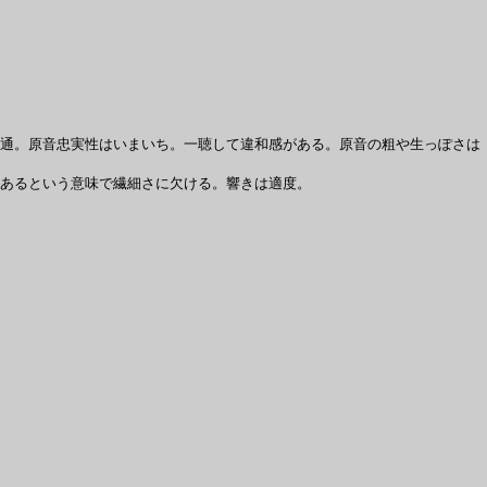
通。原音忠実性はいまいち。一聴して違和感がある。原音の粗や生っぽさは
あるという意味で繊細さに欠ける。響きは適度。