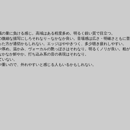
の量に負ける感じ。高域はある程度多め。明るく鋭い質で目立つ。
微細な描写にしろそれなり～なかなか良い。音場感は広さ・明確さともに普
った方が適切かもしれない。エッジはややきつく、多少聴き疲れしやすい。
厚め。温かみ、ヴォーカルの艶っぽさはそれなり。明るくノリが良い。粗が
なかなか鮮やか。打ち込み系の音の表現はそれなり。
似ていない。
や重いので、外れやすいと感じる人もいるかもしれない。