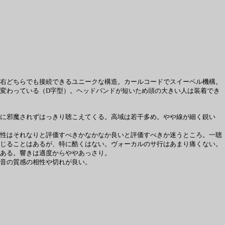
右どちらでも接続できるユニークな構造。カールコードでスイーベル機構。
変わっている（D字型）。ヘッドバンドが短いため頭の大きい人は装着でき
に邪魔されずはっきり聴こえてくる。高域は若干多め。やや線が細く鋭い
性はそれなりと評価すべきかなかなか良いと評価すべきか迷うところ。一聴
じることはあるが、特に酷くはない。ヴォーカルのサ行はあまり痛くない。
ある。響きは適度からややあっさり。
音の質感の相性や切れが良い。