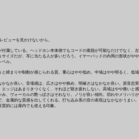
りレビューを見かけないから。
付属している。ヘッドホン本体側でもコードの着脱が可能なだけでなく、左
うサイズだが、耳に当たる人が多いだろう。イヤーパッドの内周の形状がやや
レベル。
と締まりや制動が感じられる質。重心はやや低め。中域はやや明るく、低域
かなか良い。音場感は、広さはやや狭め、明確さはなかなか良い。原音忠実
。エッジはあまりきつくなく、それほど聴き疲れしない。高域はやや痛いと感
み、ヴォーカルの艶っぽさはそれなり。ノリが良い傾向。切れやメリハリが
、金属的な質感を出してくれる。打ち込み系の音の表現はなかなかうまい。
音質的には屋内でも使える印象。