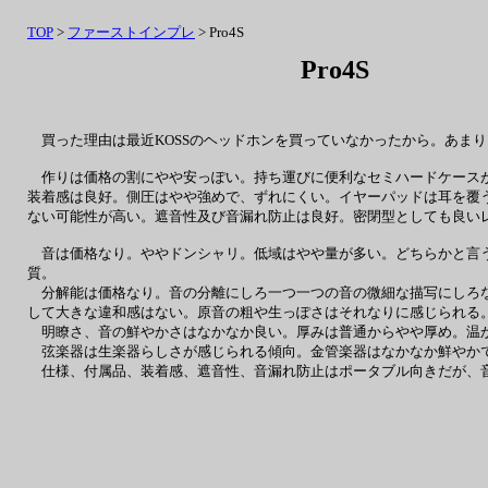
TOP
>
ファーストインプレ
> Pro4S
Pro4S
買った理由は最近KOSSのヘッドホンを買っていなかったから。あま
作りは価格の割にやや安っぽい。持ち運びに便利なセミハードケースが
装着感は良好。側圧はやや強めで、ずれにくい。イヤーパッドは耳を覆
ない可能性が高い。遮音性及び音漏れ防止は良好。密閉型としても良い
音は価格なり。ややドンシャリ。低域はやや量が多い。どちらかと言う
質。
分解能は価格なり。音の分離にしろ一つ一つの音の微細な描写にしろな
して大きな違和感はない。原音の粗や生っぽさはそれなりに感じられる
明瞭さ、音の鮮やかさはなかなか良い。厚みは普通からやや厚め。温か
弦楽器は生楽器らしさが感じられる傾向。金管楽器はなかなか鮮やかで
仕様、付属品、装着感、遮音性、音漏れ防止はポータブル向きだが、