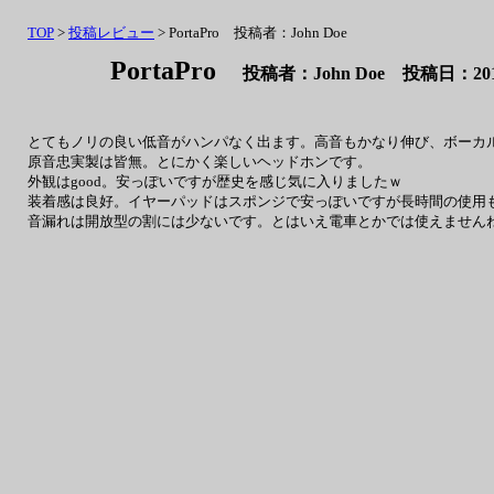
TOP
>
投稿レビュー
> PortaPro 投稿者：John Doe
PortaPro
投稿者：John Doe 投稿日：2011
とてもノリの良い低音がハンパなく出ます。高音もかなり伸び、ボーカ
原音忠実製は皆無。とにかく楽しいヘッドホンです。
外観はgood。安っぽいですが歴史を感じ気に入りましたｗ
装着感は良好。イヤーパッドはスポンジで安っぽいですが長時間の使用
音漏れは開放型の割には少ないです。とはいえ電車とかでは使えません