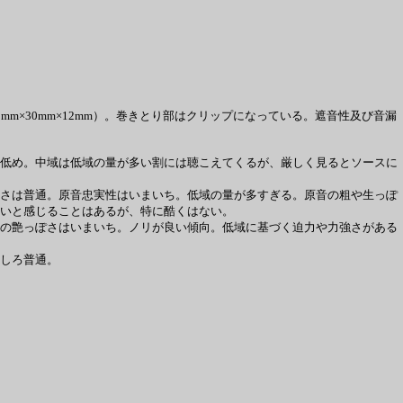
×30mm×12mm）。巻きとり部はクリップになっている。遮音性及び音漏
低め。中域は低域の量が多い割には聴こえてくるが、厳しく見るとソースに
さは普通。原音忠実性はいまいち。低域の量が多すぎる。原音の粗や生っぽ
いと感じることはあるが、特に酷くはない。
の艶っぽさはいまいち。ノリが良い傾向。低域に基づく迫力や力強さがある
しろ普通。