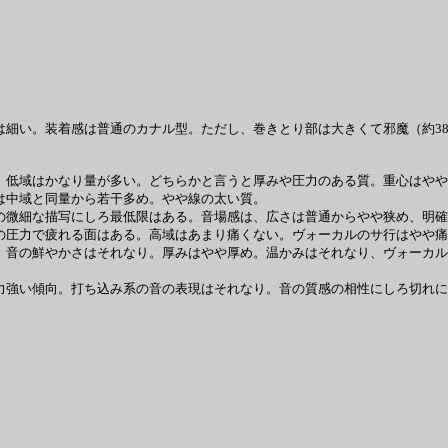
い。装着感は普通のカナル型。ただし、巻きとり部は大きくて邪魔（約38mm
低域はかなり量が多い。どちらかと言うと厚みや圧力のある質。重心はやや
は中域と同量から若干多め。やや線の太い質。
微細な描写にしろ最低限はある。音場感は、広さは普通からやや狭め、明確
の圧力で疲れる面はある。高域はあまり痛くない。ヴォーカルのサ行はやや痛
音の鮮やかさはそれなり。厚みはやや厚め。温かみはそれなり、ヴォーカル
強い傾向。打ち込み系の音の表現はそれなり。音の質感の相性にしろ切れに