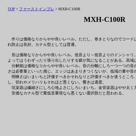
TOP
>
ファーストインプレ
> MXH-C100R
MXH-C100R
作りは価格なりからやや良いレベル。ただし、巻きとりなのでコードは細
れ防止は良好。カナル型としては普通。
音は価格なりからやや良いレベル。低音より～低音よりのドンシャリ。
よってはうわずったり張り出したりする癖が気になることがある。高域
分解能は価格なりからやや良いレベル。音の分離にしろ一つ一つの音の
さは必要量といった感じ。エッジはあまりきつくないが、低域の量や音
明瞭さはいまいちと評価すべきかそれなりと評価すべきか迷うところ、
し、切れやメリハリもそれほど悪くない。響きは適度。
弦楽器は繊細さにしろ心地よさにしろいまいち。金管楽器はやや太く力
安価なカナル型で重低音重視なら悪くない選択肢だと思われる。