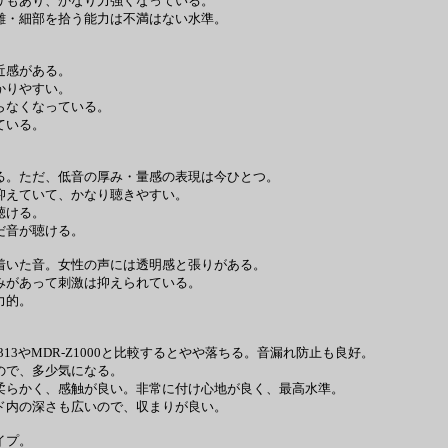
リもあり、かなり力強くなっている。
離・細部を拾う能力は不満はない水準。
近感がある。
かりやすい。
らなくなっている。
ている。
る。ただ、低音の厚み・量感の表現は今ひとつ。
抑えていて、かなり聴きやすい。
聴ける。
だ音が聴ける。
着いた音。女性の声には透明感と張りがある。
みがあって刺激は抑えられている。
力的。
13やMDR-Z1000と比較するとやや落ちる。音漏れ防止も良好。
ので、多少気になる。
柔らかく、感触が良い。非常に付け心地が良く、最高水準。
ド内の深さも広いので、収まりが良い。
イプ。