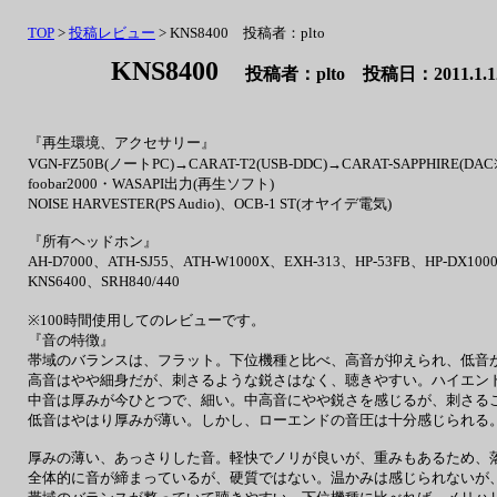
TOP
>
投稿レビュー
> KNS8400 投稿者：plto
KNS8400
投稿者：plto 投稿日：2011.1.1
『再生環境、アクセサリー』
VGN-FZ50B(ノートPC)→CARAT-T2(USB-DDC)→CARAT-SAPPHIRE(D
foobar2000・WASAPI出力(再生ソフト)
NOISE HARVESTER(PS Audio)、OCB-1 ST(オヤイデ電気)
『所有ヘッドホン』
AH-D7000、ATH-SJ55、ATH-W1000X、EXH-313、HP-53FB、HP-DX1000
KNS6400、SRH840/440
※100時間使用してのレビューです。
『音の特徴』
帯域のバランスは、フラット。下位機種と比べ、高音が抑えられ、低音
高音はやや細身だが、刺さるような鋭さはなく、聴きやすい。ハイエン
中音は厚みが今ひとつで、細い。中高音にやや鋭さを感じるが、刺さる
低音はやはり厚みが薄い。しかし、ローエンドの音圧は十分感じられる
厚みの薄い、あっさりした音。軽快でノリが良いが、重みもあるため、
全体的に音が締まっているが、硬質ではない。温かみは感じられないが