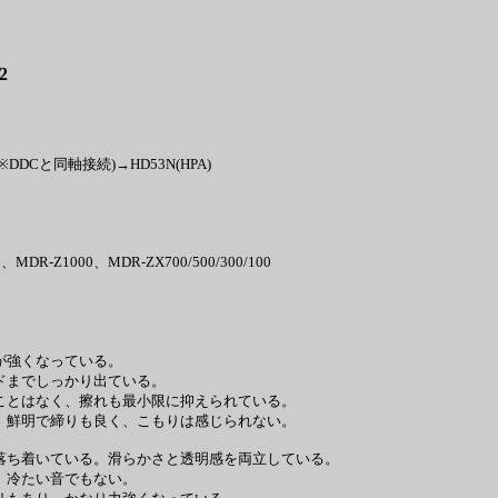
2
AC※DDCと同軸接続)→HD53N(HPA)
、MDR-Z1000、MDR-ZX700/500/300/100
が強くなっている。
ドまでしっかり出ている。
ことはなく、擦れも最小限に抑えられている。
。鮮明で締りも良く、こもりは感じられない。
落ち着いている。滑らかさと透明感を両立している。
、冷たい音でもない。