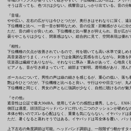
帯域のバランスが整っていて聴きやすい。下位機種に比べれば、メリハ
そうは言っても、色づけは少ない。残響音はしっかり出ている。音の分
『音場』
やや広い。左右の広がりは今ひとつだが、奥行きはそれなりに深く、遠
下位機種と比べ、一音一音が鮮明なため、音の位置・距離感がさらに分
ただ、音の締りが良いため、下位機種と比べ響きが抑えられ、音が広が
曇りやこもりは少なく、閉塞感はない。総合的に見て、空間表現は優れ
『相性』
下位機種の欠点が改善されているので、何を聴いても高い水準で楽しめ
高音楽器がうまく、ハイハットでは金属的な質感を出しながら、刺激を
弦楽器は繊細でありながら、それなりに厚み・重みがあって、心地良く
ピアノも、音が引き締まっていて、細部まで鮮明。透明感があり、澄ん
ボーカルについて。男性の声は線の細さを感じるが、重心の低い、落ち
艶は今ひとつだが、下位機種と比べると良い。サ行はやや目立つが、丸
下位機種と同じく、男女の声ともに強調が少なく、自然に聴けるのが魅
『その他』
遮音性は公証で最大30dBA。使用してみての感想は優秀。しかし、EXH-3
側圧は適度。頭頂圧はベッドバンドに付いた二つのクッションが硬めな
本体が軽いのでズレる心配はなく、重量も気にならない。イヤパッドは
ただ、暑くなると蒸れそうではある。イヤパッドは耳全体を覆い、パッ
上下左右の角度調節は可能。ヘッドバンド調節は、一段階ずつ動かすタ