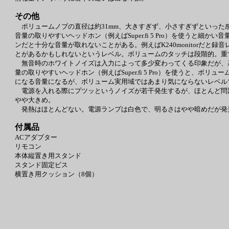
その他
ボリュームノブの直径は約31mm、大きすぎず、小さすぎずといった
音量の取りやすいヘッドホン（例えばSuper.fi 5 Pro）を使う
ンだと十分な音量が取れないことがある。例えばK240monitorだと
とがあるかもしれないというレベル。ボリュームのタッチは段階的。重
無音時のホワイトノイズは入力によって多少変わってくる印象だが、
量の取りやすいヘッドホン（例えばSuper.fi 5 Pro）を使うと
になる音量になるが、ボリューム実用域ではあまり気にならないレベル
電源を入れる際にプツッというノイズが若干発生するが、ほとんど問
やや大きめ。
発熱はほとんどない。電源ランプは白色で、明るさはやや暗めだが発光
付属品
ACアダプター
リモコン
本体縦置き用スタンド
スタンド固定ビス
横置き用クッション（8個）