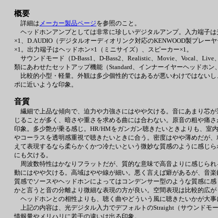
概要
詳細は
メーカー製品ページ
を参照のこと。
ヘッドホンアンプとしては非常に珍しいデジタルアンプ。入力端子は光デジ
×1、D.AUDIO（デジタルオーディオリンク対応のKENWOOD製プレ
×1。出力端子はヘッドホン×1（ミニサイズ）、スピーカー×1。
サウンドモード（D-Bass1、D-Bass2、Realistic、Movie、Vocal
類にあわせたセットアップ機能（Standard、インナーイヤーヘッド
比較的小型・軽量。外観は多少個性的ではあるが悪いわけではないし
ポに近いような印象。
音質
繊細で上品な傾向で、迫力や力強さにはやや欠ける。音にあまり芯が
じることが多く、暗さや重さを求める曲には合わない。原音の粗や痛さ
印象。多少艶が乗る感じ。HR/HMをガンガン聴きたいときよりも、
やコーラスを透明感重視で聴きたいときに合う。密度はやや薄めだが、
えて表現するなら柔らかくかつ冷たいという微妙な質感のように感じら
にも欠ける。
周波数特性はかなりフラットだが、質的な意味で高音よりに感じられ
動にはやや欠ける。高域はやや線が細い。悪く言えば癖があるが、音楽
質感でソースやヘッドホンによってはコンデンサー型のような質感に感
かと言うと音の分離より微細な表現の方が良い。空間表現は比較的広が
ヘッドホンとの相性よりも、聴く曲やどういう風に聴きたいかが大事
上記の内容は、光デジタル入力でデフォルトのStraight（サウンドモー
情報量やメリハリに若干の違いは出る印象。