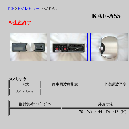
TOP
>
HPAレビュー
> KAF-A55
KAF-A55
※生産終了
スペック
形式
再生周波数帯域
全高調波歪率（
Solid State
-
-
推奨負荷ｲﾝﾋﾟｰﾀﾞﾝｽ
外形寸法
-
170（W）×144（D）×42（H）