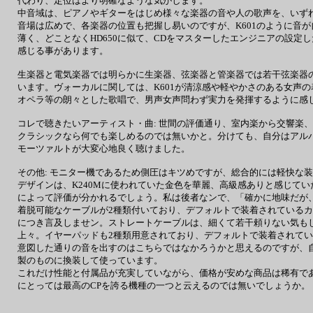
代わり、定位はより明確なような気がします。
中音域は、ピアノやギターをはじめ様々な楽器の音や人の歌声を、いず
音場は広めで、各楽器の位置も把握し易いのですが、K601のように音
薄く、どことなくHD650に似て、CDをマスターしたエンジニアの設定
感じる事があります。
生楽器と電気楽器では明らかに生楽器、弦楽器と管楽器では若干弦楽器
います。ヴォーカルに関しては、K601が清涼感や軽やかさのある女声
オペラ等の朗々とした歌唱で、男声女声問わず実力を発揮するように感
コレで聴きたいアーティスト・曲: 世間の評価通り、室内楽から交響楽
クラシックなら何でも楽しめるのでは無いかと。分けても、自分はアル
モーツァルトが大変心地良く聴けました。
その他: モニター機であるため側圧はキツめですが、総合的には軽快な
デザインは、K240Mに使われていた金色を華麗、高級感ありと感じて
によって評価が分かれるでしょう。私は後者なンで、「確かに地味だが
着脱可能なケーブルが2種類付いており、デフォルトで装着されている
につき言及しませン。ストレートケーブルは、細くて若干頼りない気も
上々。イヤーパッドも2種類用意されており、デフォルトで装着されて
意図した通りの音を出すのはこちらではなかろうかと思えるのですが、
製のものに換装して使っています。
これだけ性能と付属品が充実していながら、価格が安めな商品は稀有で
にとっては最高のCPを誇る機種の一つと云えるのでは無いでしょうか。