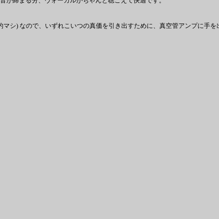
は、低音が締まる分、ヴォーカルがちゃんと聴こえて快適です。
較的マシ) なので、いずれこいつの真価を引き出すために、真空管アンプに手を出