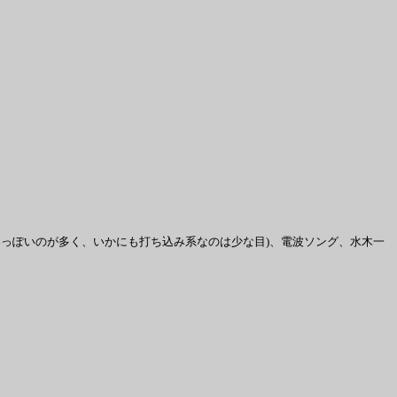
楽っぽいのが多く、いかにも打ち込み系なのは少な目)、電波ソング、水木一