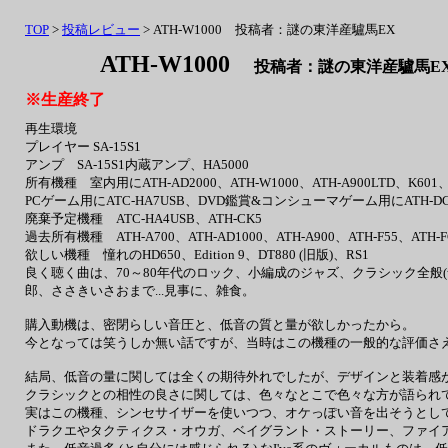
TOP
>
投稿レビュー
> ATH-W1000 投稿者：謎の東洋産驢馬EX
ATH-W1000
投稿者：謎の東洋産驢馬EX 投
※生産終了
再生環境
プレイヤー SA-15S1
アンプ SA-15S1内蔵アンプ、HA5000
所有機種 室内用にATH-AD2000、ATH-W1000、ATH-A900LTD、K601、DT
PCゲーム用にATC-HA7USB、DVD鑑賞&コンシューマゲーム用にATH-DCL
廃棄予定機種 ATC-HA4USB、ATH-CK5
過去所有機種 ATH-A700、ATH-AD1000、ATH-A900、ATH-F55、ATH-F
欲しい機種 憧れのHD650、Edition 9、DT880 (旧版)、RS1
良く聴く曲は、70～80年代のロック、小編成のジャズ、クラシック全般
郎、ささきいさおまで...見事に、雑食。
購入動機は、密閉らしい音圧と、低音の質と量が欲しかったから。
今となっては笑うしか無い話ですが、当時はこの機種の一般的な評価さえ頭に
結局、低音の量に関しては全くの期待外れでしたが、デザインと装着感
クラシックとの相性の良さに関しては、色々なとこで色々な方が語られ
実はこの機種、シンセサイザーを使いつつ、オケっぽい音を出そうとし
ドラクエやタクティクス・オウガ、ベイグラント・ストーリー、ファイ