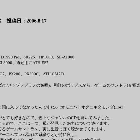
稿日：2006.8.17
990 Pro、SR225、HP1000、SE-A1000
3000、通勤用にATH-ES7
C7、PX200、PX300C、ATH-CM7Ti
(含むメッゾソプラノの独唱)、和洋のポップスから、ゲームのサントラ(交響
入ってなかったんですねぃ (オモエバトオクニキタモンダ)...orz
がとても好きなので、色々なジャンルのCDを聴いてみました。
てるので、ここは一つ、私が発見した魅力について述べます。
てるゲームサントラを、実に生音っぽく聴かせてくれます。
アーエムブレム聖戦の系譜などが特に良し。