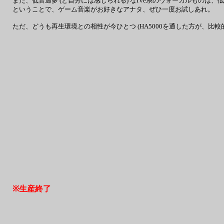
また、低音過多 (と自分には感じられる) なI've系のヴォーカルもの
ということで、ゲーム音楽がお好きなアナタ、ぜひ一度お試しあれ。
ただ、どうも再生環境との相性が今ひとつ (HA5000を通した方が、比
※生産終了