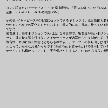
コレで聴きたいアーティスト・曲: 葉山宏治の「荒ぶる魂+α」や「LAND 
全般、RPGやSLG、SRPGの戦闘BGM。
その他: イヤーピースを2段階にセットできるギミックは、遮音性能と
分かるレベルでの変化をもたらします。個人的には、電車に乗っている
ですね。
装着感は、基本ポジションであればかなり良好で、密着度が高いポジシ
せよ、外す時は気を付けないとイヤーピースが内耳から中々剥がれず、裏返っ
遮音性、音漏れ防止性能はどちらも標準以上。ケーブルの取り回しは普通です
となっていたらなお良かったです (iPod Nanoを首からかけて使用してい
デザインも結構かっこいいし、実売価格からすると、CPはかなり良い部