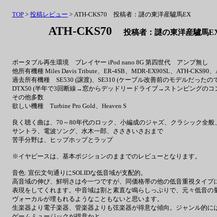
TOP
>
投稿レビュー
> ATH-CKS70 投稿者：謎の東洋産驢馬EX
ATH-CKS70
投稿者：謎の東洋産驢馬EX 投
ポータブル再生環境 プレイヤー iPod nano 8G 第四世代 アンプ無し
他所有機種 Miles Davis Tribute、ER-4SB、MDR-EX90SL、ATH-CKS90、
過去所有機種 SE530 (譲渡)、SE310 (ケーブル改善前のモデルだったので、
DTX50 (半年で3回断線→窓からデッドリードライブ→ストンピングのコンボで
その他多数
欲しい機種 Turbine Pro Gold、Heaven S
良く聴く曲は、70～80年代のロック、小編成のジャズ、クラシック全
サントラ、電波ソング、水木一郎、ささきいさおまで
苦手分野は、ヒップホップとラップ
※イヤピースは、基本ポジションのままでのレビューとなります。
音色: 宣伝文句通りにSOLIDな低音域が支配的。
高音域の伸び、鮮明さは今一つですが、同価格帯の他の低音重視タイプ
表現をしてくれます。中音域は割と素直な鳴らしっぷりで、元々低音の
ヴォーカルが埋もれるようなこともないと思います。
生楽器より電子楽器、管楽器よりも弦楽器が得意な傾向。ジャンル的に
ゲームミュージックが得意かと。