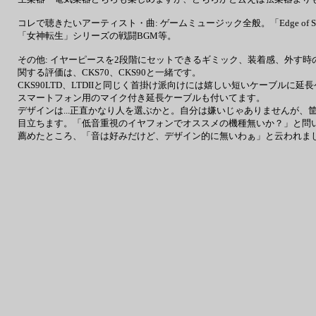
コレで聴きたいアーティスト・曲: ゲームミュージック全般。「Edge of 
「女神転生」シリーズの戦闘BGM等。
その他: イヤーピースを2段階にセットできるギミック、装着感、外す
関する評価は、CKS70、CKS90と一緒です。
CKS90LTD、LTDIIと同じく首掛け派向けには嬉しい短いケーブルに
スマートフォン用のマイク付き延長ケーブルも付いてます。
デザインは...正直かなり人を選ぶかと。自分は嫌いじゃありませんが、
目立ちます。「低音重視のイヤフォンでオススメの機種無いか？」と問
薦めたところ、「音は好みだけど、デザイン的に無いわぁ」と云われま