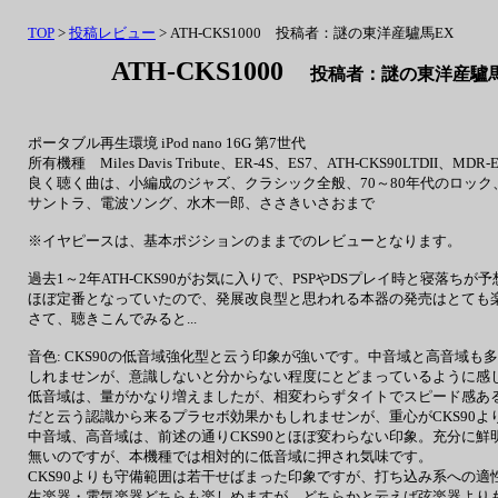
TOP
>
投稿レビュー
> ATH-CKS1000 投稿者：謎の東洋産驢馬EX
ATH-CKS1000
投稿者：謎の東洋産驢馬EX
ポータブル再生環境 iPod nano 16G 第7世代
所有機種 Miles Davis Tribute、ER-4S、ES7、ATH-CKS90LTDII、MDR-
良く聴く曲は、小編成のジャズ、クラシック全般、70～80年代のロッ
サントラ、電波ソング、水木一郎、ささきいさおまで
※イヤピースは、基本ポジションのままでのレビューとなります。
過去1～2年ATH-CKS90がお気に入りで、PSPやDSプレイ時と寝落ち
ほぼ定番となっていたので、発展改良型と思われる本器の発売はとても
さて、聴きこんでみると...
音色: CKS90の低音域強化型と云う印象が強いです。中音域と高音域も
しれませンが、意識しないと分からない程度にとどまっているように感
低音域は、量がかなり増えましたが、相変わらずタイトでスピード感あ
だと云う認識から来るプラセボ効果かもしれませンが、重心がCKS90
中音域、高音域は、前述の通りCKS90とほぼ変わらない印象。充分に
無いのですが、本機種では相対的に低音域に押され気味です。
CKS90よりも守備範囲は若干せばまった印象ですが、打ち込み系への
生楽器・電気楽器どちらも楽しめますが、どちらかと云えば弦楽器より