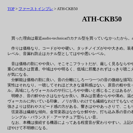
TOP
>
ファーストインプレ
> ATH-CKB50
ATH-CKB50
買った理由は最近audio-technicaのカナル型を買っていなかったから。
作りは価格なり。コードがやや硬い。タッチノイズがやや大きめ。装着
レベル、音漏れ防止はカナル型としてはやや悪いレベル。
音は価格の割にやや良い。そこそこフラットだが、厳しく見るならやや
重心の低さは普通。中域はやや明るく、低域に邪魔されずはっきり聴こ
が気になる。
分解能は価格の割に良い。音の分離にしろ一つ一つの音の微細な描写に
実性はそれなり。一聴してそれほど大きな違和感はない。原音の粗や生
ル。高域にしろヴォーカルのサ行にしろやや痛いと感じることはあるが
明瞭さ、音の鮮やかさはなかなか良い。厚みは普通からやや薄め。温か
ヴォーカルに向いている印象。ノリが良いわけでも繊細なわけでもない
強さよりは切れやスピード感の方がある。響きはややあっさりで、こも
弦楽器は繊細な傾向。金管楽器はなかなか鮮やか。打ち込み系の音の表
シングル・バランスド・アーマチュア型らしい音。
なお、本機は接続する機器によってある程度音が変わりやすい。上記の
ぼやけて不明瞭になる。