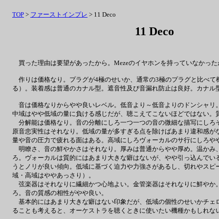
TOP
>
ファーストインプレ
> 11 Deco
11 Deco
買った理由は要望があったから。Mezeのイヤホンを持っていなかった
作りは価格なり。プラグが4極のせいか、通常の3極のプラグと比べて
る）。装着感は普通のカナル型。遮音性及び音漏れ防止は良好。カナル
音は価格なりからやや良いレベル。低音より～低音よりのドンシャリ。
中域はやや低域の量に負ける感じだが、聴こえてこないほどではない。
分解能は価格なり。音の分離にしろ一つ一つの音の微細な描写にしろそ
原音忠実性はそれなり。低域の量が多すぎる点を除けばあまり違和感が
量や音の圧力で疲れる面はある。高域にしろヴォーカルのサ行にしろや
明瞭さ、音の鮮やかさはそれなり。厚みは普通からやや厚め。温かみ、
ろ。ヴォーカルは質的にはあまり大きな癖はないが、やや引っ込んでい
うとノリが良い傾向。低域に基づく迫力や力強さがあるし、切れやスピ
域・高域はややあっさり）。
弦楽器はそれなりに繊細かつ心地よい。金管楽器はそれなりに鮮やか。
ろ。音の質感の相性がやや良い。
基本的にはあまり大きな癖はない印象だが、低域の個性のせいかチェロ
ることも考えると、オーケストラを聴くときに使いたい機種かもしれな